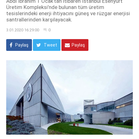
Abdi İbrahim 1 Ocak’tan itibaren İstanbul Esenyurt
Üretim Kompleksi’nde bulunan tüm üretim
tesislerindeki enerji ihtiyacını güneş ve rüzgar enerjisi
santrallerinden karşılayacak.
3.01.2020 16:29:00
0
Paylaş
Tweet
Paylaş