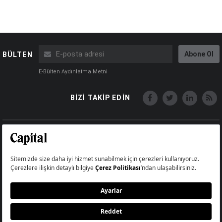
Abone Ol
BÜLTEN
E-Bülten Aydınlatma Metni
BİZİ TAKİP EDİN
Copyright © Capital Online
Big Medya Teknoloji A.Ş.
Üsküdar İstanbul Turkey
Künye
İletişim
Çerez Politikası
Çerezleri Sıfırla
Aydınlatma Metni
Abonelik