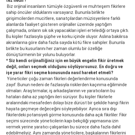
tez nedir?
Biz orijinal insanların tümüyle özgüvenli ve muhteşem fikirlere
sahip öncüler olduklarını varsayarız. Bununla birlikte
girişimcilerden mucitlere, sanatçılardan müzisyenlere farklı
alanlarda faaliyet gösteren orijinaller üzerinde yaptığım
çalışmada, onların sık sık yapacakları işleri ertelediği ortaya çıktı.
Bu kişiler fazlasıyla şüphe ve korku içinde oluyor. Aslına bakılırsa
akranlarına göre daha fazla sayıda kötü fikre sahipler. Bununla
birlikte bu kusurlarını her zaman olumlu bir özelliğe
dönüştürmenin bir yolunu buluyorlar.
* Siz kendi orijinalliğiniz için en büyük engelin fikir üretmek
değil, onları seçmek olduğunu söylüyorsunuz. En doğru ve
işe yarar fikri seçme konusunda nasıl hareket etmeli?
Yöneticiler çoğu zaman fikirleri değerlendirme konusunda
zayıf. Bunun nedeni de fazlasıyla risklerden kaçınma eğiliminde
olmaları. Araştırmalar, iş arkadaşlarının ve yaratıcıların bu
hataları daha az yaptığını ileri sürüyor. Bu kişiler fikirlerle
aralarındaki mesafeden dolayı bize dürüst bir şekilde hangi fikrin
hayata geçmeye değeceğini söyleyebiliyor. Ayrıca sıra dışı
fikirlerdeki potansiyeli görme konusunda daha açık fikirliler. Fikir
seçimi sürecinde yöneticilerin kapı bekçiliği yapmasına izin
vermek yerine yaratıcı çalışanları bu sürece daha fazla dahil
edebilmeliyiz. Aynı zamanda yöneticilere, başkalarının fikirlerini