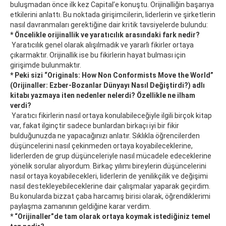
buluşmadan önce ilk kez Capital’e konuştu. Orijinalliğin başarıya
etkilerini anlattı. Bu noktada girişimcilerin, liderlerin ve şirketlerin
nasıl davranmaları gerektiğine dair kritik tavsiyelerde bulundu:
* Öncelikle orijinallik ve yaratıcılık arasındaki fark nedir?
Yaratıcılık genel olarak alışılmadık ve yararlı fikirler ortaya
çıkarmaktır. Orijinallik ise bu fikirlerin hayat bulması için
girişimde bulunmaktır.
* Peki sizi “Originals: How Non Conformists Move the World”
(Orijinaller: Ezber-Bozanlar Dünyayı Nasıl Değiştirdi?) adlı
kitabı yazmaya iten nedenler nelerdi? Özellikle ne ilham
verdi?
Yaratıcı fikirlerin nasıl ortaya konulabileceğiyle ilgili birçok kitap
var, fakat ilginçtir sadece bunlardan birkaçı iyi bir fikir
bulduğunuzda ne yapacağınızı anlatır. Sıklıkla öğrencilerden
düşüncelerini nasıl çekinmeden ortaya koyabileceklerine,
liderlerden de grup düşünceleriyle nasıl mücadele edeceklerine
yönelik sorular alıyordum. Birkaç yılımı bireylerin düşüncelerini
nasıl ortaya koyabilecekleri, liderlerin de yenilikçilik ve değişimi
nasıl destekleyebileceklerine dair çalışmalar yaparak geçirdim.
Bu konularda bizzat çaba harcamış birisi olarak, öğrendiklerimi
paylaşma zamanının geldiğine karar verdim.
* “Orijinaller”de tam olarak ortaya koymak istediğiniz temel