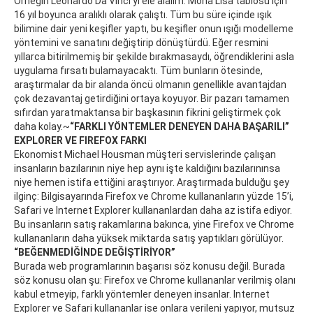
Örneğin Leonardo Da Vinci’yi ele alalım. Mona Lisa tablosu için
16 yıl boyunca aralıklı olarak çalıştı. Tüm bu süre içinde ışık
bilimine dair yeni keşifler yaptı, bu keşifler onun ışığı modelleme
yöntemini ve sanatını değiştirip dönüştürdü. Eğer resmini
yıllarca bitirilmemiş bir şekilde bırakmasaydı, öğrendiklerini asla
uygulama fırsatı bulamayacaktı. Tüm bunların ötesinde,
araştırmalar da bir alanda öncü olmanın genellikle avantajdan
çok dezavantaj getirdiğini ortaya koyuyor. Bir pazarı tamamen
sıfırdan yaratmaktansa bir başkasının fikrini geliştirmek çok
daha kolay.~
“FARKLI YÖNTEMLER DENEYEN DAHA BAŞARILI”
EXPLORER VE FIREFOX FARKI
Ekonomist Michael Housman müşteri servislerinde çalışan
insanların bazılarının niye hep aynı işte kaldığını bazılarınınsa
niye hemen istifa ettiğini araştırıyor. Araştırmada bulduğu şey
ilginç: Bilgisayarında Firefox ve Chrome kullananların yüzde 15’i,
Safari ve Internet Explorer kullananlardan daha az istifa ediyor.
Bu insanların satış rakamlarına bakınca, yine Firefox ve Chrome
kullananların daha yüksek miktarda satış yaptıkları görülüyor.
“BEĞENMEDİĞİNDE DEĞİŞTİRİYOR”
Burada web programlarının başarısı söz konusu değil. Burada
söz konusu olan şu: Firefox ve Chrome kullananlar verilmiş olanı
kabul etmeyip, farklı yöntemler deneyen insanlar. Internet
Explorer ve Safari kullananlar ise onlara verileni yapıyor, mutsuz