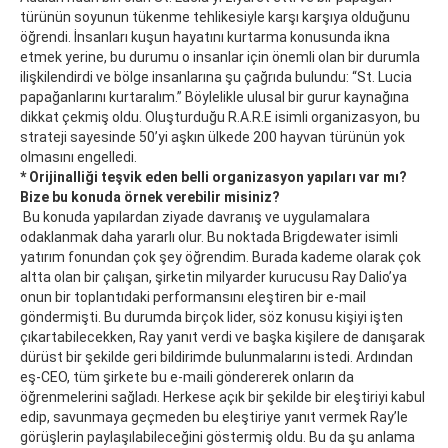
türünün soyunun tükenme tehlikesiyle karşı karşıya olduğunu
öğrendi. İnsanları kuşun hayatını kurtarma konusunda ikna
etmek yerine, bu durumu o insanlar için önemli olan bir durumla
ilişkilendirdi ve bölge insanlarına şu çağrıda bulundu: “St. Lucia
papağanlarını kurtaralım.” Böylelikle ulusal bir gurur kaynağına
dikkat çekmiş oldu. Oluşturduğu R.A.R.E isimli organizasyon, bu
strateji sayesinde 50’yi aşkın ülkede 200 hayvan türünün yok
olmasını engelledi.
* Orijinalliği teşvik eden belli organizasyon yapıları var mı?
Bize bu konuda örnek verebilir misiniz?
Bu konuda yapılardan ziyade davranış ve uygulamalara
odaklanmak daha yararlı olur. Bu noktada Brigdewater isimli
yatırım fonundan çok şey öğrendim. Burada kademe olarak çok
altta olan bir çalışan, şirketin milyarder kurucusu Ray Dalio’ya
onun bir toplantıdaki performansını eleştiren bir e-mail
göndermişti. Bu durumda birçok lider, söz konusu kişiyi işten
çıkartabilecekken, Ray yanıt verdi ve başka kişilere de danışarak
dürüst bir şekilde geri bildirimde bulunmalarını istedi. Ardından
eş-CEO, tüm şirkete bu e-maili göndererek onların da
öğrenmelerini sağladı. Herkese açık bir şekilde bir eleştiriyi kabul
edip, savunmaya geçmeden bu eleştiriye yanıt vermek Ray’le
görüşlerin paylaşılabileceğini göstermiş oldu. Bu da şu anlama