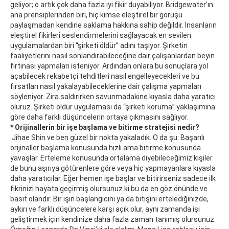
geliyor; o artık çok daha fazla iyi fikir duyabiliyor. Bridgewater’ın
ana prensiplerinden biri, hiç kimse eleştirel bir görüşü
paylaşmadan kendine saklama hakkına sahip değildir. İnsanların
eleştirel fikirleri seslendirmelerini sağlayacak en sevilen
uygulamalardan biri “şirketi öldür” adını taşıyor. Şirketin
faaliyetlerini nasıl sonlandırabileceğine dair çalışanlardan beyin
fırtınası yapmaları isteniyor. Ardından onlara bu sonuçlara yol
açabilecek rekabetçi tehditleri nasıl engelleyecekleri ve bu
fırsatları nasıl yakalayabileceklerine dair çalışma yapmaları
söyleniyor. Zira saldırırken savunmadakine kıyasla daha yaratıcı
oluruz. Şirketi öldür uygulaması da “şirketi koruma” yaklaşımına
göre daha farklı düşüncelerin ortaya çıkmasını sağlıyor.
* Orijinallerin bir işe başlama ve bitirme stratejisi nedir?
Jihae Shin ve ben güzel bir nokta yakaladık. O da şu: Başarılı
orijinaller başlama konusunda hızlı ama bitirme konusunda
yavaşlar. Erteleme konusunda ortalama diyebileceğimiz kişiler
de bunu aşırıya götürenlere göre veya hiç yapmayanlara kıyasla
daha yaratıcılar. Eğer hemen işe başlar ve bitirirseniz sadece ilk
fikrinizi hayata geçirmiş olursunuz ki bu da en göz önünde ve
basit olandır. Bir işin başlangıcını ya da bitişini ertelediğinizde,
aykırı ve farklı düşüncelere karşı açık olur, aynı zamanda işi
geliştirmek için kendinize daha fazla zaman tanımış olursunuz.