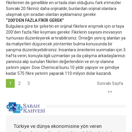
fikirlerinin de genellikle en ortada olan olduğunu fark etmezler.
Sonraki 20 fikriniz daha orijinaldir, bunlardan orijinal olanlara
ulaşmak için sıradan olanları ayıklamanız gerekir.
“200’DEN FAZLA FİKİR GEREK”
Bulgulara göre bir şirketin en orijinal fikirlere erişmek için ortaya
200’den fazla fikir koyması gerekir. Fikirlerin sayısını inovasyon
turnuvası düzenleyerek artırabilirsiniz. Örneğin yeni iş alanları ya
da maliyetleri düşürecek yöntemler bulma konusunda bir
yarışma düzenleyebilirsiniz. İnsanlara önerilerini sunmaları için 3
hafta verin, konuyla ilgili uzmanları ya da çalışma arkadaşlarınızı
yanınıza alıp sunulan fikirleri değerlendirin ve en iyi olanına
yatırım yapın. Dow Chemical bunu 10 yıldır yapıyor ve şimdiye
kadar 575 fikre yatırım yaparak 110 milyon dolar kazandı.
1
2
3
Sonraki Sayfa
>>
Türkiye ve dünya ekonomisine yön veren