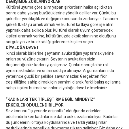
DEĞİŞİMDE ZORLANIYORLAR
Kültürel uyuma göre alım yapan şirketlerin halka açıldıktan
sonra daha yavaş büyüdüklerine yönelik deliller var. Çünkü bu
şirketler yenilikçilik ve değişim konusunda zorlanıyor. Tasarım
şirketi IDEO’yu örnek almak ve kültürel katkıya göre işe alım
yapmak daha akıllıca olur. Kültürel olarak uyum gösterecek
kişileri aramak yerine, kültürünüzde eksik olanın ne olduğunu
sorgulayın ve bu eksikliği giderecek kişileri seçin.
DİYALOĞA DAVET
İkinci olarak birilerine şeytanın avukatlığını yaptırmak yerine
onları su yüzüne çıkarın. Şeytanın avukatları sizin
düşündüğünüz kadar iyi çalışmaz. Çünkü sonuçta bir rol
oynamaktadırlar ve onları ciddiye almayız. Argümanlarını da
yeterince güçlü bir şekilde savunmazlar. Gerçekten fikir
çeşitliliğine sahip olmak için samimi olarak farklı bakış açılarına
sahip kişileri bulmalı ve onları diyaloğa davet etmelisiniz.
“KADINLARI TEK TİPLEŞTİRME EĞİLİMİNDEYİZ”
ERKEKLER ÖDÜLLENDİRİLİYOR
Söz konusu “iş yerinde orijinallik” olduğunda erkekler
ödüllendirilirken kadınlar ise daha çok cezalandırılıyor. Kadınlar
düşüncelerini ortaya koyduklarında ve farklı yaklaşımlar
getirdiklerinde genellikle duymamazlıktan geliniyor. Biz daha çok