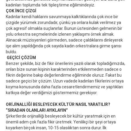
kadınları toplumda tek tipleştirme eğilimindeyiz.
ÇOK İNCE ÇİZGİ
Kadınlar kendi haklarını savunmaya kalktıklarında çok ince bir
çizgide yürümek zorundadır, çünkü ya onlara kulak verilmez ya
çok agresif olmakla suçlanırlar. Bunun üstesinden gelmenin bir
yolu orkestra seçmelerinde izlenen yaklaşımı örnek almak.
Alınacak müzisyenleri görmeden, sadece çaldıklarını dinleyerek
işe alım yapıldığında çok sayıda kadın orkestralara girme şansı
buldu.
GEÇİCİ ÇÖZÜM
Benzer şekilde, biz de fikir önerilerini yazılı olarak topladığımızda,
onları bize sunan kişinin karakterinden etkilenmeden sadece o
fikrin değerine bakıp değerlendirme eğiliminde oluruz. Fakat bu
sadece geçici bir çözüm. Uzun vadede kadınları fikirlerini ortaya
koyma konusunda daha fazla cesaretlendirmemiz ve yaptıkları
katkıya değer verdiğimizi göstermemiz gerekiyor.
ORİJİNALLİĞİ BESLEYECEK KÜLTÜR NASIL YARATILIR?
“SIRADAN OLANLARI AYIKLAYIN”
Şirketlerde orijinalliği besleyecek bir kültür yaratmak için en
önemli adım çok fazla fikir üretmek. Yenilikçi bir şeyi ortaya
koyarken birçok insan, 10-15 olasılıktan sonra durur. İlk