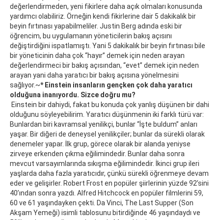
değerlendirmeden, yeni fikirlere daha açık olmaları konusunda
yardımcı olabiliriz. Örneğin kendi fikirlerine dair 5 dakikalık bir
beyin fırtınası yapabilmeliler. Justin Berg adında eski bir
öğrencim, bu uygulamanın yöneticilerin bakış açısını
değiştirdiğini ispatlamıştı. Yani 5 dakikalık bir beyin fırtınası bile
bir yöneticinin daha çok “hayır” demek için neden arayan
değerlendirmeci bir bakış açısından, “evet” demek için neden
arayan yani daha yaratıcı bir bakış açısına yönelmesini
sağlıyor.~
* Einstein insanların gençken çok daha yaratıcı
olduğuna inanıyordu. Sizce doğru mu?
Einstein bir dahiydi, fakat bu konuda çok yanlış düşünen bir dahi
olduğunu söyleyebilirim. Yaratıcı düşünmenin iki farklı türü var:
Bunlardan biri kavramsal yenilikçi, bunlar “İşte buldum” anları
yaşar. Bir diğeri de deneysel yenilikçiler; bunlar da sürekli olarak
denemeler yapar. İlk grup, görece olarak bir alanda yeniyse
zirveye erkenden çıkma eğilimindedir. Bunlar daha sonra
mevcut varsayımlarında sıkışma eğilimindedir. İkinci grup ileri
yaşlarda daha fazla yaratıcıdır, çünkü sürekli öğrenmeye devam
eder ve gelişirler. Robert Frost en popüler şiirlerinin yüzde 92’sini
40’ından sonra yazdı. Alfred Hitchcock en popüler filmlerini 59,
60 ve 61 yaşındayken çekti. Da Vinci, The Last Supper (Son
Akşam Yemeği) isimli tablosunu bitirdiğinde 46 yaşındaydı ve