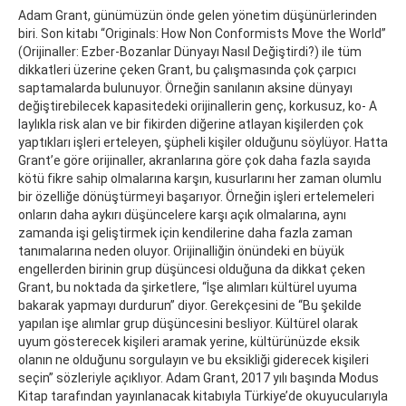
Adam Grant, günümüzün önde gelen yönetim düşünürlerinden
biri. Son kitabı “Originals: How Non Conformists Move the World”
(Orijinaller: Ezber-Bozanlar Dünyayı Nasıl Değiştirdi?) ile tüm
dikkatleri üzerine çeken Grant, bu çalışmasında çok çarpıcı
saptamalarda bulunuyor. Örneğin sanılanın aksine dünyayı
değiştirebilecek kapasitedeki orijinallerin genç, korkusuz, ko- A
laylıkla risk alan ve bir fikirden diğerine atlayan kişilerden çok
yaptıkları işleri erteleyen, şüpheli kişiler olduğunu söylüyor. Hatta
Grant’e göre orijinaller, akranlarına göre çok daha fazla sayıda
kötü fikre sahip olmalarına karşın, kusurlarını her zaman olumlu
bir özelliğe dönüştürmeyi başarıyor. Örneğin işleri ertelemeleri
onların daha aykırı düşüncelere karşı açık olmalarına, aynı
zamanda işi geliştirmek için kendilerine daha fazla zaman
tanımalarına neden oluyor. Orijinalliğin önündeki en büyük
engellerden birinin grup düşüncesi olduğuna da dikkat çeken
Grant, bu noktada da şirketlere, “İşe alımları kültürel uyuma
bakarak yapmayı durdurun” diyor. Gerekçesini de “Bu şekilde
yapılan işe alımlar grup düşüncesini besliyor. Kültürel olarak
uyum gösterecek kişileri aramak yerine, kültürünüzde eksik
olanın ne olduğunu sorgulayın ve bu eksikliği giderecek kişileri
seçin” sözleriyle açıklıyor. Adam Grant, 2017 yılı başında Modus
Kitap tarafından yayınlanacak kitabıyla Türkiye’de okuyucularıyla