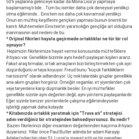
50’li yaşlarına gelinceye kadar da Mona Lisa’yı yapmaya
başlamamıştı bile… Tüm bu isimler daha çok deneysel yenilikçi
olma eğiliminde… Einstein ise daha çok kavramsal yenilikçi.
Onun en müthiş keşiflerini gençken yapması bunun önemli bir
kanıtı. Muhtemelen Einstein’ın yaratıcılığın gençliğe ait olduğuna
inanmasının asıl nedeni de bu.
* Orijinal fikirleri hayata geçirmede ortaklıklar ne tür bir rol
oynuyor?
Hepimizin fikirlerimize hayat verme konusunda müttefiklere
ihtiyacı var. Genellikle bizimle aynı hedefi paylaşan kişileri ararız.
Fakat araştırmalar, ortak amaçların bizi birleştirmekten çok ayrı
düşürdüğünü ortaya koyuyor. Freud bunu “küçük farklılıkların
narsisizmi” olarak adlandırıyor: Uç noktalardaki gruplar genellikle
ana akım grupları horgörür. Örneğin veganlar, et yiyenlerden çok
vejetaryenlere karşı düşmanlık besler. En iyi müttefikler
genellikle sizinle aynı değerleri değil, aynı yöntemi paylaşanlardır.
Eğer sizinle benzer yöntemlerle çalışma eğilimindeyseler
işbirliği yapmak daha kolaydır.
* Kitabınızda ortaklık yaratmak için “Truva atı” stratejisi
adını verdiğiniz bir stratejinden bahsediyorsunuz. Bu nedir?
Bazen fikirlerinizi diğer insanların değerlerinden kaçırma ihtiyacı
duyarsınız. Yıllar önce Paul Butler adında bir adam Karayip
Adaları’ndan biri olan St. Lucia’yı ziyaret etti ve bir papağan