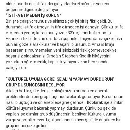
olduklarında da istifa edip gidiyorlar. Firefox’çular verileni
beğenmediğinde değiştiriyor.
“İSTİFA ETMEDEN İŞ KURUN”
Bir işte çalışıyorsunuz ve aklınıza çok iyi bir iş fikri geldi. Bu
durumda istifa etmeyin. İstifa etmeden işi deneyin. Çünkü istifa
etmeden yeni iş kuranların yüzde 33’ü işlerini batırmamış.
Fikrinizin fizibilitesine dair bazı şüpheler taşıyorsanız şirketinizi
bunları göze alarak kurar ve başarılı olursunuz. Ama istifayı
basarsanız, muhtemelen yeni işinizdeki riski görmeyecek ve
başarısız olacaksınız. Örneğin Stephen King ilk hikâyesini
yazarken öğretmenlik, kapıcılık yapıyor ve bir benzincide
çalışıyordu.
“KÜLTÜREL UYUMA GÖRE İŞE ALIM YAPMAYI DURDURUN”
GRUP DÜŞÜNCESİNİ BESLİYOR
Aileleri hatta şirketleri ele aldığımızda burada en önemli
problemlerden biri grup düşüncesi olarak görünüyor. Bu sorunun
nasıl oluştuğu ve önlenebileceğine gelince… İlk olarak işe alımları
kültürel uyuma bakarak yapmayı durdurun. Çünkü bu şekilde
yapılan işe alımlar grup düşüncesini besliyor. Kültürel uyuma
vurgu yapmak mevcut çalışanlarınızla aynı şekilde düşünen bir
grup insanı size getirir.