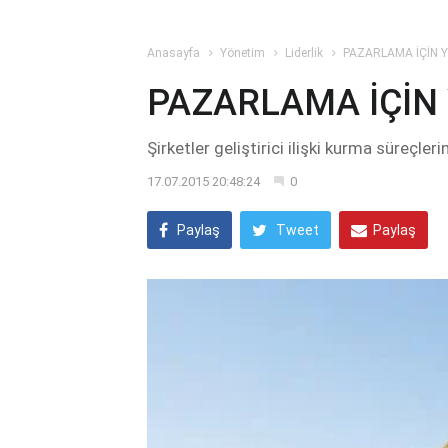
Anasayfa
Yönetim
Liderlik
PAZARLAMA İÇİN Y
PAZARLAMA İÇİN 
Şirketler geliştirici ilişki kurma süreçler
17.07.2015 20:48:24
0
Paylaş
Tweet
Paylaş