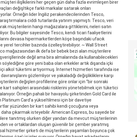
 müşteri ilişlkilerini her geçen gün daha fazla evrimleşen birer
açları değişltikçe farklı markalar satarak onları
yorlar. Örneğin lider İngiliz perakendecilerinden Tesco,
araştırmalara ciddi tutarlarda yatırım yapmıştı. Tesco, veri
rak müşterilerin hangi mağazalara gittiklerini, neleri satın
liyor. Bu bilgiler sayesinde Tesco, kendi ticari faaliyetlerini
mlarını devasa hipermarketlerden köşe başındaki ufacık
yerel tercihler bazında özelleştirebiliyor. ~ Wall Street
sco mağazasından ilk defa bir bebek bezi alan müşterilere
verişllerinde değil ama bira almalarında da kullanabilecekleri
n söylediğine göre yeni baba olan erkekler artık dışarıda içki
i alkol tüketimi artıyormuş. İnternet hizmetleri tarafında ise
davranışlarını gözlemliyor ve yakaladığı değişlikliklere karşı
terilerin değişlen profillerine göre onlar için “bir sonraki
art sahipleri arasındaki risklerini yönetebilmek için tüketici
alanıyor. Örneğin pahalı bir havayolu şirketinden Gold Card ile
in Platinum Card’a yükseltilmesi için bir davetiye
şartlar yüzünden bir kart sahibi kendi çocuğuna veya
rt daha çıkarmak isteyebilir. American Express, bu sayede bir
lere tanıtmış olurken diğer yandan da mevcut müşterilerinin
nden ve ortaklardan oluşan güvenilir bir çember yaratmış
nsal hizmetler şirketi de müşterilerin yaşamları boyunca çok
ırlanmış özel ürünler sunuyor. Örneğin hayat arkadaşlarını