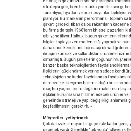
Bir an için gözünüzün önüne ofisindeki masasın
stratejisi geliştiren bir marka yöneticisini geti
tanımlıyor, fiyatları ve promosyonları belirliyor 
planlıyor. Bu markanın performansı, toplam satış
şirket içindeki itibarı da bu rakamların kaderine 
bu firma da tıpkı 1960’ların kitlesel pazarları, 
gibi yönetiliyor. Halbuki bugün şirketlerin eller
bilgiler toplayıp veri madenciliği yapmak ve sun
daha önce kendilerine hiç nasip olmadığı dereced
iletişim kurmak ve kullandıkları ürünlerle hizmetl
olmamıştı. Bugün şirketlerin çoğunun müşterile
benzer başka teknolojilerden faydalandıklarına h
ilişlkilerini güçlendirmek yerine sadece kendi 
teknolojiden ne kadar faydalanırsa faydalansınl
derecede etkileşimin hakim olduğu bu ortamda r
müşteri yaşam ömrü değerini maksimumlaştırma
ilişkileri kurulmasına hizmet edecek ürünler v
genelinde strateji ve yapı değişlikliği anlamın
keşfedilmesini gerektirir. ~
Müşterileri yetiştirmek
Çok da uzak olmayan bir geçmişle kadar geniş yı
seçenek vardı: Genellikle ‘tek yönlü’ işlleyen kitl