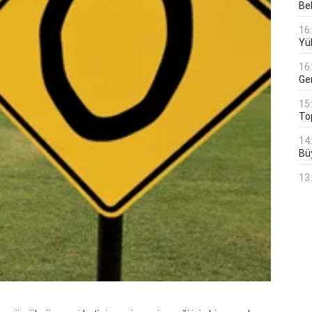
Bek
16
Yü
16
Ge
15
To
14
Bü
13