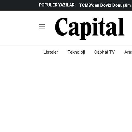
POPÜLER YAZILAR:
TCMB'den Döviz Dönüşüm De
Katılım Bankaları Yılın Ilk Y
Küresel Piyasalarda Gelec
Verisine Çevrildi
Altınay Savunma Grubu C-L
Çalışma Alanları Konser S
Listeler
Teknoloji
Capital TV
Ara