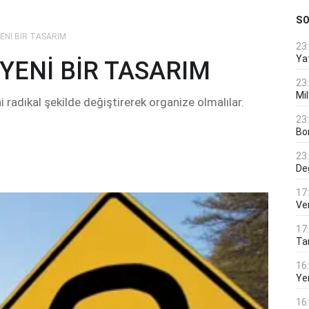
S
ENİ BİR TASARIM
23
Ya
YENİ BİR TASARIM
23
Mi
ini radikal şekilde değiştirerek organize olmalılar.
23
Bo
23
De
17
Ver
17
Tar
16
Ye
16