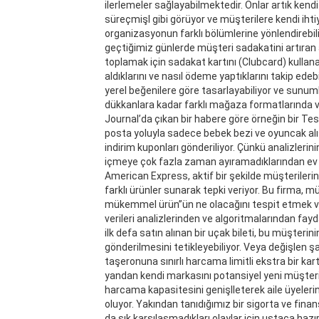
ilerlemeler sağlayabilmektedir. Onlar artık kendi
süreçmişl gibi görüyor ve müşterilere kendi ihtiy
organizasyonun farklı bölümlerine yönlendirebili
geçtiğimiz günlerde müşteri sadakatini artıran 
toplamak için sadakat kartını (Clubcard) kullana
aldıklarını ve nasıl ödeme yaptıklarını takip edebi
yerel beğenilere göre tasarlayabiliyor ve sunu
dükkanlara kadar farklı mağaza formatlarında ve 
Journal’da çıkan bir habere göre örneğin bir Te
posta yoluyla sadece bebek bezi ve oyuncak alış
indirim kuponları gönderiliyor. Çünkü analizlerini
içmeye çok fazla zaman ayıramadıklarından ev iç
American Express, aktif bir şekilde müşterilerin 
farklı ürünler sunarak tepki veriyor. Bu firma, müş
mükemmel ürün”ün ne olacağını tespit etmek ve k
verileri analizlerinden ve algoritmalarından fayd
ilk defa satın alınan bir uçak bileti, bu müşterin
gönderilmesini tetikleyebiliyor. Veya değişlen 
taşeronuna sınırlı harcama limitli ekstra bir ka
yandan kendi markasını potansiyel yeni müşteri
harcama kapasitesini genişlleterek aile üyeleri
oluyor. Yakından tanıdığımız bir sigorta ve fina
da sık karşılaşmadıkları olaylar için ustaca haz