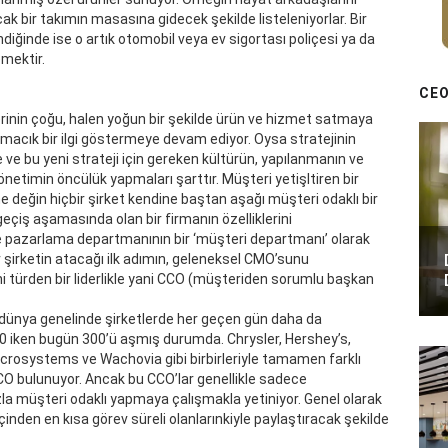
k bir takımın masasına gidecek şekilde listeleniyorlar. Bir
iğinde ise o artık otomobil veya ev sigortası poliçesi ya da
emektir.
CEO
elerinin çoğu, halen yoğun bir şekilde ürün ve hizmet satmaya
apmacık bir ilgi göstermeye devam ediyor. Oysa stratejinin
de ve bu yeni strateji için gereken kültürün, yapılanmanın ve
önetimin öncülük yapmaları şarttır. Müşteri yetişltiren bir
değin hiçbir şirket kendine baştan aşağı müşteri odaklı bir
iş aşamasında olan bir firmanın özelliklerini
lde pazarlama departmanının bir ‘müşteri departmanı’ olarak
 şirketin atacağı ilk adımın, geleneksel CMO’sunu
 türden bir liderlikle yani CCO (müşteriden sorumlu başkan
dünya genelinde şirketlerde her geçen gün daha da
30 iken bugün 300’ü aşmış durumda. Chrysler, Hershey’s,
icrosystems ve Wachovia gibi birbirleriyle tamamen farklı
CCO bulunuyor. Ancak bu CCO’lar genellikle sadece
la müşteri odaklı yapmaya çalışmakla yetiniyor. Genel olarak
içinden en kısa görev süreli olanlarınkiyle paylaştıracak şekilde