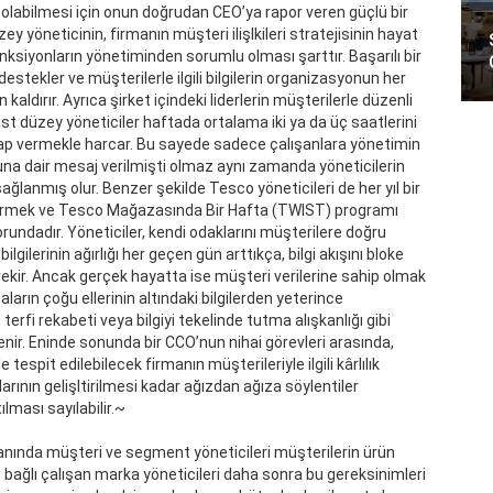
 olabilmesi için onun doğrudan CEO’ya rapor veren güçlü bir
 yöneticinin, firmanın müşteri ilişlkileri stratejisinin hayat
siyonların yönetiminden sorumlu olması şarttır. Başarılı bir
estekler ve müşterilerle ilgili bilgilerin organizasyonun her
aldırır. Ayrıca şirket içindeki liderlerin müşterilerle düzenli
üst düzey yöneticiler haftada ortalama iki ya da üç saatlerini
ap vermekle harcar. Bu sayede sadece çalışanlara yönetimin
ğuna dair mesaj verilmişti olmaz aynı zamanda yöneticilerin
 sağlanmış olur. Benzer şekilde Tesco yöneticileri de her yıl bir
çirmek ve Tesco Mağazasında Bir Hafta (TWIST) programı
undadır. Yöneticiler, kendi odaklarını müşterilere doğru
lgilerinin ağırlığı her geçen gün arttıkça, bilgi akışını bloke
ekir. Ancak gerçek hayatta ise müşteri verilerine sahip olmak
arın çoğu ellerinin altındaki bilgilerden yeterince
 terfi rekabeti veya bilgiyi tekelinde tutma alışkanlığı gibi
lenir. Eninde sonunda bir CCO’nun nihai görevleri arasında,
espit edilebilecek firmanın müşterileriyle ilgili kârlılık
ının gelişltirilmesi kadar ağızdan ağıza söylentiler
lması sayılabilir.~
nında müşteri ve segment yöneticileri müşterilerin ürün
e bağlı çalışan marka yöneticileri daha sonra bu gereksinimleri