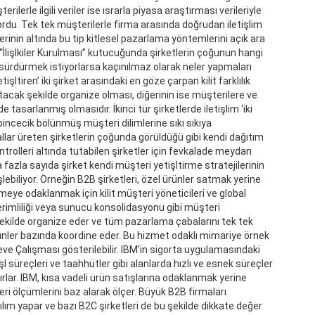
lerle ilgili veriler ise ısrarla piyasa araştırması verileriyle
ordu. Tek tek müşterilerle firma arasında doğrudan iletişlim
erinin altında bu tip kitlesel pazarlama yöntemlerini açık ara
lişlkiler Kurulması” kutucuğunda şirketlerin çoğunun hangi
sürdürmek istiyorlarsa kaçınılmaz olarak neler yapmaları
işltiren’ iki şirket arasındaki en göze çarpan kilit farklılık
artacak şekilde organize olması, diğerinin ise müşterilere ve
asarlanmış olmasıdır. İkinci tür şirketlerde iletişlim ‘iki
 ipincecik bölünmüş müşteri dilimlerine sıkı sıkıya
mallar üreten şirketlerin çoğunda görüldüğü gibi kendi dağıtım
ontrolleri altında tutabilen şirketler için fevkalade meydan
 fazla sayıda şirket kendi müşteri yetişltirme stratejilerinin
işlebiliyor. Örneğin B2B şirketleri, özel ürünler satmak yerine
eye odaklanmak için kilit müşteri yöneticileri ve global
 verimliliği veya sunucu konsolidasyonu gibi müşteri
ekilde organize eder ve tüm pazarlama çabalarını tek tek
ürünler bazında koordine eder. Bu hizmet odaklı mimariye örnek
ve Çalışması gösterilebilir. IBM’in sigorta uygulamasındaki
şl süreçleri ve taahhütler gibi alanlarda hızlı ve esnek süreçler
şırlar. IBM, kısa vadeli ürün satışlarına odaklanmak yerine
i ölçümlerini baz alarak ölçer. Büyük B2B firmaları
ım yapar ve bazı B2C şirketleri de bu şekilde dikkate değer