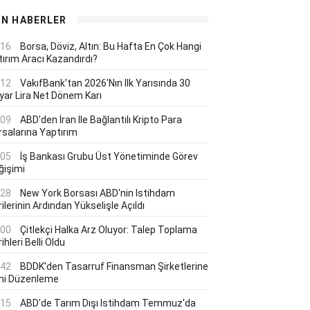
ON HABERLER
:16
Borsa, Döviz, Altın: Bu Hafta En Çok Hangi
tırım Aracı Kazandırdı?
:12
VakıfBank'tan 2026'nın Ilk Yarısında 30
lyar Lira Net Dönem Karı
:09
ABD'den İran Ile Bağlantılı Kripto Para
rsalarına Yaptırım
:05
İş Bankası Grubu Üst Yönetiminde Görev
ğişimi
:28
New York Borsası ABD'nin Istihdam
ilerinin Ardından Yükselişle Açıldı
:00
Çitlekçi Halka Arz Oluyor: Talep Toplama
ihleri Belli Oldu
:42
BDDK'den Tasarruf Finansman Şirketlerine
ni Düzenleme
:15
ABD'de Tarım Dışı Istihdam Temmuz'da