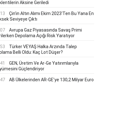
lentilerin Aksine Geriledi
:13
Çin'in Altın Alımı Ekim 2023'ten Bu Yana En
ksek Seviyeye Çıktı
:07
Avrupa Gaz Piyasasında Savaş Primi
rilerken Depolama Açığı Risk Yaratıyor
:53
Türker VEYAŞ Halka Arzında Talep
plama Belli Oldu: Kaç Lot Düşer?
:41
GEN, Üretim Ve Ar-Ge Yatırımlarıyla
yümesini Güçlendiriyor
:47
AB Ülkelerinden AR-GE'ye 130,2 Milyar Euro