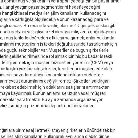
a gömülmüş ve şirketinin yeni spor içeceği için bir pazarlama
rin. Hangi yaygın pazar segmentlerini hedefleyeceğini
ve hangi kitlesel medya iletişlim kanallarını kullanacağını
ları ve kârlılığıyla ölçülecek ve onun kazanacağı para ve
bağlı olacak. Bu resimde yanlış olan ne? Diğer pek çokları gibi
kitlesel medyası ve kişliye özel olmayan alışveriş çağındaymıiş
inde, müşterilerle doğrudan etkileşime girmek, onlar hakkında
umlarını müşterilerin istekleri doğrultusunda tasarlamak için
e güçlü teknolojiler var. Müşteriler de bugün şirketlerle
erin şekillendirilmesinde rol almak için hiç bu kadar istekli
rle ilgilenmek için müşteri hizmetleri yönetimi (CRM) veya
iç kuşku yok, ancak şirketler, kendilerini müşterilerle olan
ürünlerini pazarlamak için konumlandırdıkları müddetçe
ar mevcut durumlarını değişltiremez. Şirketler, saldırgan
ekabet edebilmek için odaklarını satışlarını artırmaktan
ya kaydırmalı. Bunun anlamı ise uzun vadeli müşteri
e markalar yaratmaktır. Bu aynı zamanda organizasyon
a gelirki sonuçta pazarlama departmanının yeniden
ğınlara bir mesaj iletmek isteyen şirketlerin önünde tek bir
esel iletişlim kanallarını kullanarak aynı anda olabildiğince