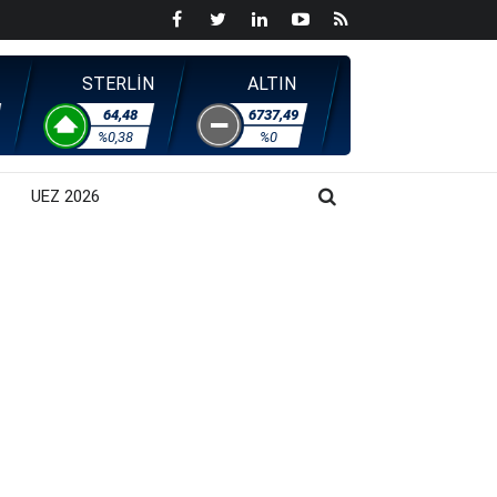
STERLİN
ALTIN
64,48
6737,49
%0,38
%0
UEZ 2026