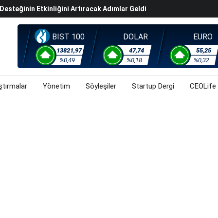
steğinin Etkinliğini Artıracak Adımlar Geldi
arısında 119,5 Milyar Liralık Sukuk Ihraç Etti
ek Hafta Gözler ABD'de Açıklanacak Tarım Dışı Istihdam
BIST 100
DOLAR
EURO
evel Üst Yönetim Yapılanmasına Geçti
13821,97
47,74
55,25
%0,49
%0,18
%0,32
ahnesine Dönüşüyor
ştırmalar
Yönetim
Söyleşiler
Startup Dergi
CEOLife