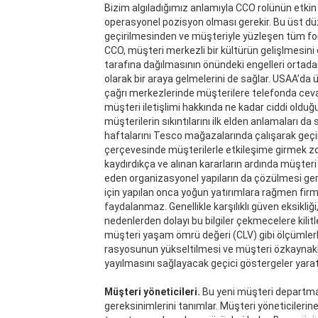
Bizim algıladığımız anlamıyla CCO rolünün etkin
operasyonel pozisyon olması gerekir. Bu üst düzey
geçirilmesinden ve müşteriyle yüzleşen tüm fonk
CCO, müşteri merkezli bir kültürün gelişlmesini d
tarafına dağılmasının önündeki engelleri ortadan k
olarak bir araya gelmelerini de sağlar. USAA’da 
çağrı merkezlerinde müşterilere telefonda cev
müşteri iletişlimi hakkında ne kadar ciddi oldu
müşterilerin sıkıntılarını ilk elden anlamaları da
haftalarını Tesco mağazalarında çalışarak ge
çerçevesinde müşterilerle etkileşime girmek zor
kaydırdıkça ve alınan kararların ardında müşteri bi
eden organizasyonel yapıların da çözülmesi ger
için yapılan onca yoğun yatırımlara rağmen firmal
faydalanmaz. Genellikle karşılıklı güven eksikliği,
nedenlerden dolayı bu bilgiler çekmecelere kilit
müşteri yaşam ömrü değeri (CLV) gibi ölçümlerle t
rasyosunun yükseltilmesi ve müşteri özkaynaklar
yayılmasını sağlayacak geçici göstergeler yaratı
Müşteri yöneticileri.
Bu yeni müşteri departma
gereksinimlerini tanımlar. Müşteri yöneticilerin