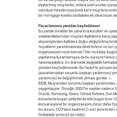
kaybetmiş müşteriler, onlara özel ürünler sunaca
mevduat hesabı veya kredi kartı müşterisi evlend
bir mortgage kredisi satılabilecek ideal insan d
Pazarlamanın yeniden keşfedilmesi
Bu parlak örnekler bir yana icra kurulları ve üy
odaklandıklarından müşteri ilişlkilerine karşı y
alışverişlerden ilişlkilere doğru değiştirilmesin
teşviklerin yaratılmasında direktörlerin ve üst y
organizasyon neye benzer? Her ne kadar bugüne 
yapılanma kuramamışsa da bu süreçte henüz geç
tanımlayabiliriz. En dramatik değişliklik herha
yeniden keşfedilmesidir. Bu hedefte yürüyen bir
(pazarlamadan sorumlu başkan yardımcısı) yeni
yardımcısı) ile değişltirmek olması gerekir. ~
CCO.
Müşteriden sorumlu başkan yardımcıları, 
yaygınlaşıyor. Örneğin 2003’te sayıları sadece 
Oracle, Samsung, Sears, United Airlines, Sun M
kulvarlarda koşan şirketlerde bile bugün birer 
konvansiyonel bir organizasyonu biraz daha faz
bu durum, CCO’ların kaderini C-süit yöneticileri 
fevkalade yetersiz bir roldür.