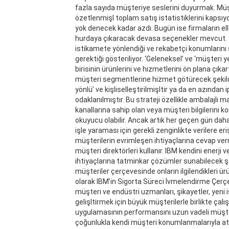
fazla sayıda müşteriye seslerini duyurmak. Müşteri
özetlenmişl toplam satış istatistiklerini kapsıy
yok denecek kadar azdı. Bugün ise firmaların ell
hurdaya çıkaracak devasa seçenekler mevcut. “İ
istikamete yönlendiği ve rekabetçi konumlarını 
gerektiği gösteriliyor. ‘Geleneksel’ ve ‘müşteri yet
birisinin ürünlerini ve hizmetlerini ön plana çık
müşteri segmentlerine hizmet götürecek şekilde t
yönlü’ ve kişliselleştirilmişltir ya da en azından
odaklanılmıştır. Bu strateji özellikle ambalajlı 
kanallarına sahip olan veya müşteri bilgilerini k
okuyucu olabilir. Ancak artık her geçen gün daha
işle yaraması için gerekli zenginlikte verilere er
müşterilerin evrimleşen ihtiyaçlarına cevap verm
müşteri direktörleri kullanır. IBM kendini enerji
ihtiyaçlarına tatminkar çözümler sunabilecek ş
müşteriler çerçevesinde onların ilgilendikleri 
olarak IBM’in Sigorta Süreci İvmelendirme Çerçe
müşteri ve endüstri uzmanları, şikayetler, yeni i
gelişltirmek için büyük müşterilerle birlikte çalı
uygulamasının performansını uzun vadeli müşter
çoğunlukla kendi müşteri konumlanmalarıyla atıl