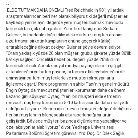
~
ELDE TUTMAK DAHA ÖNEMLİ Fred Reichheld’in 90’lı yıllardaki
araştırmalarından beri net olarak biliyoruz ki değerli müşterileri
kaybedip yerine aynı değerde yeni müşteri bulmak mevcudu
korumaktan çok daha pahalı. Yönetim Danışmanı Serkan
Gülener, bu nedenle doğru dilimdeki mutsuz müşteri oranını
azaltmanın şirketin kayıplarının önüne geçerek kârlılığı
artırabileceğine dikkat çekiyor. Gülener şöyle devam ediyor:
“Oranı yaklaşık yüzde 20 olan müşteri grubu, şirkete yüzde 80’lik
katkıyı sağlıyor. Öncelikli hedef bu değerli yüzde 20’lik dilimi
korumak olmalı. Ancak sosyal medya paylaşımlarının çığ gibi
artabileceğini ve bütün paydaş ortamını etkileyebileceğini de
anımsayınca tüm müşterilerle ve müşteri olmayanlarla
ilgilenmek şart.” Paro programının sahibi Tanı’nın genel müdürü
Engin Oytaç da mevcut müşterileri korumanın daha da önem
kazandığını söylüyor. Oytaç, “Yeni bir müşteri elde etmenin
mevcut müşteriyi korumanın 5-10 katı arasında daha maliyetli
olduğunu biliyoruz. Bunun için ‘mevcut müşteri değeri’ dediğimiz
her bir müşterinin bilançodaki gibi raporlandığı bir ürün
geliştirdik. Böylece müşteri bazında ölçümleme yapabiliyor ve
özel aksiyonlar alabiliyoruz” diyor. Yeditepe Üniversitesi
Pazarlama Bölümü öğretim görevlisi Yrd. Doç. Dr. Dilek Sağlık