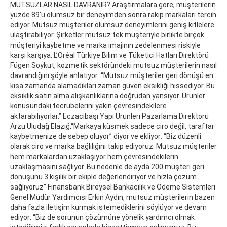
MUTSUZLAR NASIL DAVRANIR? Araştırmalara göre, müşterilerin
yüzde 89’u olumsuz bir deneyimden sonra rakip markaları tercih
ediyor. Mutsuz müşteriler olumsuz deneyimlerini geniş kitlelere
ulaştırabiliyor. Şirketler mutsuz tek müşteriyle birlikte birçok
müşteriyi kaybetme ve marka imajının zedelenmesi riskiyle
karşı karşıya. L’Oréal Türkiye Bilim ve Tüketici Hatları Direktörü
Fügen Soykut, kozmetik sektöründeki mutsuz müşterilerin nasıl
davrandığını şöyle anlatıyor: “Mutsuz müşteriler geri dönüşü en
kısa zamanda alamadıkları zaman güven eksikliği hissediyor. Bu
eksiklik satın alma alışkanlıklarına doğrudan yansıyor. Ürünler
konusundaki tecrübelerini yakın çevresindekilere
aktarabiliyorlar.” Eczacıbaşı Yapı Ürünleri Pazarlama Direktörü
Arzu Uludağ Elazığ,“Markaya küsmek sadece ciro değil, taraftar
kaybetmenize de sebep oluyor” diyor ve ekliyor: “Biz düzenli
olarak ciro ve marka bağlılığını takip ediyoruz. Mutsuz müşteriler
hem markalardan uzaklaşıyor hem çevresindekilerin
uzaklaşmasını sağlıyor. Bu nedenle de ayda 200 müşteri geri
dönüşünü 3 kişilik bir ekiple değerlendiriyor ve hızla çözüm
sağlıyoruz” Finansbank Bireysel Bankacılık ve Ödeme Sistemleri
Genel Müdür Yardımcısı Erkin Aydın, mutsuz müşterilerin bazen
daha fazla iletişim kurmak istemediklerini söylüyor ve devam
ediyor: “Biz de sorunun çözümüne yönelik yardımcı olmak