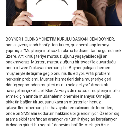
BOYNER HOLDİNG YÖNETİM KURULU BAŞKANI CEM BOYNER,
son alışveriş icadı Hopi’yi tanıtırken, şu önemli saptamayı
yapmıştı: “Müşteriyi mutsuz bırakma hadisesi tarihe gömülmek
üzere. Artık müşteriye mutsuzluğunu yaşayabileceği an
bırakmıyoruz. Müşteri, mutsuzluğunu bir tweet’le duyurduğu
anda o tweet’i okuyan herhangi bir Boyner çalışanı hemen
müşteriyle iletişime geçip onu mutlu ediyor. Artık problem
herkesin problemi. Müşteri hizmetleri daha müşteriye geri
dönüş yapamadan müşteri mutlu hale geliyor.” Amerikalı
havayolları şirketi Jet Blue Airways de mutsuz müşteriyi mutlu
etmek için anında müdahalenin önemine inanıyor. Örneğin,
şirketin bağlantılı uçuşunu kaçıran müşteriler, henüz
şikayetlerini herhangi bir havayolu temsilcisine iletemeden,
önce bir SMS alarak durum hakkında bilgilendiriliyor. Özel bir dış
arama ekibi tarafından aranıyor ve tüm ihtiyaçları karşılanıyor.
Ardından şirket bu negatif deneyimi hafifletmek için özür