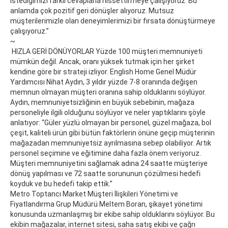
istediğimizi farklı cevaplarla hissettirmeye çalışıyoruz. Bu
anlamda çok pozitif geri dönüşler alıyoruz. Mutsuz
müşterilerimizle olan deneyimlerimizi bir fırsata dönüştürmeye
çalışıyoruz.”
~
HIZLA GERİ DÖNÜYORLAR Yüzde 100 müşteri memnuniyeti
mümkün değil. Ancak, oranı yüksek tutmak için her şirket
kendine göre bir strateji izliyor. English Home Genel Müdür
Yardımcısı Nihat Aydın, 3 yıldır yüzde 7-8 oranında değişen
memnun olmayan müşteri oranına sahip olduklarını söylüyor.
Aydın, memnuniyetsizliğinin en büyük sebebinin, mağaza
personeliyle ilgili olduğunu söylüyor ve neler yaptıklarını şöyle
anlatıyor: “Güler yüzlü olmayan bir personel, güzel mağaza, bol
çeşit, kaliteli ürün gibi bütün faktörlerin önüne geçip müşterinin
mağazadan memnuniyetsiz ayrılmasına sebep olabiliyor. Artık
personel seçimine ve eğitimine daha fazla önem veriyoruz.
Müşteri memnuniyetini sağlamak adına 24 saatte müşteriye
dönüş yapılması ve 72 saatte sorununun çözülmesi hedefi
koyduk ve bu hedefi takip ettik.”
Metro Toptancı Market Müşteri İlişkileri Yönetimi ve
Fiyatlandırma Grup Müdürü Meltem Boran, şikayet yönetimi
konusunda uzmanlaşmış bir ekibe sahip olduklarını söylüyor. Bu
ekibin mağazalar, internet sitesi, saha satış ekibi ve çağrı