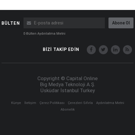
Abone Ol
BÜLTEN
E-Bülten Aydınlatma Metni
BİZİ TAKİP EDİN
Copyright © Capital Online
Big Medya Teknoloji A.Ş.
Üsküdar İstanbul Turkey
Künye
İletişim
Çerez Politikası
Çerezleri Sıfırla
Aydınlatma Metni
Abonelik