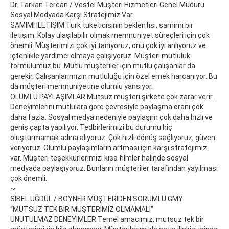
Dr. Tarkan Tercan / Vestel Müşteri Hizmetleri Genel Müdürü
Sosyal Medyada Karşı Stratejimiz Var
SAMİMİ İLETİŞİM Türk tüketicisinin beklentisi, samimi bir
iletişim. Kolay ulaşılabilir olmak memnuniyet süreçleri için çok
önemli. Müşterimizi çok iyi tanıyoruz, onu çok iyi anlıyoruz ve
içtenlikle yardımcı olmaya çalışıyoruz. Müşteri mutluluk
formülümüz bu. Mutlu müşteriler için mutlu çalışanlar da
gerekir. Çalışanlarımızın mutluluğu için özel emek harcanıyor. Bu
da müşteri memnuniyetine olumlu yansıyor.
OLUMLU PAYLAŞIMLAR Mutsuz müşteri şirkete çok zarar verir.
Deneyimlerini mutlulara göre çevresiyle paylaşma oranı çok
daha fazla. Sosyal medya nedeniyle paylaşım çok daha hızlı ve
geniş çapta yapılıyor. Tedbirlerimizi bu durumu hiç
oluşturmamak adına alıyoruz. Çok hızlı dönüş sağlıyoruz, güven
veriyoruz. Olumlu paylaşımların artması için karşı stratejimiz
var. Müşteri teşekkürlerimizi kısa filmler halinde sosyal
medyada paylaşıyoruz. Bunların müşteriler tarafından yayılması
çok önemli.
~
SİBEL ÜĞDÜL / BOYNER MÜŞTERİDEN SORUMLU GMY
“MUTSUZ TEK BİR MÜŞTERİMİZ OLMAMALI”
UNUTULMAZ DENEYİMLER Temel amacımız, mutsuz tek bir