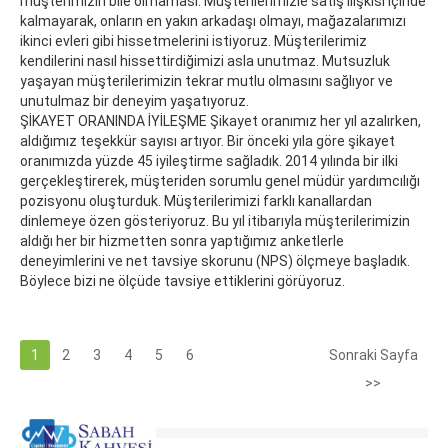
müşterimizin bile olmaması. Müşterilerimizle satış ilişkisi içinde
kalmayarak, onların en yakın arkadaşı olmayı, mağazalarımızı
ikinci evleri gibi hissetmelerini istiyoruz. Müşterilerimiz
kendilerini nasıl hissettirdiğimizi asla unutmaz. Mutsuzluk
yaşayan müşterilerimizin tekrar mutlu olmasını sağlıyor ve
unutulmaz bir deneyim yaşatıyoruz.
ŞİKAYET ORANINDA İYİLEŞME Şikayet oranımız her yıl azalırken,
aldığımız teşekkür sayısı artıyor. Bir önceki yıla göre şikayet
oranımızda yüzde 45 iyileştirme sağladık. 2014 yılında bir ilki
gerçekleştirerek, müşteriden sorumlu genel müdür yardımcılığı
pozisyonu oluşturduk. Müşterilerimizi farklı kanallardan
dinlemeye özen gösteriyoruz. Bu yıl itibarıyla müşterilerimizin
aldığı her bir hizmetten sonra yaptığımız anketlerle
deneyimlerini ve net tavsiye skorunu (NPS) ölçmeye başladık.
Böylece bizi ne ölçüde tavsiye ettiklerini görüyoruz.
1
2
3
4
5
6
Sonraki Sayfa
>>