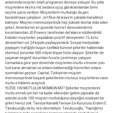
anlamında müşteri telafi programını devreye sokuyor. Bu yolla
müşterilere ekstra mil, bedava uçuş gibi ikramlardan birini
seçme şansı veriliyor. Müşterilerin mutluluğu da geri
kazanılmaya çalışılıyor. Jet Blue Airways’in çabaları karşılıksız
kalmıyor. Müşteri memnuniyetinde hep yüksek skorlar elde eden
şirket, Amerika’nın en güvenilir hizmet derecelendirme
kurumlarından JD Powers tarafından defalarca ödüllendirildi.
Eskiden müşteriler, yaşadıkları pozitif deneyimleri 15, kötü
deneyimleri ise 24 kişiyle paylaşıyorlardı. Sosyal medyadaki
paylaşım trafiğiyle bugün özellikle küresel şirketler hakkındaki
olumsuz yorumlar 500 milyon kişiye hızla ulaşıyor. Şirketler de
yaşanan negatif durumları fırsata çevirmeye çalışıyor.
Uzmanlara göre yeni dönemde müşterileri mutlu etmenin yolu
hızlı karar almaktan ve onların beklemediği hizmetleri onlara
sunmaktan geçiyor. Capital, Türkiye’nin müşteri
memnuniyetinde başarılı şirketlerinin mutsuz müşterilerini nasıl
mutlu ettiklerini araştırdı.
YÜZDE 100 MUTLULUK MÜMKÜN MÜ? Şirketler müşterilerini
mutlu etmek için her ne kadar ellerinden geleni yapsalar da
aslında yüzde 100 müşteri mutluluğuna ulaştığını söyleyen bir
şirket henüz yok. Tavsiye Kanalı&Tavsiye Evi Kurucusu Erdem E.
Tavukçuoğlu da bu tezi destekliyor. Tavukçuoğlu, “Yaptığımız