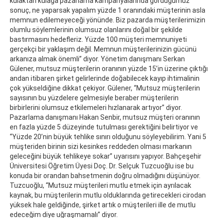
kulaktan kulağa pazarlama kampanyalarında gördüğümüz
sonuç, ne yaparsak yapalım yüzde 1 oranındaki müşterinin asla
memnun edilemeyeceği yönünde. Biz pazarda müşterilerimizin
olumlu söylemlerinin olumsuz olanlarını doğal bir şekilde
bastırmasını hedefleriz. Yüzde 100 müşteri memnuniyeti
gerçekçi bir yaklaşım değil. Memnun müşterilerinizin gücünü
arkanıza almak önemli” diyor. Yönetim danışmanı Serkan
Gülener, mutsuz müşterilerin oranının yüzde 15’in üzerine çıktığı
andan itibaren şirket gelirlerinde doğabilecek kayıp ihtimalinin
çok yükseldiğine dikkat çekiyor. Gülener, “Mutsuz müşterilerin
sayısının bu yüzdelere gelmesiyle beraber müşterilerin
birbirlerini olumsuz etkilemeleri hızlanarak artıyor” diyor.
Pazarlama danışmanı Hakan Senbir, mutsuz müşteri oranının
en fazla yüzde 5 düzeyinde tutulması gerektiğini belirtiyor ve
“Yüzde 20’nin büyük tehlike sınırı olduğunu söyleyebilirim. Yani 5
müşteriden birinin sizi kesinkes reddeden olması markanın
geleceğini büyük tehlikeye sokar” uyarısını yapıyor. Bahçeşehir
Üniversitesi Öğretim Üyesi Doç. Dr. Selçuk Tuzcuoğlu ise bu
konuda bir orandan bahsetmenin doğru olmadığını düşünüyor.
Tuzcuoğlu, “Mutsuz müşterileri mutlu etmek için ayrılacak
kaynak, bu müşterilerin mutlu olduklarında getirecekleri cirodan
yüksek hale geldiğinde, şirket artık o müşterileri ille de mutlu
edeceğim diye uğraşmamalı” diyor.