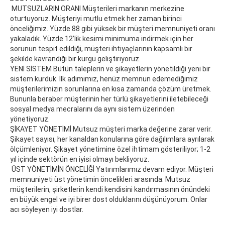
MUTSUZLARIN ORANI Müşterileri markanın merkezine
oturtuyoruz. Müşteriyi mutlu etmek her zaman birinci
önceliğimiz. Yüzde 88 gibi yüksek bir müşteri memnuniyeti oranı
yakaladık. Yüzde 12’lik kesimi minimuma indirmek için her
sorunun tespit edildiği, müşteri ihtiyaçlarının kapsamlı bir
şekilde kavrandığı bir kurgu geliştiriyoruz.
YENİ SİSTEM Bütün taleplerin ve şikayetlerin yönetildiği yeni bir
sistem kurduk. İlk adımımız, henüz memnun edemediğimiz
müşterilerimizin sorunlarına en kısa zamanda çözüm üretmek.
Bununla beraber müşterinin her türlü şikayetlerini iletebileceği
sosyal medya mecralarını da aynı sistem üzerinden
yönetiyoruz.
ŞİKAYET YÖNETİMİ Mutsuz müşteri marka değerine zarar verir.
Şikayet sayısı, her kanaldan konularına göre dağılımlara ayrılarak
ölçümleniyor. Şikayet yönetimine özel ihtimam gösteriliyor; 1-2
yıl içinde sektörün en iyisi olmayı bekliyoruz.
ÜST YÖNETİMİN ÖNCELİĞİ Yatırımlarımız devam ediyor. Müşteri
memnuniyeti üst yönetimin öncelikleri arasında. Mutsuz
müşterilerin, şirketlerin kendi kendisini kandırmasının önündeki
en büyük engel ve iyi birer dost olduklarını düşünüyorum. Onlar
acı söyleyen iyi dostlar.