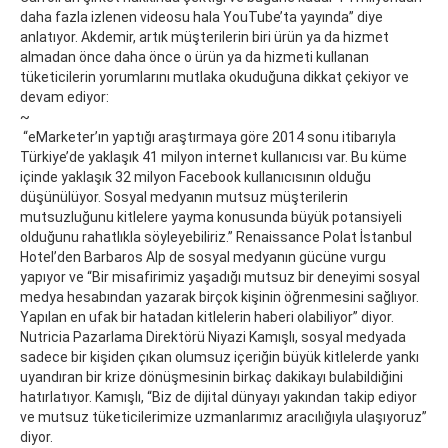
daha fazla izlenen videosu hala YouTube’ta yayında” diye
anlatıyor. Akdemir, artık müşterilerin biri ürün ya da hizmet
almadan önce daha önce o ürün ya da hizmeti kullanan
tüketicilerin yorumlarını mutlaka okuduğuna dikkat çekiyor ve
devam ediyor:
~
“eMarketer’ın yaptığı araştırmaya göre 2014 sonu itibarıyla
Türkiye’de yaklaşık 41 milyon internet kullanıcısı var. Bu küme
içinde yaklaşık 32 milyon Facebook kullanıcısının olduğu
düşünülüyor. Sosyal medyanın mutsuz müşterilerin
mutsuzluğunu kitlelere yayma konusunda büyük potansiyeli
olduğunu rahatlıkla söyleyebiliriz.” Renaissance Polat İstanbul
Hotel’den Barbaros Alp de sosyal medyanın gücüne vurgu
yapıyor ve “Bir misafirimiz yaşadığı mutsuz bir deneyimi sosyal
medya hesabından yazarak birçok kişinin öğrenmesini sağlıyor.
Yapılan en ufak bir hatadan kitlelerin haberi olabiliyor” diyor.
Nutricia Pazarlama Direktörü Niyazi Kamışlı, sosyal medyada
sadece bir kişiden çıkan olumsuz içeriğin büyük kitlelerde yankı
uyandıran bir krize dönüşmesinin birkaç dakikayı bulabildiğini
hatırlatıyor. Kamışlı, “Biz de dijital dünyayı yakından takip ediyor
ve mutsuz tüketicilerimize uzmanlarımız aracılığıyla ulaşıyoruz”
diyor.