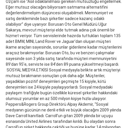
Özçam ise “Asıl odaklanılması gereken mutsuzluğu engellemek.
Eğer mutsuz olacağını biliyorsam satmama alternatifini
değerlendirmeliyim düşüncesi oluşabilmeli. Memnuniyet ve
satış denkleminde bazı şirketler sadece kazanç odaklı
olabiliyor” diye uyarıyor. Borusan Oto Genel Müdürü Uğur
Sakarya, mevcut müşteriyi elde tutmak adına çok önemli bir
hizmet veriyor. Tüm servislerinde hazırda tuttukları toplam 135
adet BMW, MINI, Land Rover ve Jaguar’dan oluşan müşteri
ikame araçları sayesinde, sorunlar giderilene kadar müşterilerini
araçsız bırakmıyorlar. Borusan Oto, bu ve benzeri çalışmalar
sayesinde son 3 yılda satış tarafında müşteri memnuniyetini
89’dan 95’e, serviste ise 84’den 89 puana yükseltmeyi başardı.
SOSYAL MEDYA ETKİSİ Sosyal medyayla birlikte artık müşteriyi
mutsuz bırakmanın sonuçları çok daha ağır. Müşteriler,
yaşadıkları pozitif deneyimleri geçmişte 15 kişiyle, kötü
deneyimleri ise 24 kişiyle paylaşıyorlardı. Sosyal medyadaki
paylaşım trafiğiyle bugün özellikle küresel şirketler hakkındaki
olumsuz yorumlar en az 500 milyon kişiye hızla ulaşıyor.
Peppers&Rogers Group Direktörü Alpay Akdemir, “Sosyal
medyanın gücünün ne denli etkili ve büyük olacağını 2009 yılında
Dave Carroll kanıtladı. Carroll’un gitarı 2009 yılında bir uçuşu
esnasında United Airlines tarafından kırıldı. Bu olaydan sonra
Carroll’un şirket hakkında çektiği ve bugüne kadar 14 milyondan