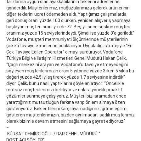
tarzlarına uygun olan ayakkabılarının teklerini adreslerine
gönderdik. Müşterilerimiz, mağazalarımıza gelerek ürünlerinin
diğer teklerini ücret ödemeden aldı. Yaptığımız çalışmalarda
geri dönüş oranı yüzde 100 olurken, yeniden alışveriş yapmaya
başlayan müşteri oranı yüzde 72. Beş yıl önce suskun müşteri
oranımız yüzde 15 seviyelerindeydi. Şimdi ise yüzde 8’e geriledi.”
Vodafone, müşteri memnuniyeti ölçümlerinde müşterilerinin
şirketi tavsiye etmelerine odaklanıyor. Uyguladığı stratejiyle “En
Çok Tavsiye Edilen Operatör” olmayı sürdürüyor. Vodafone
Türkiye Bilgi ve İletişim Hizmetleri Genel Müdürü Hakan Çelik,
“Çağrı merkezini arayan ve Vodafone’u tavsiye etmeyeceğini
söyleyen müşterilerimizin oranı 5 yıl önce yüzde 3 iken 5 yılda bu
değeri yüzde 42,5 iyileştirerek yüzde 1,7 seviyesine indirdik”
diyor. Çelik, bunu nasıl yaptıklarını şöyle anlatıyor: “Öncelikle
mutsuz müşterilerimizi belirliyor ve onlara yönelik proaktif
çözümler sunmaya çalışıyoruz. Müşteri bizi aramadan önce
yarattığımız mutsuzluğun farkına varıp önlem almaya özen
gösteriyoruz. Beklentilerini karşılayamadığımız, gitme eğilimi
gösteren müşterilerimizin, bizden ayrılmadan, sadık müşterimiz
olarak bizimle devam etmesini sağlamaya gayret ediyoruz.”
~
KÜRŞAT DEMİRCİOĞLU / D&R GENEL MÜDÜRÜ “
DOST ACI SÖYLER”