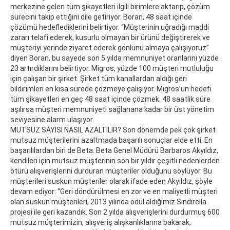
merkezine gelen tüm şikayetleri ilgili birimlere aktarıp, çözüm
sürecini takip ettiğini dile getiriyor. Boran, 48 saat içinde
çözümü hedeflediklerini belirtiyor. “Müşterinin uğradığı maddi
zararı telafi ederek, kusurlu olmayan bir ürünü değiştirerek ve
müşteriyi yerinde ziyaret ederek gönlünü almaya çalışıyoruz”
diyen Boran, bu sayede son 5 yılda memnuniyet oranlarını yüzde
23 artırdıklarını belirtiyor. Migros, yüzde 100 müşteri mutluluğu
için çalışan bir şirket. Şirket tüm kanallardan aldığı geri
bildirimleri en kısa sürede çözmeye çalışıyor. Migros’un hedefi
tüm şikayetleri en geç 48 saat içinde çözmek. 48 saatlik süre
aşılırsa müşteri memnuniyeti sağlanana kadar bir üst yönetim
seviyesine alarm ulaşıyor.
MUTSUZ SAYISI NASIL AZALTILIR? Son dönemde pek çok şirket
mutsuz müşterilerini azaltmada başarılı sonuçlar elde etti. En
başarılılardan biri de Beta. Beta Genel Müdürü Barbaros Akyıldız,
kendileri için mutsuz müşterinin son bir yıldır çeşitli nedenlerden
ötürü alışverişlerini durduran müşteriler olduğunu söylüyor. Bu
müşterileri suskun müşteriler olarak ifade eden Akyıldız, şöyle
devam ediyor: “Geri döndürülmesi en zor ve en maliyetli müşteri
olan suskun müşterileri, 2013 yılında ödül aldığımız Sindirella
projesi ile geri kazandık. Son 2 yılda alışverişlerini durdurmuş 600
mutsuz müşterimizin, alışveriş alışkanlıklarına bakarak,