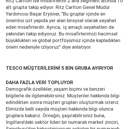
Ritz Carlton ise misafirlerini 2 ana segment altında 10
alt grupta takip ediyor. Ritz Carlton Genel Müdür
Yardımcısı Başar Eryöner, “Bu gruplar içinde en
önemlisi üst yapıda yer alan bireysel olarak seyahat
eden misafirlerdir. Ayrıca, iş amaçlı seyahatleri de
yakından takip ediyoruz. Bu misafirlerimizi hacimsel
büyüklükleri ve global portföyümüz içinde kapladıkları
önem nedeniyle izliyoruz” diye anlatıyor.
TESCO MÜŞTERİLERİNİ 5 BİN GRUBA AYIRIYOR
DAHA FAZLA VERİ TOPLUYOR
Demografik özellikler, yaşam biçimi ve benzeri
bilgilerle de ilgilenebilirsiniz. Müşteriler hakkında bilgi
edindikten sonra müşteri grupları oluşturmak isteriz.
Elimizde belli sayıda müşteri hakkında bilgi olunca
gruplara bakarız. Örneğin, şaşırabilirsiniz buna,
İngiltere’deki sektör lideri bir numaralı market zinciri,
Sainsbury’den bahsetmiyorum eskiden bir numaraydı,