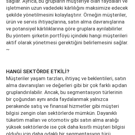
sağlar. Ayrıca, bu grupların müşteriye olan faydaları ve
işletmenin uzun vadedeki kârlılığını maksimize edecek
şekilde yönetilmesini kolaylaştırır. Örneğin müşteriler,
ürün ve servis ihtiyaçlarına, satın alma davranışlarına
ve potansiyel kârlılıklarına göre gruplara ayrılabilirler.
Bu yöntem şirketin portföyü içindeki hangi müşterileri
aktif olarak yönetmesi gerektiğini belirlemesini sağlar.
~
HANGİ SEKTÖRDE ETKİLİ?
Müşteriler yaşam tarzları, ihtiyaç ve beklentileri, satın
alma davranışları ve değerleri gibi bir çok farklı açıdan
gruplandırılabilir. Ancak, bu segmentasyon türlerinin
bir çoğundan aynı anda faydalanmak yalnızca
perakende satış ve finansal hizmetler gibi müşteri
bilgisi zengin olan sektörlerde mümkün. Dayanıklı
tüketim malları ve otomotiv gibi satın alma aralığı
yüksek sektörlerde ise çok daha kısıtlı müşteri bilgisi
olduğu için daha odaklı bir segmentasyon türü