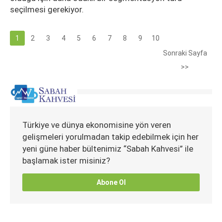
seçilmesi gerekiyor.
1
2
3
4
5
6
7
8
9
10
Sonraki Sayfa
>>
Türkiye ve dünya ekonomisine yön veren
gelişmeleri yorulmadan takip edebilmek için her
yeni güne haber bültenimiz “Sabah Kahvesi” ile
başlamak ister misiniz?
Abone Ol