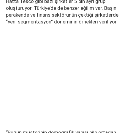
Hatta Tesco gibi bazı şirketler 5 bin ayrı grup
oluşturuyor. Türkiye’de de benzer eğilim var. Başını
perakende ve finans sektörünün çektiği şirketlerde
“yeni segmentasyon” döneminin örnekleri veriliyor.
“Bugün müşterinin demografik yapısı bile ortadan