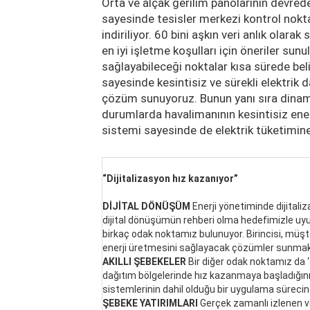
Orta ve alçak gerilim panolarının devre
sayesinde tesisler merkezi kontrol nokt
indiriliyor. 60 bini aşkın veri anlık olar
en iyi işletme koşulları için öneriler sunu
sağlayabileceği noktalar kısa sürede bel
sayesinde kesintisiz ve sürekli elektrik 
çözüm sunuyoruz. Bunun yanı sıra dinami
durumlarda havalimanının kesintisiz enerj
sistemi sayesinde de elektrik tüketimine
“Dijitalizasyon hız kazanıyor”
DİJİTAL DÖNÜŞÜM
Enerji yönetiminde dijital
dijital dönüşümün rehberi olma hedefimizle u
birkaç odak noktamız bulunuyor. Birincisi, müşt
enerji üretmesini sağlayacak çözümler sunmak
AKILLI ŞEBEKELER
Bir diğer odak noktamız da ‘a
dağıtım bölgelerinde hız kazanmaya başladığını
sistemlerinin dahil olduğu bir uygulama sürecin
ŞEBEKE YATIRIMLARI
Gerçek zamanlı izlenen v