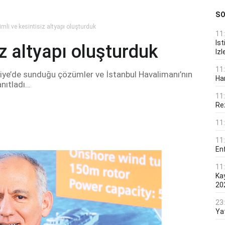
S
imli ve kesintisiz altyapı oluşturduk
11
Ist
iz altyapı oluşturduk
Izl
11
kiye’de sunduğu çözümler ve İstanbul Havalimanı’nın
Ha
anıtladı…
11
Rez
11
11
En
11
Ka
20
23
Ya