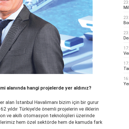
23
Mi
23
Bo
23
De
17
Ver
17
Tar
16
Ye
mi alanında hangi projelerde yer aldınız?
er alan İstanbul Havalimanı bizim için bir gurur
 yıldır Türkiye’de önemli projelerin ve ilklerin
syon ve akıllı otomasyon teknolojileri üzerinde
lerimiz hem özel sektörde hem de kamuda fark