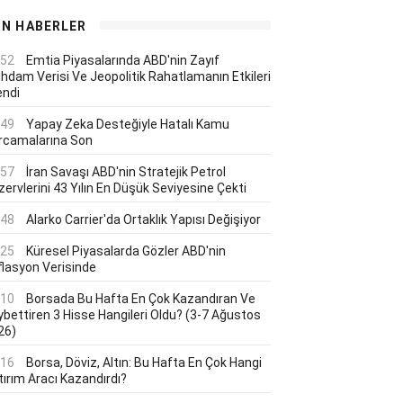
ON HABERLER
:52
Emtia Piyasalarında ABD'nin Zayıf
ihdam Verisi Ve Jeopolitik Rahatlamanın Etkileri
endi
:49
Yapay Zeka Desteğiyle Hatalı Kamu
rcamalarına Son
:57
İran Savaşı ABD'nin Stratejik Petrol
ervlerini 43 Yılın En Düşük Seviyesine Çekti
:48
Alarko Carrier'da Ortaklık Yapısı Değişiyor
:25
Küresel Piyasalarda Gözler ABD'nin
flasyon Verisinde
:10
Borsada Bu Hafta En Çok Kazandıran Ve
ybettiren 3 Hisse Hangileri Oldu? (3-7 Ağustos
26)
:16
Borsa, Döviz, Altın: Bu Hafta En Çok Hangi
tırım Aracı Kazandırdı?