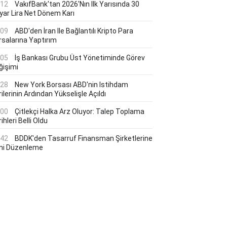
:12
VakıfBank'tan 2026'nın Ilk Yarısında 30
lyar Lira Net Dönem Karı
:09
ABD'den İran Ile Bağlantılı Kripto Para
rsalarına Yaptırım
:05
İş Bankası Grubu Üst Yönetiminde Görev
ğişimi
:28
New York Borsası ABD'nin Istihdam
ilerinin Ardından Yükselişle Açıldı
:00
Çitlekçi Halka Arz Oluyor: Talep Toplama
ihleri Belli Oldu
:42
BDDK'den Tasarruf Finansman Şirketlerine
ni Düzenleme