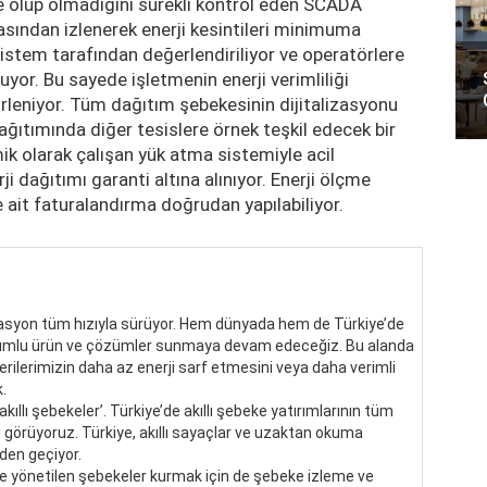
de olup olmadığını sürekli kontrol eden SCADA
asından izlenerek enerji kesintileri minimuma
ak sistem tarafından değerlendiriliyor ve operatörlere
luyor. Bu sayede işletmenin enerji verimliliği
irleniyor. Tüm dağıtım şebekesinin dijitalizasyonu
dağıtımında diğer tesislere örnek teşkil edecek bir
k olarak çalışan yük atma sistemiyle acil
i dağıtımı garanti altına alınıyor. Enerji ölçme
 ait faturalandırma doğrudan yapılabiliyor.
izasyon tüm hızıyla sürüyor. Hem dünyada hem de Türkiye’de
yumlu ürün ve çözümler sunmaya devam edeceğiz. Bu alanda
erilerimizin daha az enerji sarf etmesini veya daha verimli
.
kıllı şebekeler’. Türkiye’de akıllı şebeke yatırımlarının tüm
 görüyoruz. Türkiye, akıllı sayaçlar ve uzaktan okuma
den geçiyor.
e yönetilen şebekeler kurmak için de şebeke izleme ve