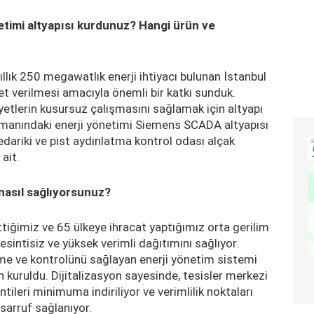
netimi altyapısı kurdunuz? Hangi ürün ve
llık 250 megawatlık enerji ihtiyacı bulunan İstanbul
et verilmesi amacıyla önemli bir katkı sunduk.
yetlerin kusursuz çalışmasını sağlamak için altyapı
limanındaki enerji yönetimi Siemens SCADA altyapısı
tedariki ve pist aydınlatma kontrol odası alçak
 ait.
nasıl sağlıyorsunuz?
ttiğimiz ve 65 ülkeye ihracat yaptığımız orta gerilim
esintisiz ve yüksek verimli dağıtımını sağlıyor.
leme ve kontrolünü sağlayan enerji yönetim sistemi
kuruldu. Dijitalizasyon sayesinde, tesisler merkezi
tileri minimuma indiriliyor ve verimlilik noktaları
asarruf sağlanıyor.