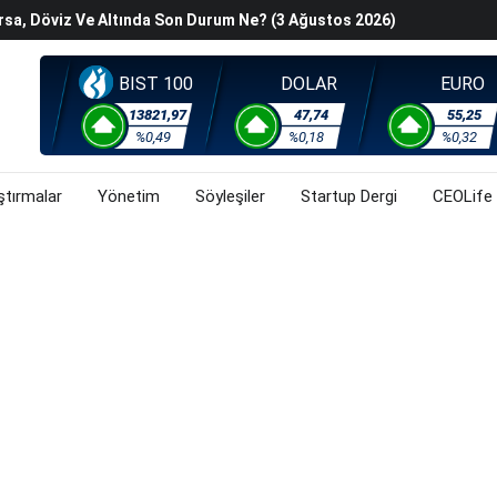
rsa, Döviz Ve Altında Son Durum Ne? (3 Ağustos 2026)
rojesinde Yeni Aşamaya Geçti
k Değerleme" Endişeleri Orta Doğu Iyimserliklerini
BIST 100
DOLAR
EURO
iyasalarında Oynaklığı Artırdı
13821,97
47,74
55,25
%0,49
%0,18
%0,32
ahnesine Dönüşüyor
rsa, Döviz Ve Altında Son Durum Ne? (3 Ağustos 2026)
ştırmalar
Yönetim
Söyleşiler
Startup Dergi
CEOLife