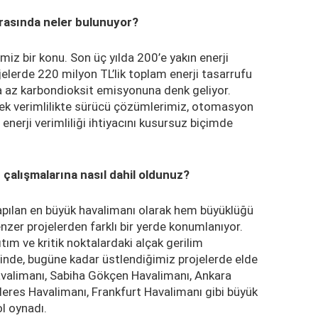
 arasında neler bulunuyor?
miz bir konu. Son üç yılda 200’e yakın enerji
ojelerde 220 milyon TL’lik toplam enerji tasarrufu
ha az karbondioksit emisyonuna denk geliyor.
sek verimlilikte sürücü çözümlerimiz, otomasyon
 enerji verimliliği ihtiyacını kusursuz biçimde
ı çalışmalarına nasıl dahil oldunuz?
yapılan en büyük havalimanı olarak hem büyüklüğü
nzer projelerden farklı bir yerde konumlanıyor.
tım ve kritik noktalardaki alçak gerilim
inde, bugüne kadar üstlendiğimiz projelerde elde
Havalimanı, Sabiha Gökçen Havalimanı, Ankara
res Havalimanı, Frankfurt Havalimanı gibi büyük
ol oynadı.