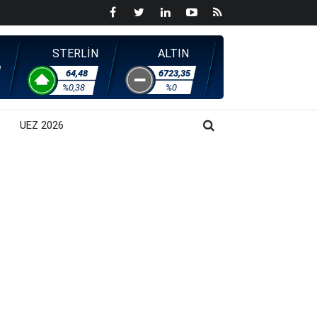
STERLİN
ALTIN
64,48
6723,35
%0,38
%0
UEZ 2026