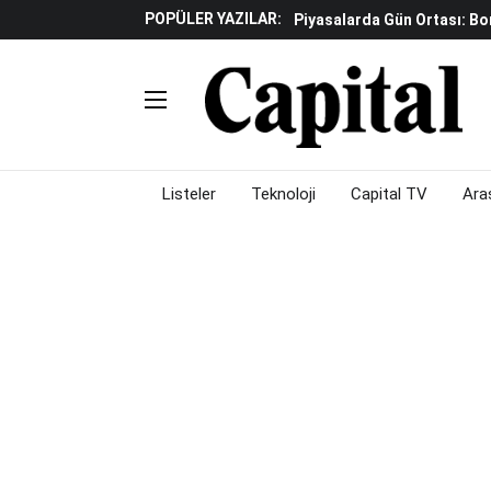
POPÜLER YAZILAR:
Piyasalarda Gün Ortası: Bo
TCMB Dijital Türk Lirası P
Küresel Piyasalarda "yükse
Gölgeliyor
Fed Ve ABD Verileri Emtia P
Çalışma Alanları Konser S
Piyasalarda Gün Ortası: Bo
Listeler
Teknoloji
Capital TV
Ara