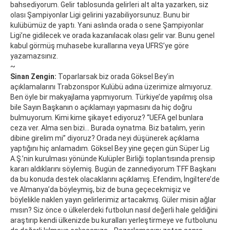
bahsediyorum. Gelir tablosunda gelirleri alt alta yazarken, siz
olası Şampiyonlar Ligi gelirini yazabiliyorsunuz. Bunu bir
kulübümüz de yaptı. Yani aslında orada o sene Şampiyonlar
Ligi’ne gidilecek ve orada kazanılacak olası gelir var. Bunu genel
kabul görmüş muhasebe kurallarına veya UFRS’ye göre
yazamazsınız.
~
Sinan Zengin:
Toparlarsak biz orada Göksel Bey’in
açıklamalarını Trabzonspor Kulübü adına üzerimize almıyoruz.
Ben öyle bir makyajlama yapmıyorum. Türkiye’de yapılmış olsa
bile Sayın Başkanın o açıklamayı yapmasını da hiç doğru
bulmuyorum. Kimi kime şikayet ediyoruz? “UEFA gel bunlara
ceza ver. Alma sen bizi… Burada oynatma. Biz batalım, yerin
dibine girelim mi” diyoruz? Orada neyi düşünerek açıklama
yaptığını hiç anlamadım. Göksel Bey yine geçen gün Süper Lig
A.Ş.’nin kurulması yönünde Kulüpler Birliği toplantısında prensip
kararı aldıklarını söylemiş. Bugün de zannediyorum TFF Başkanı
da bu konuda destek olacaklarını açıklamış. Efendim, İngiltere’de
ve Almanya’da böyleymiş, biz de buna geçecekmişiz ve
böylelikle naklen yayın gelirlerimiz artacakmış. Güler misin ağlar
mısın? Siz önce o ülkelerdeki futbolun nasıl değerli hale geldiğini
araştırıp kendi ülkenizde bu kuralları yerleştirmeye ve futbolunu