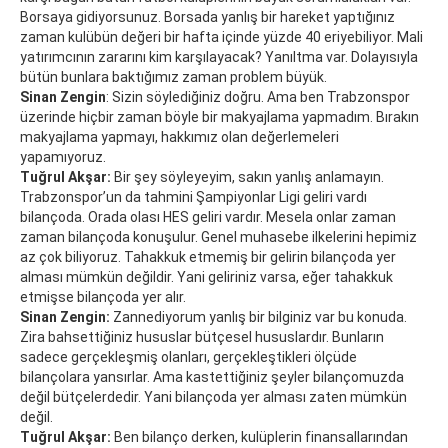
Borsaya gidiyorsunuz. Borsada yanlış bir hareket yaptığınız
zaman kulübün değeri bir hafta içinde yüzde 40 eriyebiliyor. Mali
yatırımcının zararını kim karşılayacak? Yanıltma var. Dolayısıyla
bütün bunlara baktığımız zaman problem büyük.
Sinan Zengin
: Sizin söylediğiniz doğru. Ama ben Trabzonspor
üzerinde hiçbir zaman böyle bir makyajlama yapmadım. Bırakın
makyajlama yapmayı, hakkımız olan değerlemeleri
yapamıyoruz.
Tuğrul Akşar:
Bir şey söyleyeyim, sakın yanlış anlamayın.
Trabzonspor’un da tahmini Şampiyonlar Ligi geliri vardı
bilançoda. Orada olası HES geliri vardır. Mesela onlar zaman
zaman bilançoda konuşulur. Genel muhasebe ilkelerini hepimiz
az çok biliyoruz. Tahakkuk etmemiş bir gelirin bilançoda yer
alması mümkün değildir. Yani geliriniz varsa, eğer tahakkuk
etmişse bilançoda yer alır.
Sinan Zengin:
Zannediyorum yanlış bir bilginiz var bu konuda.
Zira bahsettiğiniz hususlar bütçesel hususlardır. Bunların
sadece gerçekleşmiş olanları, gerçekleştikleri ölçüde
bilançolara yansırlar. Ama kastettiğiniz şeyler bilançomuzda
değil bütçelerdedir. Yani bilançoda yer alması zaten mümkün
değil.
Tuğrul Akşar:
Ben bilanço derken, kulüplerin finansallarından