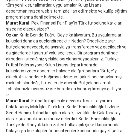
tüm yenilikler, talimatlar, uygulamalar Kulüp Lisans
departmanımızca web sitemizde ilan edilmekte ve kulüp eğitim
programlarına dahil edilmekte.
Murat Kural:
Peki Finansal Fair Play’in Türk futboluna katkıları
sizce ne olacak sizce?
Özkan Kılık:
Ben de Tuğrul Bey’e katılıyorum. Bu uygulamalar
kulüpleri daha da güçlendirecektir. Neden? Öncelikle zarar
bütçelenemeyecek, dolayısıyla ya transferden vaz geçilecek ya
da giderlerde tasarruf yolu seçilecek. Bir program dahilinde
olmadan, istediğiniz şekilde borçlanamayacaksınız. Türkiye
Futbol Federasyonu Kulüp Lisans departmanı da
kulüplerimizden dönemler halinde aldığı raporlara “Bütçe”yi
ekledi. Artık sadece bağımsız denetim şirketince onaylanmış
mali tablolar değil, bütçeler de önemli. Bütçeleriniz mali
tablolarınızla uyumsuz ise burada da bir araştırmaya gidiliyor.
~
Murat Kural:
Futbol kulüpleri ile devam etmek istiyorum.
Galatasaray Mali İşler Direktörü Sedef Hacısalihoğlu bizlerle.
Sedef Hanım, futbol kulüpleri olarak, özellikle de Galatasaray
olarak şu andaki sorunlarınız nelerdir? Sedef Hacısalihoğlu
Türkiye’de 4 büyük kulüp zaten halka açık şirket konumunda.
Dolayısıyla bu kulüpler finansal veriler konusunda gayet şeffaf