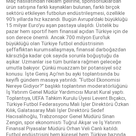
Maç hasılatından reklam gelirine, sponsorluklardan
ürün satışına farklı kaynakları bulunan, farklı birçok
sektörü etkileyen futbolun endüstrileşmesi, özellikle
90’lı yıllarda hız kazandı. Bugün Avrupa’daki büyüklüğü
15 milyar Euro’yu aşan pastaya ulaşıldı. Üstelik bu
pazar hem sportif hem finansal açıdan Türkiye için de
son derece önemli. Ancak 700 milyon Euro’luk
büyüklüğü olan Türkiye futbol endüstrisinin
şeffaflıktan kurumsallaşmaya, finansal darboğazdan
kârsızlığa kadar çok sayıda sorunla boğuştuğu da
aşikar. Uzmanlar ise tüm bunlara rağmen geleceğe
umutla bakıyor. Çünkü muazzam bir potansiyel söz
konusu. İşte Geniş Açı’nın bu ayki toplantısında bu
keyifli gündem masaya yatırıldı. “Futbol Ekonomisi
Nereye Gidiyor?” başlıklı toplantının moderatörlüğünü
İş Yatırım Genel Müdür Yardımcısı Murat Kural yaptı.
Toplantıya, UEFA Tahkim Kurulu Üyesi Levent Bıçakcı,
Türkiye Futbol Federasyonu Mali İşler Direktörü Özkan
Kılık, Galatasaray Mali İşler Direktörü Sedef
Hacısalihoğlu, Trabzonspor Genel Müdürü Sinan
Zengin, spor ekonomisti Tuğrul Akşar ve İş Yatırım
Finansal Piyasalar Müdürü Orhan Veli Canlı katıldı.
Futbol endüstrisini hem küresel hem Türkiye bazında