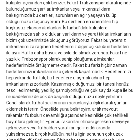
kulüpler açısından çok benzer. Fakat Trabzonspor olarak içinde
bulunduğumuz şartlar, imkanlar veya imkansızlıklara
baktığımızda bu dertleri, sorunları en ağır yaşayan kulüp
olduğumuzu düşünüyorum. Bu dertlerin en önemlileri hiç
kuşkusuz ekonomik olanları. İstanbul’daki kulüplere
baktığımızda sahip oldukları varlıkların ve yarattıkları imkanların
bizim çok üzerimizde olduğunu görüyoruz. Fakat bu yetersiz
imkanlarımıza rağmen hedeflerimiz diğer üç kulübün hedefleri
ile aynı. Hatta daha büyük ve öyle de olmak zorunda. Fakat ne
yazık ki Trabzonspor olarak sahip olduğumuz imkanlar,
hedeflerimizle örtüşmemektedir. Fakat bu farkı hiçbir zaman
hedeflerimizi imkanlarımıza çekerek kapatmadık. Hedeflerimizi
hep yukarıda tuttuk, bu hedeflere ulaşmak adına hep
imkanlarımızı zorladık. Kazanmış olduğumuz, bir tanesi henüz
tescil edilmemiş, yedi lig şampiyonluğu ve çok sayıda kupa ile bu
mücadelemizde çok da başarılı olduğumuzu söyleyebilirim.
Genel olarak futbol sektörünün sorunlarıyla ilgili olarak şunları
eklemek isterim: Öncelikle şunu belirteyim, artık mevcut
rakamlar futbolun devamlılığı açısından kesinlikle çok tehlikeli
boyutlara gelmiştir. Eğer bu rakamlar olması gereken seviyeye
gelmezse veya futboldan yaratılan gelir ciddi oranda
yükselmezse, birçok kulübün, hatta ligin sonunun çok uzak