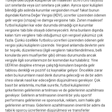
Türkiye’deki büyük kulüplerde de maalesef ücret/ciro rasyosu
üst sınırlarda veya üst sınırlara çok yakın. Ayrıca spor kulüpleri
bilindiği gibi aslında kurumlar vergisinden muaf fakat bunun
dışındaki Katma Değer Vergisi (KDV), ücretler üzerinden ödenen
gelir vergisi (stopaj) ve damga vergisine tabi. Zaten maalesef
futbol kulüpleri kar eder durumda olmadığı için kurumlar
vergisine tabi bile olsaydı ödemeyecekti. Ama bunların dışında
kalan tüm vergilere tabi olduğumuz için vergisel yükümüz çok
fazla. Çünkü özellikle futbolcu ücretleri üzerinden ödenen gelir
vergisi yükü kulüplerin üzerinde. Vergisel anlamda devletin yeni
bir teşviki, düzenlemesi (ilgili vergilerin taksitlendirilmesi, belli
konularda yeni muafiyetler gibi) olması durumunda ancak
vergiyle ilgili sorunlarımızın bir kısmından kurtulabiliriz. Yine
UEFA’nın disipline etmeye çalıştığı konuların başında gelir
tablosu denkliği ve pozitif öz kaynaklar geliyor. Öncelikle zarar
eden bu kurumların nasıl denk duruma geleceği ve de bir adım
ötesi olarak nasıl kar edeceğinin düşünülmesi gerekiyor. Çok
basit bir anlatımla, mutlak suretle, futbol kulüplerinin/
şirketlerinin gelirlerinin artırılması ve de giderlerinin azaltılması
gerekiyor. Gelirlerin artırılmasının önemli bir yolu sportif
performans gelirlerinin ve sponsorluk, reklam, isim hakkı gibi
gelirlerinin artması. Giderlerin azaltılmasının önemli bir adımı da
tabii ki sporcu ücretlerinin düşürülmesi ve transferler