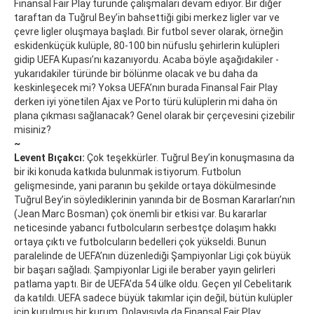
Finansal Fair Play türünde çalışmaları devam ediyor. Bir diğer
taraftan da Tuğrul Bey’in bahsettiği gibi merkez ligler var ve
çevre ligler oluşmaya başladı. Bir futbol sever olarak, örneğin
eskidenküçük kulüple, 80-100 bin nüfuslu şehirlerin kulüpleri
gidip UEFA Kupası’nı kazanıyordu. Acaba böyle aşağıdakiler -
yukarıdakiler türünde bir bölünme olacak ve bu daha da
keskinleşecek mi? Yoksa UEFA’nın burada Finansal Fair Play
derken iyi yönetilen Ajax ve Porto türü kulüplerin mi daha ön
plana çıkması sağlanacak? Genel olarak bir çerçevesini çizebilir
misiniz?
~
Levent Bıçakcı:
Çok teşekkürler. Tuğrul Bey’in konuşmasına da
bir iki konuda katkıda bulunmak istiyorum. Futbolun
gelişmesinde, yani paranın bu şekilde ortaya dökülmesinde
Tuğrul Bey’in söylediklerinin yanında bir de Bosman Kararları’nın
(Jean Marc Bosman) çok önemli bir etkisi var. Bu kararlar
neticesinde yabancı futbolcuların serbestçe dolaşım hakkı
ortaya çıktı ve futbolcuların bedelleri çok yükseldi. Bunun
paralelinde de UEFA’nın düzenlediği Şampiyonlar Ligi çok büyük
bir başarı sağladı. Şampiyonlar Ligi ile beraber yayın gelirleri
patlama yaptı. Bir de UEFA’da 54 ülke oldu. Geçen yıl Cebelitarık
da katıldı. UEFA sadece büyük takımlar için değil, bütün kulüpler
için kurulmuş bir kurum. Dolayısıyla da Finansal Fair Play