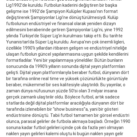
Lig1992’de kuruldu. Futbolun kaderini değiştiren bir başka
gelişme ise 1992’de Şampiyon Kulüpler Kupası’nın format
değiştirerek Şampiyonlar Ligi’ne dönüştürülmesiydi. Kulüp
futbolunun endüstriyel ve finansal olarak yeniden dizayn
edilmesini beraberinde getiren Şampiyonlar Ligi’ni, yine 1992
yılında Türkiye’de Süper Lig’in kurulması takip etti. Bu tarihte
Yunanistan’da Süper Lig kuruldu. Avrupa’nın çok önemli ligleri,
özellikle 1990’lı yıllardan itibaren gelişen ve endüstriyel niteliğe
ulaşan futbolun güncel yapılanmasına uygun şekilde kendilerini
formatladılar. Yeni bir yapılanmaya yöneldiler. Bütün bunların
sonucunda da 1990’lı yılların sonunda dijital yayın platformları
gelişti. Dijital yayın platformlarıyla beraber futbol, dünyanın dört
bir tarafına online real time ve yüksek çözünürlükte görüntüyle
beraber, mükemmel bir ses kalitesiyle ulaştırıldı. Bu yayınlar, o
zaman dünya nüfusunun yüzde 50’si olan 3 milyar insana
gerçek zamanlı ulaştırılır oldu. Böylece futbol, artık sadece
statlarda değil dijital platformlar aracılığıyla dünyanın dört bir
tarafında izlenebilen bir “show business”a, yani bir gösteri
endüstrisine dönüştü. Tabii futbol tamamen bir görsel endüstri
olunca, parasal gelirler de futbola akmaya başladı. Örneğin 1990
sonuna kadar futbol gelirleri içinde çok da fazla yeri olmayan
naklen yayın gelirleri kalemi oluştu ki bugün naklen yayın gelir