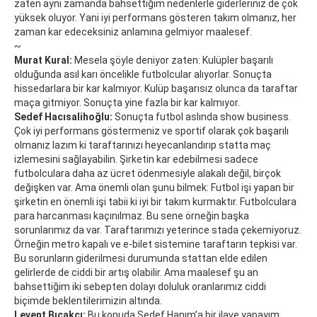
zaten aynı zamanda bahsettiğim nedenlerle giderleriniz de çok
yüksek oluyor. Yani iyi performans gösteren takım olmanız, her
zaman kar edeceksiniz anlamına gelmiyor maalesef.
~
Murat Kural:
Mesela şöyle deniyor zaten: Kulüpler başarılı
olduğunda asıl karı öncelikle futbolcular alıyorlar. Sonuçta
hissedarlara bir kar kalmıyor. Kulüp başarısız olunca da taraftar
maça gitmiyor. Sonuçta yine fazla bir kar kalmıyor.
Sedef Hacısalihoğlu:
Sonuçta futbol aslında show business.
Çok iyi performans göstermeniz ve sportif olarak çok başarılı
olmanız lazım ki taraftarınızı heyecanlandırıp statta maç
izlemesini sağlayabilin. Şirketin kar edebilmesi sadece
futbolculara daha az ücret ödenmesiyle alakalı değil, birçok
değişken var. Ama önemli olan şunu bilmek: Futbol işi yapan bir
şirketin en önemli işi tabii ki iyi bir takım kurmaktır. Futbolculara
para harcanması kaçınılmaz. Bu sene örneğin başka
sorunlarımız da var. Taraftarımızı yeterince stada çekemiyoruz.
Örneğin metro kapalı ve e-bilet sistemine taraftarın tepkisi var.
Bu sorunların giderilmesi durumunda stattan elde edilen
gelirlerde de ciddi bir artış olabilir. Ama maalesef şu an
bahsettiğim iki sebepten dolayı doluluk oranlarımız ciddi
biçimde beklentilerimizin altında.
Levent Bıçakcı:
Bu konuda Sedef Hanım’a bir ilave yapayım.