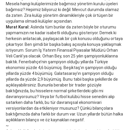
Mesela hangi kulüplerimizde bağımsız yönetim kurulu üyeleri
bağımsız? Hepimiz biliyoruz ki değil. Mevcut durumda olamaz
da zaten. Zira kulüp yönetim dinamikleriyle çok örtüşen bir
uygulama olmadı kulüpler açısından.
Murat Kural:
Aslında tüm bunlar da zaten böyle bir oturumu
yapmamızın ne kadar isabetli olduğunu gösteriyor. Demek ki
herkesin anlatacak, paylaşacak bir çok konusu olduğunu ortaya
çıkartıyor. Ben şimdi bir başka bakış açısıyla konuya yaklaşmak
istiyorum. Sorum İş Yatırım Finansal Piyasalar Müdürü Orhan
Veli Canlı’ya olacak. Orhan Bey, son 25 yılın şampiyonluklarına
baktık. Fenerbahçe’nin şampiyon olduğu yıllarda Türkiye
ekonomisi yüzde 4,6 büyümüş. Beşiktaş’ın şampiyon olduğu
yıllarda yüzde 4 büyümüş. Galatasaray’ın şampiyon olduğu
yıllarda da yüzde 2,9 büyümüş. Bunu tabii başka şekillerde de
açıklayabilirsiniz. Bununla beraber bir trader gözüyle
baktığınızda, bu hisselere normal şirketlerdeki gibi mi
davranıyorsunuz? Veya bir futbol kulübü hisse senedini alıp
satarken daha farklı, bu tür davranışsal ekonomivari
versiyonlardan da etkileniyor musunuz? Çünkü bilançolara
baktığımızda daha farklı bir durum var. Uzun yıllardır bütün halka
açıklıkların bilanço ve öz kaynakları negatif.
~