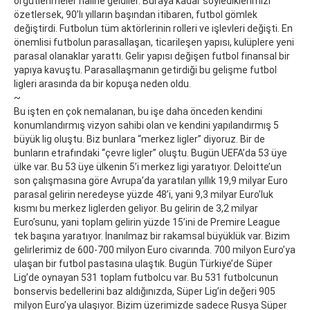
örgütlenmeler haline geldiler. Buraya kadar söylediklerimizi
özetlersek, 90’lı yılların başından itibaren, futbol gömlek
değiştirdi. Futbolun tüm aktörlerinin rolleri ve işlevleri değişti. En
önemlisi futbolun parasallaşan, ticarileşen yapısı, kulüplere yeni
parasal olanaklar yarattı. Gelir yapısı değişen futbol finansal bir
yapıya kavuştu. Parasallaşmanın getirdiği bu gelişme futbol
ligleri arasında da bir kopuşa neden oldu.
~
Bu işten en çok nemalanan, bu işe daha önceden kendini
konumlandırmış vizyon sahibi olan ve kendini yapılandırmış 5
büyük lig oluştu. Biz bunlara “merkez ligler” diyoruz. Bir de
bunların etrafındaki “çevre ligler” oluştu. Bugün UEFA’da 53 üye
ülke var. Bu 53 üye ülkenin 5’i merkez ligi yaratıyor. Deloitte’un
son çalışmasına göre Avrupa’da yaratılan yıllık 19,9 milyar Euro
parasal gelirin neredeyse yüzde 48’i, yani 9,3 milyar Euro’luk
kısmı bu merkez liglerden geliyor. Bu gelirin de 3,2 milyar
Euro’sunu, yani toplam gelirin yüzde 15’ini de Premire League
tek başına yaratıyor. İnanılmaz bir rakamsal büyüklük var. Bizim
gelirlerimiz de 600-700 milyon Euro civarında. 700 milyon Euro’ya
ulaşan bir futbol pastasına ulaştık. Bugün Türkiye’de Süper
Lig’de oynayan 531 toplam futbolcu var. Bu 531 futbolcunun
bonservis bedellerini baz aldığınızda, Süper Lig’in değeri 905
milyon Euro’ya ulaşıyor. Bizim üzerimizde sadece Rusya Süper