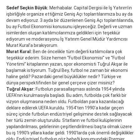
Sedef Seçkin Büyük:
Merhabalar. Capital Dergisi ile İş Yatırım’ın
işbirliğiyle organize ettiğimiz Geniş Açı toplantılarımıza bu ay da
devam ediyoruz. 3 ayda bir düzenlenen Geniş Açı toplantılarında,
bu ay Futbol Ekonomisi konusunu işleyeceğiz. Değerli ve uzman
isimlerden oluşan katılımcılarımıza geldikleri için teşekkür
ediyorum ve moderasyonu İş Yatırım Genel Müdür Yardımcısı
Murat Kural’a bırakıyorum.
Murat Kural:
Ben de öncelikle tüm değerli katılımcılara çok
teşekkür ederim. Söze hemen “Futbol Ekonomisi” ve “Futbol
Yönetimi” kitaplarının yazarı, spor ekonomisti Tuğrul Akşar ile
başlamak istiyorum. Tuğrul Bey, futbol ne zaman bir ekonomi
haline geldi? Pazardaki genel büyüklükler nedir? Türkiye ve
dünya perspektifinden bir genel çerçeve çizer misiniz?
Tuğrul Akşar:
Futbolun parasallaşması aslında 1954 yılında
UEFA’nın kurulmasıyla başladı. Bu adım, futbolda çok farklı bir
vizyon oluşmasına neden oldu. Futboldan para kazanılacağı
deklare edilerek UEFA kuruldu. 1954’ten 1990’a kadar geçen
süreç içinde futbolun endüstriyel gelişimine destek sağlayacak
her türlü zemin oluşturuldu. Statların ve futbol kulüplerinin
yapılandırılması, gelirlerinin çeşitlendirilmesi başta olmak üzere
bu iş 1990’lı yıllara kadar geldi. 1990’larda çok önemli değişiklikler
oldu. Endüstriyel futbolun göz bebeği konumundaki Premier