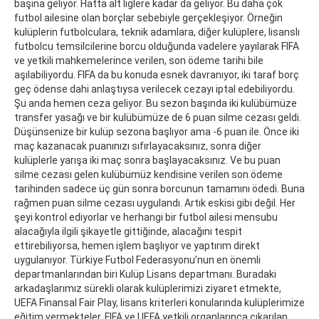
başına geliyor. Hatta alt liglere kadar da geliyor. Bu daha çok
futbol ailesine olan borçlar sebebiyle gerçekleşiyor. Örneğin
kulüplerin futbolculara, teknik adamlara, diğer kulüplere, lisanslı
futbolcu temsilcilerine borcu olduğunda vadelere yayılarak FIFA
ve yetkili mahkemelerince verilen, son ödeme tarihi bile
aşılabiliyordu. FIFA da bu konuda esnek davranıyor, iki taraf borç
geç ödense dahi anlaştıysa verilecek cezayı iptal edebiliyordu.
Şu anda hemen ceza geliyor. Bu sezon başında iki kulübümüze
transfer yasağı ve bir kulübümüze de 6 puan silme cezası geldi.
Düşünsenize bir kulüp sezona başlıyor ama -6 puan ile. Önce iki
maç kazanacak puanınızı sıfırlayacaksınız, sonra diğer
kulüplerle yarışa iki maç sonra başlayacaksınız. Ve bu puan
silme cezası gelen kulübümüz kendisine verilen son ödeme
tarihinden sadece üç gün sonra borcunun tamamını ödedi. Buna
rağmen puan silme cezası uygulandı. Artık eskisi gibi değil. Her
şeyi kontrol ediyorlar ve herhangi bir futbol ailesi mensubu
alacağıyla ilgili şikayetle gittiğinde, alacağını tespit
ettirebiliyorsa, hemen işlem başlıyor ve yaptırım direkt
uygulanıyor. Türkiye Futbol Federasyonu’nun en önemli
departmanlarından biri Kulüp Lisans departmanı. Buradaki
arkadaşlarımız sürekli olarak kulüplerimizi ziyaret etmekte,
UEFA Finansal Fair Play, lisans kriterleri konularında kulüplerimize
eğitim vermekteler. FIFA ve UEFA yetkili organlarınca çıkarılan