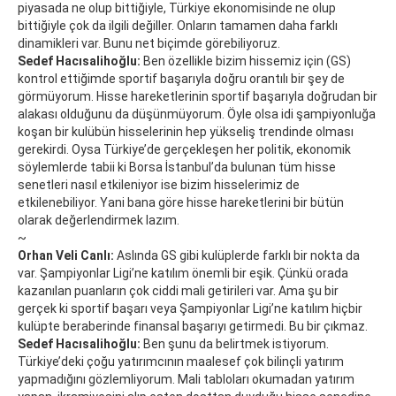
piyasada ne olup bittiğiyle, Türkiye ekonomisinde ne olup
bittiğiyle çok da ilgili değiller. Onların tamamen daha farklı
dinamikleri var. Bunu net biçimde görebiliyoruz.
Sedef Hacısalihoğlu:
Ben özellikle bizim hissemiz için (GS)
kontrol ettiğimde sportif başarıyla doğru orantılı bir şey de
görmüyorum. Hisse hareketlerinin sportif başarıyla doğrudan bir
alakası olduğunu da düşünmüyorum. Öyle olsa idi şampiyonluğa
koşan bir kulübün hisselerinin hep yükseliş trendinde olması
gerekirdi. Oysa Türkiye’de gerçekleşen her politik, ekonomik
söylemlerde tabii ki Borsa İstanbul’da bulunan tüm hisse
senetleri nasıl etkileniyor ise bizim hisselerimiz de
etkilenebiliyor. Yani bana göre hisse hareketlerini bir bütün
olarak değerlendirmek lazım.
~
Orhan Veli Canlı:
Aslında GS gibi kulüplerde farklı bir nokta da
var. Şampiyonlar Ligi’ne katılım önemli bir eşik. Çünkü orada
kazanılan puanların çok ciddi mali getirileri var. Ama şu bir
gerçek ki sportif başarı veya Şampiyonlar Ligi’ne katılım hiçbir
kulüpte beraberinde finansal başarıyı getirmedi. Bu bir çıkmaz.
Sedef Hacısalihoğlu:
Ben şunu da belirtmek istiyorum.
Türkiye’deki çoğu yatırımcının maalesef çok bilinçli yatırım
yapmadığını gözlemliyorum. Mali tabloları okumadan yatırım