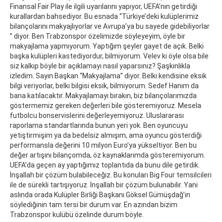
Finansal Fair Play ile ilgili uyarılarını yapıyor, UEFA’nın getirdiği
kurallardan bahsediyor. Bu esnada “Türkiye’deki kulüplerimiz
bilançolarını makyajlıyorlar ve Avrupa’ya bu sayede gidebiliyorlar
” diyor. Ben Trabzonspor özelimizde söyleyeyim, öyle bir
makyajlama yapmıyorum. Yaptığım şeyler gayet de açık. Belki
başka kulüpleri kastediyordur, bilmiyorum. Velev ki öyle olsa bile
siz kalkıp böyle bir açıklamayı nasıl yaparsınız? Şaşkınlıkla
izledim. Sayın Başkan “Makyajlama” diyor. Belki kendisine eksik
bilgi veriyorlar, belki bilgisi eksik, bilmiyorum. Sedef Hanım da
bana katılacaktır. Makyajlamayı bırakın, biz bilançolarımızda
göstermemiz gereken değerleri bile gösteremiyoruz. Mesela
futbolcu bonservislerini değerleyemiyoruz. Uluslararası
raporlama standartlarında bunun yeri yok. Ben oyuncuyu
yetiştirmişim ya da bedelsiz almışım, ama oyuncu gösterdiği
performansla değerini 10 milyon Euro’ya yükseltiyor. Ben bu
değer artışını bilançomda, öz kaynaklarımda gösteremiyorum.
UEFA’da geçen ay yaptığımız toplantıda da bunu dile getirdik.
İnşallah bir çözüm bulabileceğiz. Bu konuları Big Four temsilcileri
ile de sürekli tartışıyoruz. İnşallah bir çözüm bulunabilir. Yani
aslında orada Kulüpler Birliği Başkanı Göksel Gümüşdağ’ın
söylediğinin tam tersi bir durum var. En azından bizim
Trabzonspor kulübü özelinde durum böyle.