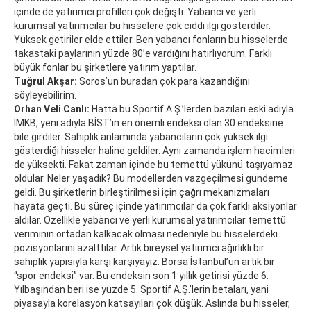
içinde de yatırımcı profilleri çok değişti. Yabancı ve yerli
kurumsal yatırımcılar bu hisselere çok ciddi ilgi gösterdiler.
Yüksek getiriler elde ettiler. Ben yabancı fonların bu hisselerde
takastaki paylarının yüzde 80’e vardığını hatırlıyorum. Farklı
büyük fonlar bu şirketlere yatırım yaptılar.
Tuğrul Akşar:
Soros’un buradan çok para kazandığını
söyleyebilirim.
Orhan Veli Canlı:
Hatta bu Sportif A.Ş.’lerden bazıları eski adıyla
İMKB, yeni adıyla BİST’in en önemli endeksi olan 30 endeksine
bile girdiler. Sahiplik anlamında yabancıların çok yüksek ilgi
gösterdiği hisseler haline geldiler. Aynı zamanda işlem hacimleri
de yüksekti. Fakat zaman içinde bu temettü yükünü taşıyamaz
oldular. Neler yaşadık? Bu modellerden vazgeçilmesi gündeme
geldi. Bu şirketlerin birleştirilmesi için çağrı mekanizmaları
hayata geçti. Bu süreç içinde yatırımcılar da çok farklı aksiyonlar
aldılar. Özellikle yabancı ve yerli kurumsal yatırımcılar temettü
veriminin ortadan kalkacak olması nedeniyle bu hisselerdeki
pozisyonlarını azalttılar. Artık bireysel yatırımcı ağırlıklı bir
sahiplik yapısıyla karşı karşıyayız. Borsa İstanbul’un artık bir
“spor endeksi” var. Bu endeksin son 1 yıllık getirisi yüzde 6.
Yılbaşından beri ise yüzde 5. Sportif A.Ş.’lerin betaları, yani
piyasayla korelasyon katsayıları çok düşük. Aslında bu hisseler,