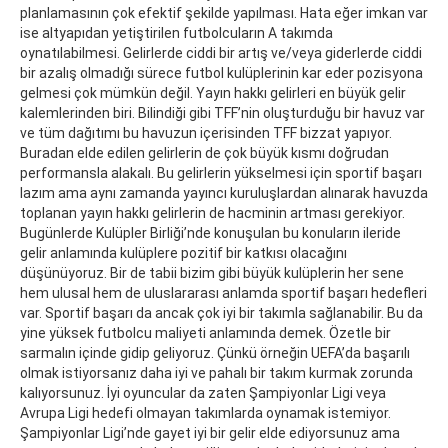
planlamasının çok efektif şekilde yapılması. Hata eğer imkan var
ise altyapıdan yetiştirilen futbolcuların A takımda
oynatılabilmesi. Gelirlerde ciddi bir artış ve/veya giderlerde ciddi
bir azalış olmadığı sürece futbol kulüplerinin kar eder pozisyona
gelmesi çok mümkün değil. Yayın hakkı gelirleri en büyük gelir
kalemlerinden biri. Bilindiği gibi TFF’nin oluşturduğu bir havuz var
ve tüm dağıtımı bu havuzun içerisinden TFF bizzat yapıyor.
Buradan elde edilen gelirlerin de çok büyük kısmı doğrudan
performansla alakalı. Bu gelirlerin yükselmesi için sportif başarı
lazım ama aynı zamanda yayıncı kuruluşlardan alınarak havuzda
toplanan yayın hakkı gelirlerin de hacminin artması gerekiyor.
Bugünlerde Kulüpler Birliği’nde konuşulan bu konuların ileride
gelir anlamında kulüplere pozitif bir katkısı olacağını
düşünüyoruz. Bir de tabii bizim gibi büyük kulüplerin her sene
hem ulusal hem de uluslararası anlamda sportif başarı hedefleri
var. Sportif başarı da ancak çok iyi bir takımla sağlanabilir. Bu da
yine yüksek futbolcu maliyeti anlamında demek. Özetle bir
sarmalın içinde gidip geliyoruz. Çünkü örneğin UEFA’da başarılı
olmak istiyorsanız daha iyi ve pahalı bir takım kurmak zorunda
kalıyorsunuz. İyi oyuncular da zaten Şampiyonlar Ligi veya
Avrupa Ligi hedefi olmayan takımlarda oynamak istemiyor.
Şampiyonlar Ligi’nde gayet iyi bir gelir elde ediyorsunuz ama