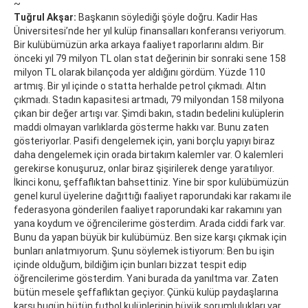
~
Tuğrul Akşar:
Başkanın söylediği şöyle doğru. Kadir Has
Üniversitesi’nde her yıl kulüp finansalları konferansı veriyorum.
Bir kulübümüzün arka arkaya faaliyet raporlarını aldım. Bir
önceki yıl 79 milyon TL olan stat değerinin bir sonraki sene 158
milyon TL olarak bilançoda yer aldığını gördüm. Yüzde 110
artmış. Bir yıl içinde o statta herhalde petrol çıkmadı. Altın
çıkmadı. Stadın kapasitesi artmadı, 79 milyondan 158 milyona
çıkan bir değer artışı var. Şimdi bakın, stadın bedelini kulüplerin
maddi olmayan varlıklarda gösterme hakkı var. Bunu zaten
gösteriyorlar. Pasifi dengelemek için, yani borçlu yapıyı biraz
daha dengelemek için orada birtakım kalemler var. O kalemleri
gerekirse konuşuruz, onlar biraz şişirilerek denge yaratılıyor.
İkinci konu, şeffaflıktan bahsettiniz. Yine bir spor kulübümüzün
genel kurul üyelerine dağıttığı faaliyet raporundaki kar rakamı ile
federasyona gönderilen faaliyet raporundaki kar rakamını yan
yana koydum ve öğrencilerime gösterdim. Arada ciddi fark var.
Bunu da yapan büyük bir kulübümüz. Ben size karşı çıkmak için
bunları anlatmıyorum. Şunu söylemek istiyorum: Ben bu işin
içinde olduğum, bildiğim için bunları bizzat tespit edip
öğrencilerime gösterdim. Yani burada da yanıltma var. Zaten
bütün mesele şeffaflıktan geçiyor. Çünkü kulüp paydaşlarına
karşı bugün bütün futbol kulüplerinin büyük sorumlulukları var.