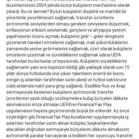
düzenlemesini 2004 yılında bütün kulüplerin menfaatine olarak
çıkardı. Bu ne demek? Bütün kulüplerin disiplinli ve mantıklı bir
yönetimle yönetilmesini sağlamak, transfer ücretlerini
astronomik seviyelerden olması gereken seviyelere düşürmek,
enflasyonun etkisini sınırlamak, gençlere ve altyapıya yatırım
yapılmasının önünü açmak, kulüplerin gelir – gider dengesini
gözeterek hareket etmelerini sağlamak, mali yükümlülüklerini
zamanında yerine getirmelerini sağlamak, özet olarak kulüplerin
ömürlerini uzatmak ve sürekliliklerini sağlamak adına UEFA
tarafından bu kıstaslar ortaya kondu. Kulüplerin sürekliliklerini
sağlamanın yanı sıra hepinizin bildiği gibi yaklaşık olarak son 15
yıldır dünya futbolunda öne çıkan takımların önemli bir kısmı,
zengin iş adamları tarafından satın alındı ve futbol sektörüne
ciddi anlamda nakit para girişi sağlandı. Özellikle Rus ve Arap
sermayesiyle beslenen kulüplerin astronomik transfer
ücretlerinin yazılı olduğu sözleşmelere kulüp bütçeleri dikkate
alınmaksızın imza atmaları UEFA’nın Finansal Fair Play
uygulamasını hayata geçirmesinde büyük bir etkendir. Az önce
söylediğim gibi Finansal Fair Play kurallarının uygulanmasıyla iş
adamları tarafından satın alınan kulüpler, başkanlarından
alacakları doğrudan sermayeyle bütçelerini dikkate almaksızın
astronomik paralar harcayarak istedikleri her oyuncuyu transfer