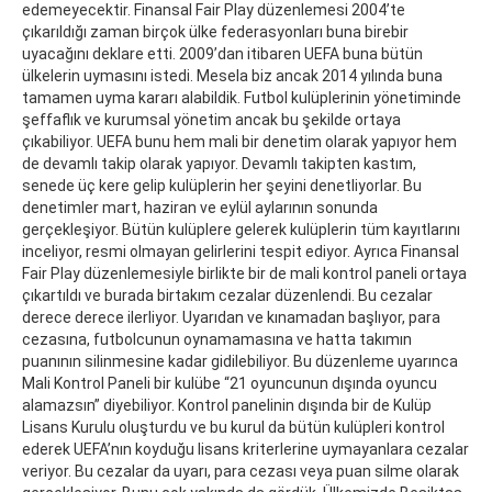
edemeyecektir. Finansal Fair Play düzenlemesi 2004’te
çıkarıldığı zaman birçok ülke federasyonları buna birebir
uyacağını deklare etti. 2009’dan itibaren UEFA buna bütün
ülkelerin uymasını istedi. Mesela biz ancak 2014 yılında buna
tamamen uyma kararı alabildik. Futbol kulüplerinin yönetiminde
şeffaflık ve kurumsal yönetim ancak bu şekilde ortaya
çıkabiliyor. UEFA bunu hem mali bir denetim olarak yapıyor hem
de devamlı takip olarak yapıyor. Devamlı takipten kastım,
senede üç kere gelip kulüplerin her şeyini denetliyorlar. Bu
denetimler mart, haziran ve eylül aylarının sonunda
gerçekleşiyor. Bütün kulüplere gelerek kulüplerin tüm kayıtlarını
inceliyor, resmi olmayan gelirlerini tespit ediyor. Ayrıca Finansal
Fair Play düzenlemesiyle birlikte bir de mali kontrol paneli ortaya
çıkartıldı ve burada birtakım cezalar düzenlendi. Bu cezalar
derece derece ilerliyor. Uyarıdan ve kınamadan başlıyor, para
cezasına, futbolcunun oynamamasına ve hatta takımın
puanının silinmesine kadar gidilebiliyor. Bu düzenleme uyarınca
Mali Kontrol Paneli bir kulübe “21 oyuncunun dışında oyuncu
alamazsın” diyebiliyor. Kontrol panelinin dışında bir de Kulüp
Lisans Kurulu oluşturdu ve bu kurul da bütün kulüpleri kontrol
ederek UEFA’nın koyduğu lisans kriterlerine uymayanlara cezalar
veriyor. Bu cezalar da uyarı, para cezası veya puan silme olarak