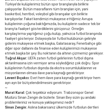
Türkiye’de kulüplerimiz bütün spor branşlarıyla birlikte
çalışıyorlar. Bütün masraflarını tüm branşları için, yani
basketbol, hentbol, voleybol gibi branşalar için birlikte
karşılıyorlar. Fakat kendimizi mukayese ettiğimiz Avrupa
kulüplerinin çoğuna baktığımızda, bu kulüplerin sadece tek bir
branşta faaliyet gösterdiklerini görüyoruz. Örneğin
karşılaştırma yaptığımız çoğu kulüp, yalnızca futbol branşında
faaliyet gösteriyor. Dolayısıyla bir futbol kulübünün geliriyle
giderini mukayese etmek başka, Galatasaray, Fenerbahçe gibi
diğer spor dallarını da finanse eden kulüplerimizi mukayese
etmek başka bir şey. Bu noktanın da altının çizmemiz gerekiyor.
Tuğrul Akşar:
UEFA zaten futbol gelirlerinin futbol dışına
aktarılmasına izin vermiyor ama söylediğiniz çok doğru. Spor
kulüplerinin futbolun dışında da ekstra sorumluluklarının ve
misyonlarının olması ilave para kaynağı gerektiriyor.
Levent Bıçakcı:
Evet hem ilave para kaynağı gerektiriyor hem
ayrı ayrı bir bütçelendirilmesini gerektiriyor.
~
Murat Kural:
Çok teşekkür ediyorum. Trabzonspor Genel
Müdürü Sinan Zengin de bizlerle. Sinan Bey sizin şu andaki
problemleriniz ve konuya yaklaşımınız nedir?
Sinan Zengin:
Aslına bakarsanız ülkemizde futbolun dertleri