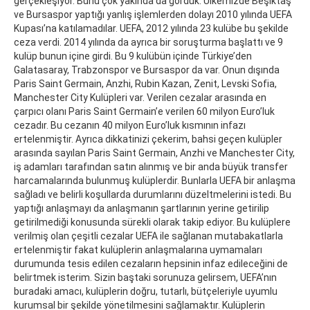
gerçekleşiyor. Bunu çok yakında da gördük. Ülkemizde Beşiktaş
ve Bursaspor yaptığı yanlış işlemlerden dolayı 2010 yılında UEFA
Kupası’na katılamadılar. UEFA, 2012 yılında 23 kulübe bu şekilde
ceza verdi. 2014 yılında da ayrıca bir soruşturma başlattı ve 9
kulüp bunun içine girdi. Bu 9 kulübün içinde Türkiye’den
Galatasaray, Trabzonspor ve Bursaspor da var. Onun dışında
Paris Saint Germain, Anzhi, Rubin Kazan, Zenit, Levski Sofia,
Manchester City Kulüpleri var. Verilen cezalar arasında en
çarpıcı olanı Paris Saint Germain’e verilen 60 milyon Euro’luk
cezadır. Bu cezanın 40 milyon Euro’luk kısmının infazı
ertelenmiştir. Ayrıca dikkatinizi çekerim, bahsi geçen kulüpler
arasında sayılan Paris Saint Germain, Anzhi ve Manchester City,
iş adamları tarafından satın alınmış ve bir anda büyük transfer
harcamalarında bulunmuş kulüplerdir. Bunlarla UEFA bir anlaşma
sağladı ve belirli koşullarda durumlarını düzeltmelerini istedi. Bu
yaptığı anlaşmayı da anlaşmanın şartlarının yerine getirilip
getirilmediği konusunda sürekli olarak takip ediyor. Bu kulüplere
verilmiş olan çeşitli cezalar UEFA ile sağlanan mutabakatlarla
ertelenmiştir fakat kulüplerin anlaşmalarına uymamaları
durumunda tesis edilen cezaların hepsinin infaz edileceğini de
belirtmek isterim. Sizin baştaki sorunuza gelirsem, UEFA’nın
buradaki amacı, kulüplerin doğru, tutarlı, bütçeleriyle uyumlu
kurumsal bir şekilde yönetilmesini sağlamaktır. Kulüplerin