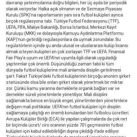
davranıp yatırımcılarına doğru bilgileri, her üç ayda bir periyodik
olarak veriyorlar. Halka açık olmanın ve de Sermaye Piyasası
Kurulu (SPK)’na raporlamanın yanı sıra futbol kulüpleri ayrıca
birçok regülasyona tabi. Türkiye Futbol Federasyonu (TFF),
UEFA, FIFA, Maliye Bakanlığı, Borsa İstanbul, Merkezi Kayıt
Kuruluşu (MKK) ve dolayısıyla Kamuyu Aydınlatma Platformu
(KAP)’nun getirdiği regülasyonlara da uymak zorundalar. Bu
regülatörlerin içinde şu anda ulusal ve uluslararası kulüp lisansı
almak isteyen kulüpleri en çok zorlayan TFF ve UEFA. Finansal
Fair Play’e uyum ve UEFA’nın uyumla ilgili olarak uyguladığı
yaptırımlar çok önemli. Düşünüldüğü zaman tabii ki tüm
dünyada futbol kulüplerine mali anlamda disiplin getirilmesi
şart. Fakat Türkiye’deki futbol kulüplerinin birçoğu anonim şirket
statüsünde olsa bile onları şirket olarak yönetmek bir miktar
zor. Çünkü kamu yararına derneklerle organik bağları var ve
dernekler süreli yönetimlerle yönetiliyor. Mali disiplini
sağlamakta bence en büyük engel, yönetimlerden yönetimlere
değişen mali politikalar. UEFA’nın futbol kulüpleri için disiplin
sağlamaya çalıştığı en önemli konulardan biri futbolcu ücretleri.
Avrupa Kulüpler Birliği (ECA) ile yapılan çalışmalarda da çok net
bir biçimde ücret/ ciro oranının yüzde 70’i geçmesinin futbol
kulüpleri için kabul edilebilirliğin dışına çıkıldığı ifade ediliyor.