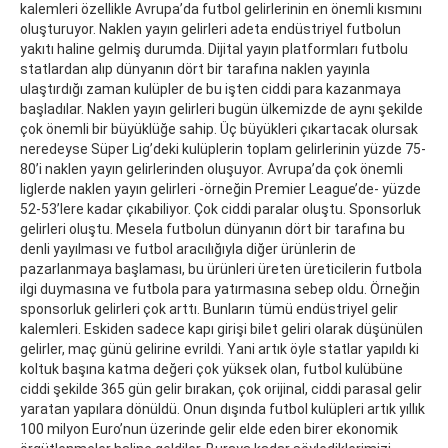
kalemleri özellikle Avrupa’da futbol gelirlerinin en önemli kısmını
oluşturuyor. Naklen yayın gelirleri adeta endüstriyel futbolun
yakıtı haline gelmiş durumda. Dijital yayın platformları futbolu
statlardan alıp dünyanın dört bir tarafına naklen yayınla
ulaştırdığı zaman kulüpler de bu işten ciddi para kazanmaya
başladılar. Naklen yayın gelirleri bugün ülkemizde de aynı şekilde
çok önemli bir büyüklüğe sahip. Üç büyükleri çıkartacak olursak
neredeyse Süper Lig’deki kulüplerin toplam gelirlerinin yüzde 75-
80’i naklen yayın gelirlerinden oluşuyor. Avrupa’da çok önemli
liglerde naklen yayın gelirleri -örneğin Premier League’de- yüzde
52-53’lere kadar çıkabiliyor. Çok ciddi paralar oluştu. Sponsorluk
gelirleri oluştu. Mesela futbolun dünyanın dört bir tarafına bu
denli yayılması ve futbol aracılığıyla diğer ürünlerin de
pazarlanmaya başlaması, bu ürünleri üreten üreticilerin futbola
ilgi duymasına ve futbola para yatırmasına sebep oldu. Örneğin
sponsorluk gelirleri çok arttı. Bunların tümü endüstriyel gelir
kalemleri. Eskiden sadece kapı girişi bilet geliri olarak düşünülen
gelirler, maç günü gelirine evrildi. Yani artık öyle statlar yapıldı ki
koltuk başına katma değeri çok yüksek olan, futbol kulübüne
ciddi şekilde 365 gün gelir bırakan, çok orijinal, ciddi parasal gelir
yaratan yapılara dönüldü. Onun dışında futbol kulüpleri artık yıllık
100 milyon Euro’nun üzerinde gelir elde eden birer ekonomik