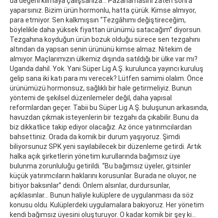
da değerli kılmaya çalışsanıza... Pazarlamasını zaten sonra
yaparsınız. Bizim ürün hormonlu, hatta çürük. Kimse almıyor,
para etmiyor. Sen kalkmışsın “Tezgâhımı değiştireceğim,
böylelikle daha yüksek fiyattan ürünümü satacağım” diyorsun.
Tezgahına koyduğun ürün bozuk olduğu sürece sen tezgahını
altından da yapsan senin ürününü kimse almaz. Nitekim de
almıyor. Maçlarımızın ülkemiz dışında satıldığı bir ülke var mı?
Uganda dahil. Yok. Yani Süper Lig A.Ş. kurulunca yayıncı kuruluş
gelip sana iki katı para mı verecek? Lütfen samimi olalım. Önce
ürünümüzü hormonsuz, sağlıklı bir hale getirmeliyiz. Bunun
yöntemi de şekilsel düzenlemeler değil, daha yapısal
reformlardan geçer. Tabii bu Süper Lig A.Ş. buluşunun arkasında,
havuzdan çıkmak isteyenlerin bir tezgahı da çıkabilir. Bunu da
biz dikkatlice takip ediyor olacağız. Az önce yatırımcılardan
bahsettiniz. Orada da komik bir durum yaşıyoruz. Şimdi
biliyorsunuz SPK yeni sayılabilecek bir düzenleme getirdi. Artık
halka açık şirketlerin yönetim kurullarında bağımsız üye
bulunma zorunluluğu getirildi. “Bu bağımsız üyeler, gitsinler
küçük yatırımcıların haklarını korusunlar. Burada ne oluyor, ne
bitiyor baksınlar” dendi. Önlem alsınlar, durdursunlar,
açıklasınlar... Bunun haliyle kulüplere de uygulanması da söz
konusu oldu. Kulüplerdeki uygulamalara bakıyoruz. Her yönetim
kendi bağımsız üyesini oluşturuyor. O kadar komik bir şey ki…