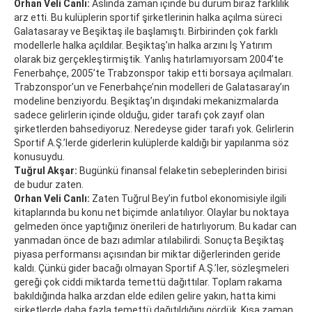
Orhan Veli Canlı:
Aslında zaman içinde bu durum biraz farklılık
arz etti. Bu kulüplerin sportif şirketlerinin halka açılma süreci
Galatasaray ve Beşiktaş ile başlamıştı. Birbirinden çok farklı
modellerle halka açıldılar. Beşiktaş’ın halka arzını İş Yatırım
olarak biz gerçekleştirmiştik. Yanlış hatırlamıyorsam 2004’te
Fenerbahçe, 2005’te Trabzonspor takip etti borsaya açılmaları.
Trabzonspor’un ve Fenerbahçe’nin modelleri de Galatasaray’ın
modeline benziyordu. Beşiktaş’ın dışındaki mekanizmalarda
sadece gelirlerin içinde olduğu, gider tarafı çok zayıf olan
şirketlerden bahsediyoruz. Neredeyse gider tarafı yok. Gelirlerin
Sportif A.Ş.’lerde giderlerin kulüplerde kaldığı bir yapılanma söz
konusuydu.
Tuğrul Akşar:
Bugünkü finansal felaketin sebeplerinden birisi
de budur zaten.
Orhan Veli Canlı:
Zaten Tuğrul Bey’in futbol ekonomisiyle ilgili
kitaplarında bu konu net biçimde anlatılıyor. Olaylar bu noktaya
gelmeden önce yaptığınız önerileri de hatırlıyorum. Bu kadar can
yanmadan önce de bazı adımlar atılabilirdi. Sonuçta Beşiktaş
piyasa performansı açısından bir miktar diğerlerinden geride
kaldı. Çünkü gider bacağı olmayan Sportif A.Ş.’ler, sözleşmeleri
gereği çok ciddi miktarda temettü dağıttılar. Toplam rakama
bakıldığında halka arzdan elde edilen gelire yakın, hatta kimi
şirketlerde daha fazla temettü dağıtıldığını gördük. Kısa zaman