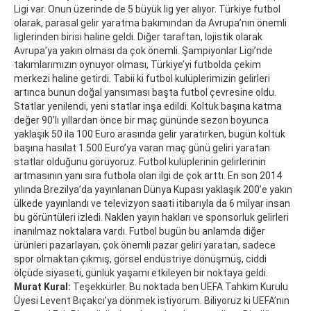
Ligi var. Onun üzerinde de 5 büyük lig yer alıyor. Türkiye futbol
olarak, parasal gelir yaratma bakımından da Avrupa’nın önemli
liglerinden birisi haline geldi. Diğer taraftan, lojistik olarak
Avrupa’ya yakın olması da çok önemli. Şampiyonlar Ligi’nde
takımlarımızın oynuyor olması, Türkiye’yi futbolda çekim
merkezi haline getirdi. Tabii ki futbol kulüplerimizin gelirleri
artınca bunun doğal yansıması başta futbol çevresine oldu.
Statlar yenilendi, yeni statlar inşa edildi. Koltuk başına katma
değer 90’lı yıllardan önce bir maç gününde sezon boyunca
yaklaşık 50 ila 100 Euro arasında gelir yaratırken, bugün koltuk
başına hasılat 1.500 Euro’ya varan maç günü geliri yaratan
statlar olduğunu görüyoruz. Futbol kulüplerinin gelirlerinin
artmasının yanı sıra futbola olan ilgi de çok arttı. En son 2014
yılında Brezilya’da yayınlanan Dünya Kupası yaklaşık 200’e yakın
ülkede yayınlandı ve televizyon saati itibarıyla da 6 milyar insan
bu görüntüleri izledi. Naklen yayın hakları ve sponsorluk gelirleri
inanılmaz noktalara vardı. Futbol bugün bu anlamda diğer
ürünleri pazarlayan, çok önemli pazar geliri yaratan, sadece
spor olmaktan çıkmış, görsel endüstriye dönüşmüş, ciddi
ölçüde siyaseti, günlük yaşamı etkileyen bir noktaya geldi.
Murat Kural:
Teşekkürler. Bu noktada ben UEFA Tahkim Kurulu
Üyesi Levent Bıçakcı’ya dönmek istiyorum. Biliyoruz ki UEFA’nın