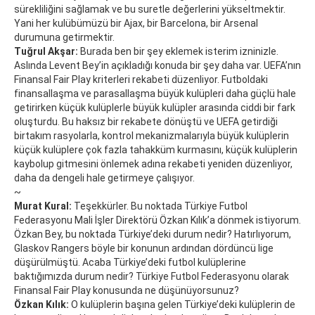
sürekliliğini sağlamak ve bu suretle değerlerini yükseltmektir.
Yani her kulübümüzü bir Ajax, bir Barcelona, bir Arsenal
durumuna getirmektir.
Tuğrul Akşar:
Burada ben bir şey eklemek isterim izninizle.
Aslında Levent Bey’in açıkladığı konuda bir şey daha var. UEFA’nın
Finansal Fair Play kriterleri rekabeti düzenliyor. Futboldaki
finansallaşma ve parasallaşma büyük kulüpleri daha güçlü hale
getirirken küçük kulüplerle büyük kulüpler arasında ciddi bir fark
oluşturdu. Bu haksız bir rekabete dönüştü ve UEFA getirdiği
birtakım rasyolarla, kontrol mekanizmalarıyla büyük kulüplerin
küçük kulüplere çok fazla tahakküm kurmasını, küçük kulüplerin
kaybolup gitmesini önlemek adına rekabeti yeniden düzenliyor,
daha da dengeli hale getirmeye çalışıyor.
~
Murat Kural:
Teşekkürler. Bu noktada Türkiye Futbol
Federasyonu Mali İşler Direktörü Özkan Kılık’a dönmek istiyorum.
Özkan Bey, bu noktada Türkiye’deki durum nedir? Hatırlıyorum,
Glaskov Rangers böyle bir konunun ardından dördüncü lige
düşürülmüştü. Acaba Türkiye’deki futbol kulüplerine
baktığımızda durum nedir? Türkiye Futbol Federasyonu olarak
Finansal Fair Play konusunda ne düşünüyorsunuz?
Özkan Kılık:
O kulüplerin başına gelen Türkiye’deki kulüplerin de