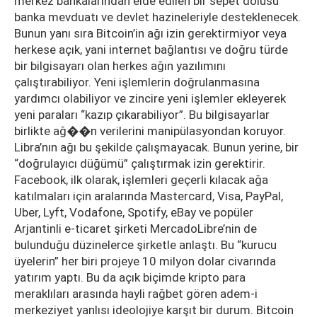
merkez bankalarından elde edilen bir sepet dolusu
banka mevduatı ve devlet hazineleriyle desteklenecek.
Bunun yanı sıra Bitcoin’in ağı izin gerektirmiyor veya
herkese açık, yani internet bağlantısı ve doğru türde
bir bilgisayarı olan herkes ağın yazılımını
çalıştırabiliyor. Yeni işlemlerin doğrulanmasına
yardımcı olabiliyor ve zincire yeni işlemler ekleyerek
yeni paraları “kazıp çıkarabiliyor”. Bu bilgisayarlar
birlikte ağ��n verilerini manipülasyondan koruyor.
Libra’nın ağı bu şekilde çalışmayacak. Bunun yerine, bir
“doğrulayıcı düğümü” çalıştırmak izin gerektirir.
Facebook, ilk olarak, işlemleri geçerli kılacak ağa
katılmaları için aralarında Mastercard, Visa, PayPal,
Uber, Lyft, Vodafone, Spotify, eBay ve popüler
Arjantinli e-ticaret şirketi MercadoLibre’nin de
bulunduğu düzinelerce şirketle anlaştı. Bu “kurucu
üyelerin” her biri projeye 10 milyon dolar civarında
yatırım yaptı. Bu da açık biçimde kripto para
meraklıları arasında hayli rağbet gören adem-i
merkeziyet yanlısı ideolojiye karşıt bir durum. Bitcoin