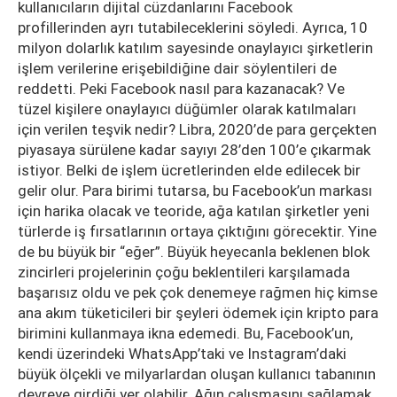
kullanıcıların dijital cüzdanlarını Facebook
profillerinden ayrı tutabileceklerini söyledi. Ayrıca, 10
milyon dolarlık katılım sayesinde onaylayıcı şirketlerin
işlem verilerine erişebildiğine dair söylentileri de
reddetti. Peki Facebook nasıl para kazanacak? Ve
tüzel kişilere onaylayıcı düğümler olarak katılmaları
için verilen teşvik nedir? Libra, 2020’de para gerçekten
piyasaya sürülene kadar sayıyı 28’den 100’e çıkarmak
istiyor. Belki de işlem ücretlerinden elde edilecek bir
gelir olur. Para birimi tutarsa, bu Facebook’un markası
için harika olacak ve teoride, ağa katılan şirketler yeni
türlerde iş fırsatlarının ortaya çıktığını görecektir. Yine
de bu büyük bir “eğer”. Büyük heyecanla beklenen blok
zincirleri projelerinin çoğu beklentileri karşılamada
başarısız oldu ve pek çok denemeye rağmen hiç kimse
ana akım tüketicileri bir şeyleri ödemek için kripto para
birimini kullanmaya ikna edemedi. Bu, Facebook’un,
kendi üzerindeki WhatsApp’taki ve Instagram’daki
büyük ölçekli ve milyarlardan oluşan kullanıcı tabanının
devreye girdiği yer olabilir. Ağın çalışmasını sağlamak