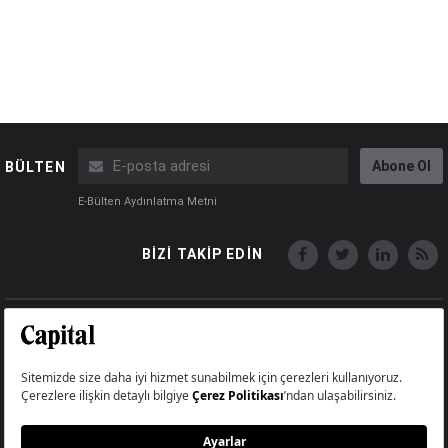
Abone Ol
BÜLTEN
E-Bülten Aydınlatma Metni
BİZİ TAKİP EDİN
Copyright © Capital Online
Big Medya Teknoloji A.Ş.
Üsküdar İstanbul Turkey
Künye
İletişim
Çerez Politikası
Çerezleri Sıfırla
Aydınlatma Metni