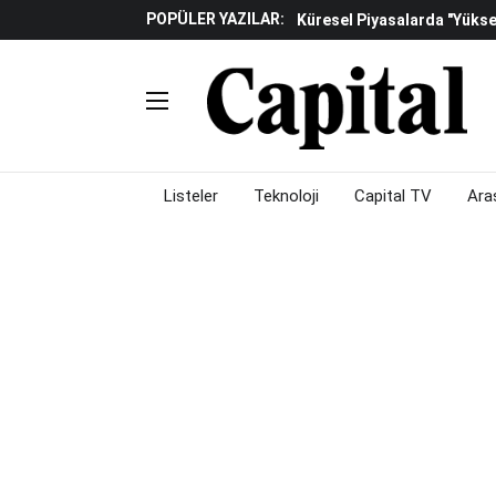
Küresel Piyasalarda "yükse
POPÜLER YAZILAR:
Gölgeliyor
Fed Ve ABD Verileri Emtia P
Çalışma Alanları Konser S
Piyasalarda Gün Ortası: Bo
Listeler
Teknoloji
Capital TV
Ara