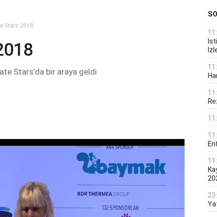
S
te Stars 2018
11
Ist
 2018
Izl
11
te Stars’da bir araya geldi
Ha
11
Rez
11
11
En
11
Ka
20
23
Ya