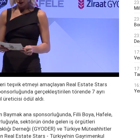
23
Mi
23
Bo
23
De
17
Ver
17
Tar
eri teşvik etmeyi amaçlayan Real Estate Stars
16
ponsorluğunda gerçekleştirilen törende 7 ayrı
Ye
üreticisi ödül aldı.
n Baymak ana sponsorluğunda, Filli Boya, Hafele,
uğuyla, sektörün önde gelen iş örgütleri
aklığı Derneği (GYODER) ve Türkiye Müteahhitler
en Real Estate Stars - Türkiye’nin Gayrimenkul