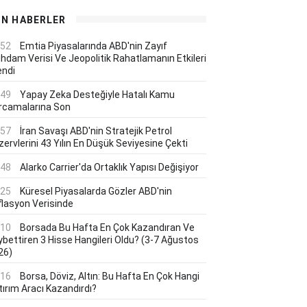
ON HABERLER
:52
Emtia Piyasalarında ABD'nin Zayıf
ihdam Verisi Ve Jeopolitik Rahatlamanın Etkileri
endi
:49
Yapay Zeka Desteğiyle Hatalı Kamu
rcamalarına Son
:57
İran Savaşı ABD'nin Stratejik Petrol
ervlerini 43 Yılın En Düşük Seviyesine Çekti
:48
Alarko Carrier'da Ortaklık Yapısı Değişiyor
:25
Küresel Piyasalarda Gözler ABD'nin
flasyon Verisinde
:10
Borsada Bu Hafta En Çok Kazandıran Ve
ybettiren 3 Hisse Hangileri Oldu? (3-7 Ağustos
26)
:16
Borsa, Döviz, Altın: Bu Hafta En Çok Hangi
tırım Aracı Kazandırdı?