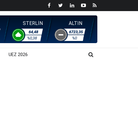
STERLİN
ALTIN
64,48
6723,35
%0,38
%0
UEZ 2026