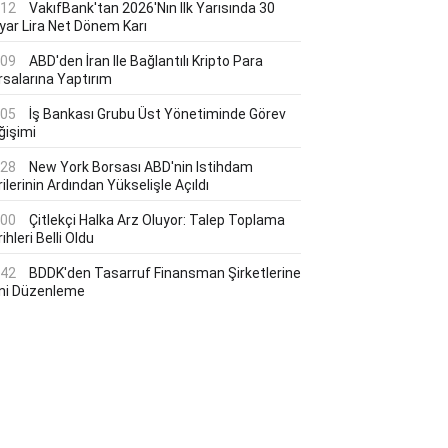
:12
VakıfBank'tan 2026'nın Ilk Yarısında 30
lyar Lira Net Dönem Karı
:09
ABD'den İran Ile Bağlantılı Kripto Para
rsalarına Yaptırım
:05
İş Bankası Grubu Üst Yönetiminde Görev
ğişimi
:28
New York Borsası ABD'nin Istihdam
ilerinin Ardından Yükselişle Açıldı
:00
Çitlekçi Halka Arz Oluyor: Talep Toplama
ihleri Belli Oldu
:42
BDDK'den Tasarruf Finansman Şirketlerine
ni Düzenleme