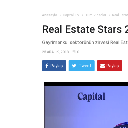
Anasayfa
Capital TV
Tüm Videolar
Real Esta
Real Estate Stars
Gayrimenkul sektörünün zirvesi Real Esta
25 ARALIK, 2018
0
Paylaş
Tweet
Paylaş