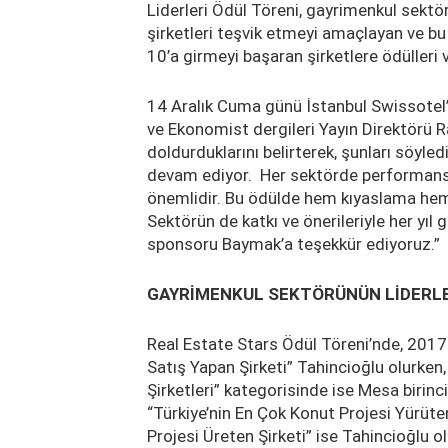
Liderleri Ödül Töreni, gayrimenkul sektör
şirketleri teşvik etmeyi amaçlayan ve bu
10’a girmeyi başaran şirketlere ödülleri v
14 Aralık Cuma günü İstanbul Swissotel’
ve Ekonomist dergileri Yayın Direktörü R
doldurduklarını belirterek, şunları söyledi
devam ediyor. Her sektörde performans t
önemlidir. Bu ödülde hem kıyaslama hem
Sektörün de katkı ve önerileriyle her yı
sponsoru Baymak’a teşekkür ediyoruz.”
GAYRİMENKUL SEKTÖRÜNÜN LİDERLE
Real Estate Stars Ödül Töreni’nde, 2017
Satış Yapan Şirketi” Tahincioğlu olurken
Şirketleri” kategorisinde ise Mesa birinci
“Türkiye’nin En Çok Konut Projesi Yürüten
Projesi Üreten Şirketi” ise Tahincioğlu oldu