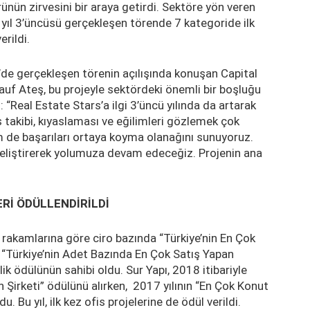
ünün zirvesini bir araya getirdi. Sektöre yön veren
 yıl 3’üncüsü gerçekleşen törende 7 kategoride ilk
erildi.
de gerçekleşen törenin açılışında konuşan Capital
auf Ateş, bu projeyle sektördeki önemli bir boşluğu
: “Real Estate Stars’a ilgi 3’üncü yılında da artarak
akibi, kıyaslaması ve eğilimleri gözlemek çok
 de başarıları ortaya koyma olanağını sunuyoruz.
l geliştirerek yolumuza devam edeceğiz. Projenin ana
Rİ ÖDÜLLENDİRİLDİ
 rakamlarına göre ciro bazında “Türkiye’nin En Çok
, “Türkiye’nin Adet Bazında En Çok Satış Yapan
lik ödülünün sahibi oldu. Sur Yapı, 2018 itibariyle
 Şirketi” ödülünü alırken, 2017 yılının “En Çok Konut
. Bu yıl, ilk kez ofis projelerine de ödül verildi.