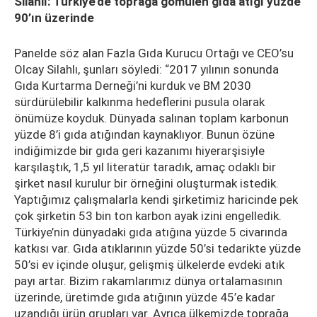
Silahlı: Türkiye’de toprağa gömülen gıda atığı yüzde
90’ın üzerinde
Panelde söz alan Fazla Gıda Kurucu Ortağı ve CEO’su
Olcay Silahlı, şunları söyledi: “2017 yılının sonunda
Gıda Kurtarma Derneği’ni kurduk ve BM 2030
sürdürülebilir kalkınma hedeflerini pusula olarak
önümüze koyduk. Dünyada salınan toplam karbonun
yüzde 8’i gıda atığından kaynaklıyor. Bunun özüne
indiğimizde bir gıda geri kazanımı hiyerarşisiyle
karşılaştık, 1,5 yıl literatür taradık, amaç odaklı bir
şirket nasıl kurulur bir örneğini oluşturmak istedik.
Yaptığımız çalışmalarla kendi şirketimiz haricinde pek
çok şirketin 53 bin ton karbon ayak izini engelledik.
Türkiye’nin dünyadaki gıda atığına yüzde 5 civarında
katkısı var. Gıda atıklarının yüzde 50’si tedarikte yüzde
50’si ev içinde oluşur, gelişmiş ülkelerde evdeki atık
payı artar. Bizim rakamlarımız dünya ortalamasının
üzerinde, üretimde gıda atığının yüzde 45’e kadar
uzandığı ürün grupları var. Ayrıca ülkemizde toprağa