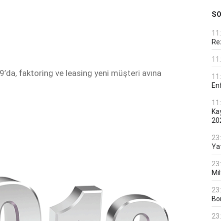
S
11
Rez
11
da, faktoring ve leasing yeni müşteri avına
11
En
11
Ka
20
23
Ya
23
Mi
23
Bo
23