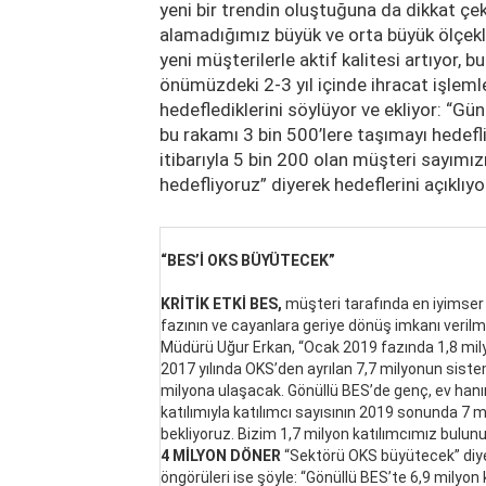
yeni bir trendin oluştuğuna da dikkat ç
alamadığımız büyük ve orta büyük ölçekl
yeni müşterilerle aktif kalitesi artıyor, 
önümüzdeki 2-3 yıl içinde ihracat işlemle
hedeflediklerini söylüyor ve ekliyor: “Gü
bu rakamı 3 bin 500’lere taşımayı hedef
itibarıyla 5 bin 200 olan müşteri sayımız
hedefliyoruz” diyerek hedeflerini açıklıyo
“BES’İ OKS BÜYÜTECEK”
KRİTİK ETKİ BES,
müşteri tarafında en iyimser 
fazının ve cayanlara geriye dönüş imkanı verilm
Müdürü Uğur Erkan, “Ocak 2019 fazında 1,8 milyo
2017 yılında OKS’den ayrılan 7,7 milyonun sist
milyona ulaşacak. Gönüllü BES’de genç, ev hanı
katılımıyla katılımcı sayısının 2019 sonunda 7 
bekliyoruz. Bizim 1,7 milyon katılımcımız bulun
4 MİLYON DÖNER
“Sektörü OKS büyütecek” diye
öngörüleri ise şöyle: “Gönüllü BES’te 6,9 milyon k