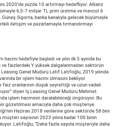
nı 2020’de yüzde 10 artırmayı hedefliyor. Allianz
yümeyle 6,5-7 milyar TL prim üretme ve mevcut 6
. Güneş Sigorta, banka kanalıyla gelecek büyümeyle
tkili iletişim ve pazarlamayla tırmandırmayı
m hacmi hedefiyle başladı ve yılın ilk 5 ayında bu
i ve faizlerdeki Y yüksek dalgalanmadan sektörün
 Leasing Genel Müdürü Latif Latifoğlu, 2019 yılında
varında bir işlem hacmi olmasını bekliyor.
aiz oranlarının düşük seyrettiği ve uzun vadeli
 oluyor” diyen İş Leasing Genel Müdürü Mehmet
ında işlem hacminin daralabileceği öngörüyor. Bu
sinin gözetilmesi amacıyla daha çok müşteriye
liği’nin Haziran 2018 verilerine göre sektörde 58 bini
u müşteri sayısının 2023 yılına kadar 100 binin
guluyor. Latifoğlu, “Daha fazla sayıda müşteriyle daha