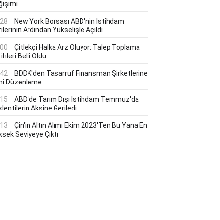
ğişimi
:28
New York Borsası ABD'nin Istihdam
ilerinin Ardından Yükselişle Açıldı
:00
Çitlekçi Halka Arz Oluyor: Talep Toplama
ihleri Belli Oldu
:42
BDDK'den Tasarruf Finansman Şirketlerine
ni Düzenleme
:15
ABD'de Tarım Dışı Istihdam Temmuz'da
lentilerin Aksine Geriledi
:13
Çin'in Altın Alımı Ekim 2023'ten Bu Yana En
ksek Seviyeye Çıktı