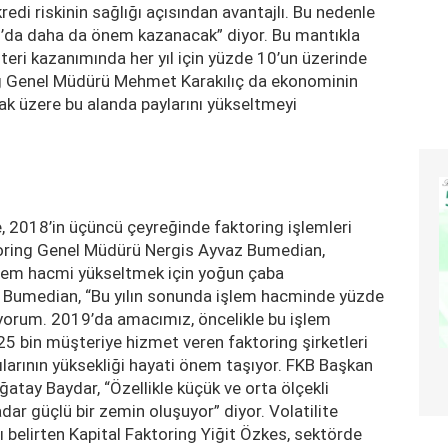
edi riskinin sağlığı açısından avantajlı. Bu nedenle
19’da daha da önem kazanacak” diyor. Bu mantıkla
teri kazanımında her yıl için yüzde 10’un üzerinde
sing Genel Müdürü Mehmet Karakılıç da ekonominin
ak üzere bu alanda paylarını yükseltmeyi
 2018’in üçüncü çeyreğinde faktoring işlemleri
toring Genel Müdürü Nergis Ayvaz Bumedian,
hem hacmi yükseltmek için yoğun çaba
e. Bumedian, “Bu yılın sonunda işlem hacminde yüzde
orum. 2019’da amacımız, öncelikle bu işlem
5 bin müşteriye hizmet veren faktoring şirketleri
yılarının yüksekliği hayati önem taşıyor. FKB Başkan
atay Baydar, “Özellikle küçük ve orta ölçekli
adar güçlü bir zemin oluşuyor” diyor. Volatilite
nı belirten Kapital Faktoring Yiğit Özkes, sektörde