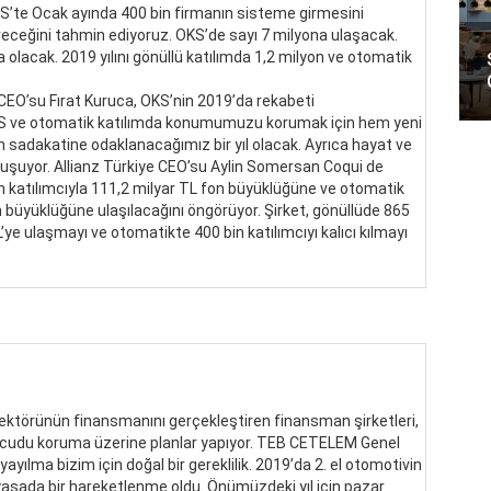
S’te Ocak ayında 400 bin firmanın sisteme girmesini
receğini tahmin ediyoruz. OKS’de sayı 7 milyona ulaşacak.
lacak. 2019 yılını gönüllü katılımda 1,2 milyon ve otomatik
CEO’su Fırat Kuruca, OKS’nin 2019’da rekabeti
BES ve otomatik katılımda konumumuzu korumak için hem yeni
sadakatine odaklanacağımız bir yıl olacak. Ayrıca hayat ve
nuşuyor. Allianz Türkiye CEO’su Aylin Somersan Coqui de
 katılımcıyla 111,2 milyar TL fon büyüklüğüne ve otomatik
 büyüklüğüne ulaşılacağını öngörüyor. Şirket, gönüllüde 865
’ye ulaşmayı ve otomatikte 400 bin katılımcıyı kalıcı kılmayı
sektörünün finansmanını gerçekleştiren finansman şirketleri,
cudu koruma üzerine planlar yapıyor. TEB CETELEM Genel
ılma bizim için doğal bir gereklilik. 2019’da 2. el otomotivin
yasada bir hareketlenme oldu. Önümüzdeki yıl için pazar