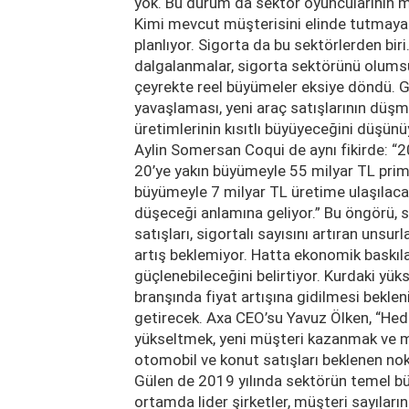
yok. Bu durum da sektör oyuncularının 
Kimi mevcut müşterisini elinde tutmaya 
planlıyor. Sigorta da bu sektörlerden 
dalgalanmalar, sigorta sektörünü olumsuz
çeyrekte reel büyümeler eksiye döndü. Gü
yavaşlaması, yeni araç satışlarının düşm
üretimlerinin kısıtlı büyüyeceğini düşün
Aylin Somersan Coqui de aynı fikirde: “
20’ye yakın büyümeyle 55 milyar TL prim 
büyümeyle 7 milyar TL üretime ulaşılaca
düşeceği anlamına geliyor.” Bu öngörü, sig
satışları, sigortalı sayısını artıran unsu
artış beklemiyor. Hatta ekonomik baskıl
güçlenebileceğini belirtiyor. Kurdaki yükse
branşında fiyat artışına gidilmesi bekl
getirecek. Axa CEO’su Yavuz Ölken, “He
yükseltmek, yeni müşteri kazanmak ve mü
otomobil ve konut satışları beklenen no
Gülen de 2019 yılında sektörün temel büy
ortamda lider şirketler, müşteri sayıları