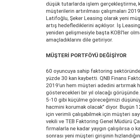
düşük tutarlarda işlem gerçekleştirme, kr
müşterilerin artırılması çalışmaları 20
Latifoğlu, Şeker Leasing olarak yeni müş
artış hedeflediklerini açıklıyor. İş Lea
yeniden gelişmesiyle başta KOBİ’ler olm
amaçladıklarını dile getiriyor.
MÜŞTERİ PORTFÖYÜ DEĞİŞİYOR
60 oyuncuya sahip faktoring sektöründe,
yüzde 30 kan kaybetti. QNB Finans Fak
2019’un hem müşteri adedini artırmak 
gösterecekleri bir yıl olacağı görüşünd
5-10 gibi küçülme göreceğimizi düşünüy
hacmini korumak olacak” diyor. Bugün 12
için verimli çalışabilmek için müşteri sa
vekili ve TEB Faktoring Genel Müdürü Çağ
firmalarla ne kadar yaygın çalışılırsa o k
sonrası yeni müşteri girişinin hızlandığı