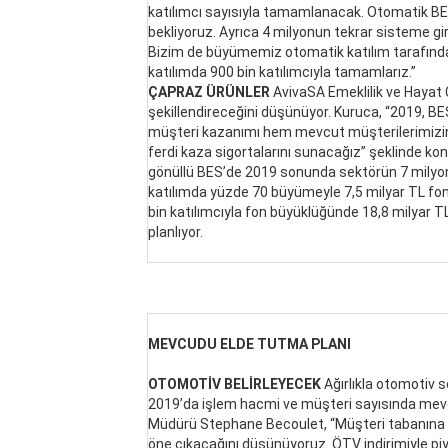
katılımcı sayısıyla tamamlanacak. Otomatik BE
bekliyoruz. Ayrıca 4 milyonun tekrar sisteme gi
Bizim de büyümemiz otomatik katılım tarafında o
katılımda 900 bin katılımcıyla tamamlarız.”
ÇAPRAZ ÜRÜNLER
AvivaSA Emeklilik ve Hayat 
şekillendireceğini düşünüyor. Kuruca, “2019, 
müşteri kazanımı hem mevcut müşterilerimizin 
ferdi kaza sigortalarını sunacağız” şeklinde ko
gönüllü BES’de 2019 sonunda sektörün 7 milyon
katılımda yüzde 70 büyümeyle 7,5 milyar TL fon
bin katılımcıyla fon büyüklüğünde 18,8 milyar TL
planlıyor.
MEVCUDU ELDE TUTMA PLANI
OTOMOTİV BELİRLEYECEK
Ağırlıkla otomotiv 
2019’da işlem hacmi ve müşteri sayısında mev
Müdürü Stephane Becoulet, “Müşteri tabanına yay
öne çıkacağını düşünüyoruz. ÖTV indirimiyle pi