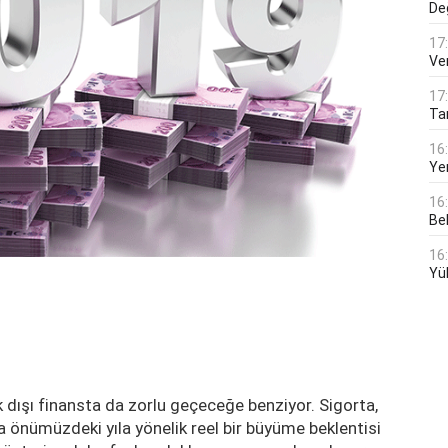
De
17
Ver
17
Tar
16
Ye
16
Bek
16
Yü
 dışı finansta da zorlu geçeceğe benziyor. Sigorta,
da önümüzdeki yıla yönelik reel bir büyüme beklentisi