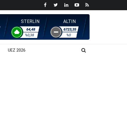
STERLİN
ALTIN
64,48
6723,35
%0,38
%0
UEZ 2026