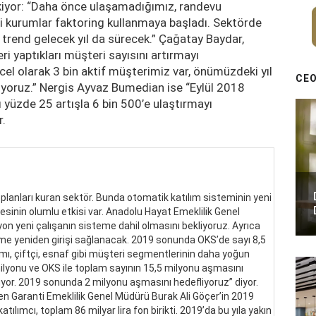
ekiyor: “Daha önce ulaşamadığımız, randevu
i kurumlar faktoring kullanmaya başladı. Sektörde
bu trend gelecek yıl da sürecek.” Çağatay Baydar,
ri yaptıkları müşteri sayısını artırmayı
ncel olarak 3 bin aktif müşterimiz var, önümüzdeki yıl
CEO
liyoruz.” Nergis Ayvaz Bumedian ise “Eylül 2018
ı yüzde 25 artışla 6 bin 500’e ulaştırmayı
r.
planları kuran sektör. Bunda otomatik katılım sisteminin yeni
esinin olumlu etkisi var. Anadolu Hayat Emeklilik Genel
n yeni çalışanın sisteme dahil olmasını bekliyoruz. Ayrıca
eme yeniden girişi sağlanacak. 2019 sonunda OKS’de sayı 8,5
mı, çiftçi, esnaf gibi müşteri segmentlerinin daha yoğun
milyonu ve OKS ile toplam sayının 15,5 milyonu aşmasını
uyor. 2019 sonunda 2 milyonu aşmasını hedefliyoruz” diyor.
n Garanti Emeklilik Genel Müdürü Burak Ali Göçer’in 2019
atılımcı, toplam 86 milyar lira fon birikti. 2019’da bu yıla yakın