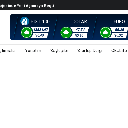
rojesinde Yeni Aşamaya Geçti
k Değerleme" Endişeleri Orta Doğu Iyimserliklerini
BIST 100
DOLAR
EURO
iyasalarında Oynaklığı Artırdı
ahnesine Dönüşüyor
13821,97
47,74
55,25
%0,49
%0,18
%0,32
rsa, Döviz Ve Altında Son Durum Ne? (3 Ağustos 2026)
ştırmalar
Yönetim
Söyleşiler
Startup Dergi
CEOLife