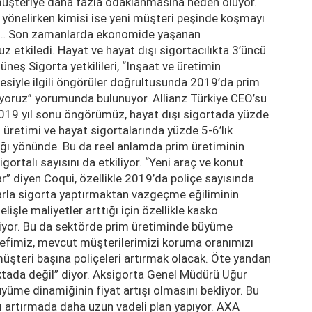
müşteriye daha fazla odaklanmasına neden oluyor.
yönelirken kimisi ise yeni müşteri peşinde koşmayı
biri… Son zamanlarda ekonomide yaşanan
 etkiledi. Hayat ve hayat dışı sigortacılıkta 3’üncü
neş Sigorta yetkilileri, “İnşaat ve üretimin
esiyle ilgili öngörüler doğrultusunda 2019’da prim
üyoruz” yorumunda bulunuyor. Allianz Türkiye CEO’su
2019 yıl sonu öngörümüz, hayat dışı sigortada yüzde
üretimi ve hayat sigortalarında yüzde 5-6’lık
ğı yönünde. Bu da reel anlamda prim üretiminin
ortalı sayısını da etkiliyor. “Yeni araç ve konut
rlar” diyen Coqui, özellikle 2019’da poliçe sayısında
arla sigorta yaptırmaktan vazgeçme eğiliminin
lişle maliyetler arttığı için özellikle kasko
eniyor. Bu da sektörde prim üretiminde büyüme
defimiz, mevcut müşterilerimizi koruma oranımızı
şteri başına poliçeleri artırmak olacak. Öte yandan
ktada değil” diyor. Aksigorta Genel Müdürü Uğur
üme dinamiğinin fiyat artışı olmasını bekliyor. Bu
nı artırmada daha uzun vadeli plan yapıyor. AXA