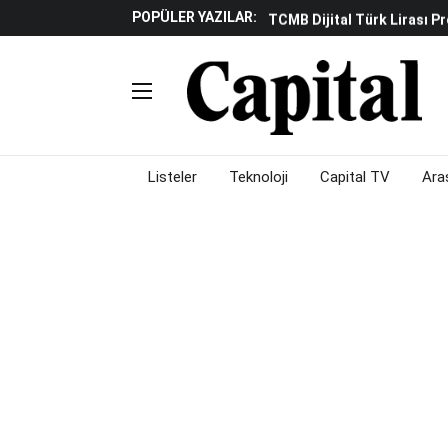
POPÜLER YAZILAR:
TCMB Dijital Türk Lirası P
Küresel Piyasalarda "yükse
Gölgeliyor
Fed Ve ABD Verileri Emtia P
Çalışma Alanları Konser S
Piyasalarda Gün Ortası: Bo
Listeler
Teknoloji
Capital TV
Ara