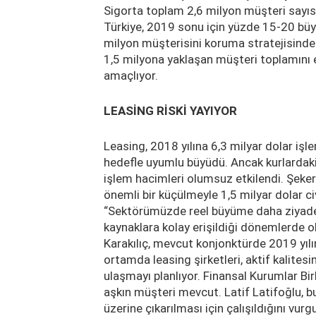
Sigorta toplam 2,6 milyon müşteri sayısı
Türkiye, 2019 sonu için yüzde 15-20 bü
milyon müşterisini koruma stratejisinde
1,5 milyona yaklaşan müşteri toplamını e
amaçlıyor.
LEASİNG RİSKİ YAYIYOR
Leasing, 2018 yılına 6,3 milyar dolar işle
hedefle uyumlu büyüdü. Ancak kurlardak
işlem hacimleri olumsuz etkilendi. Şeker
önemli bir küçülmeyle 1,5 milyar dolar ci
“Sektörümüzde reel büyüme daha ziyade f
kaynaklara kolay erişildiği dönemlerde
Karakılıç, mevcut konjonktürde 2019 yıl
ortamda leasing şirketleri, aktif kalite
ulaşmayı planlıyor. Finansal Kurumlar Bir
aşkın müşteri mevcut. Latif Latifoğlu, b
üzerine çıkarılması için çalışıldığını vur