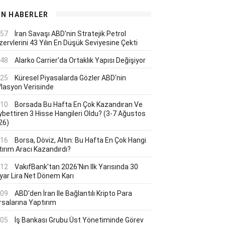
ON HABERLER
:57
İran Savaşı ABD'nin Stratejik Petrol
ervlerini 43 Yılın En Düşük Seviyesine Çekti
:48
Alarko Carrier'da Ortaklık Yapısı Değişiyor
:25
Küresel Piyasalarda Gözler ABD'nin
flasyon Verisinde
:10
Borsada Bu Hafta En Çok Kazandıran Ve
ybettiren 3 Hisse Hangileri Oldu? (3-7 Ağustos
26)
:16
Borsa, Döviz, Altın: Bu Hafta En Çok Hangi
tırım Aracı Kazandırdı?
:12
VakıfBank'tan 2026'nın Ilk Yarısında 30
lyar Lira Net Dönem Karı
:09
ABD'den İran Ile Bağlantılı Kripto Para
rsalarına Yaptırım
:05
İş Bankası Grubu Üst Yönetiminde Görev