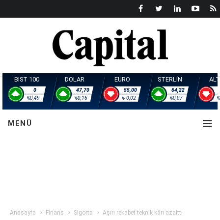
BIST 100
DOLAR
EURO
STERL
0
47,70
55,00
6
%0,49
%0,16
%-0,02
%0
MENÜ
Anasayfa
Finans
Sigorta
Aşırı rekabet teknik kârı azalttı