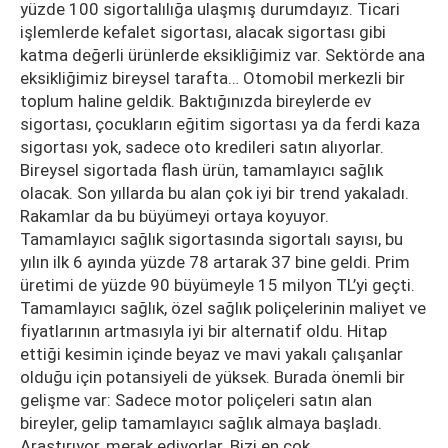
yüzde 100 sigortalılığa ulaşmış durumdayız. Ticari
işlemlerde kefalet sigortası, alacak sigortası gibi
katma değerli ürünlerde eksikliğimiz var. Sektörde ana
eksikliğimiz bireysel tarafta… Otomobil merkezli bir
toplum haline geldik. Baktığınızda bireylerde ev
sigortası, çocukların eğitim sigortası ya da ferdi kaza
sigortası yok, sadece oto kredileri satın alıyorlar.
Bireysel sigortada flash ürün, tamamlayıcı sağlık
olacak. Son yıllarda bu alan çok iyi bir trend yakaladı.
Rakamlar da bu büyümeyi ortaya koyuyor.
Tamamlayıcı sağlık sigortasında sigortalı sayısı, bu
yılın ilk 6 ayında yüzde 78 artarak 37 bine geldi. Prim
üretimi de yüzde 90 büyümeyle 15 milyon TL’yi geçti.
Tamamlayıcı sağlık, özel sağlık poliçelerinin maliyet ve
fiyatlarının artmasıyla iyi bir alternatif oldu. Hitap
ettiği kesimin içinde beyaz ve mavi yakalı çalışanlar
olduğu için potansiyeli de yüksek. Burada önemli bir
gelişme var: Sadece motor poliçeleri satın alan
bireyler, gelip tamamlayıcı sağlık almaya başladı.
Araştırıyor, merak ediyorlar. Bizi en çok