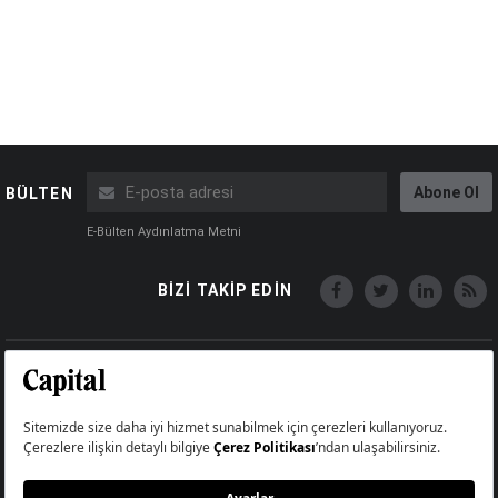
Abone Ol
BÜLTEN
E-Bülten Aydınlatma Metni
BİZİ TAKİP EDİN
Copyright © Capital Online
Big Medya Teknoloji A.Ş.
Üsküdar İstanbul Turkey
Künye
İletişim
Çerez Politikası
Çerezleri Sıfırla
Aydınlatma Metni