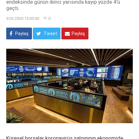
endeksinde günün ikinci yarısında kayıp yüzde 4'ü
geçti.
9.03.2020 15:05:00
0
Paylaş
Tweet
Paylaş
Küresel borsalar koronavirüs salgınının ekonomide