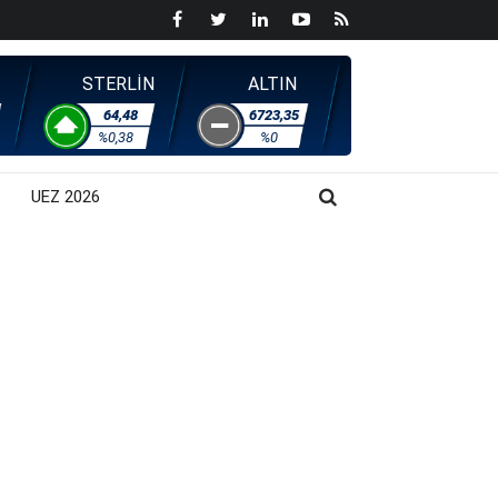
STERLİN
ALTIN
64,48
6723,35
%0,38
%0
UEZ 2026