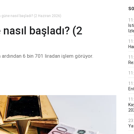
S
n güne nasıl başladı? (2 Haziran 2026)
11
Ist
 nasıl başladı? (2
Izl
11
Ha
 ardından 6 bin 701 liradan işlem görüyor.
11
Rez
11
11
En
11
Ka
20
23
Ya