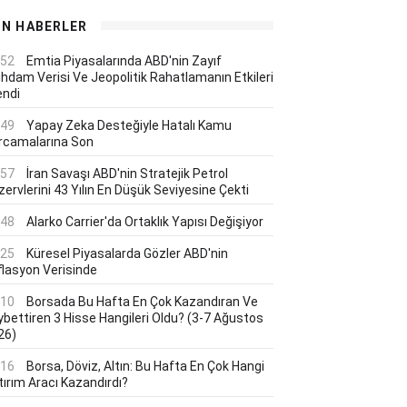
ON HABERLER
:52
Emtia Piyasalarında ABD'nin Zayıf
ihdam Verisi Ve Jeopolitik Rahatlamanın Etkileri
endi
:49
Yapay Zeka Desteğiyle Hatalı Kamu
rcamalarına Son
:57
İran Savaşı ABD'nin Stratejik Petrol
ervlerini 43 Yılın En Düşük Seviyesine Çekti
:48
Alarko Carrier'da Ortaklık Yapısı Değişiyor
:25
Küresel Piyasalarda Gözler ABD'nin
flasyon Verisinde
:10
Borsada Bu Hafta En Çok Kazandıran Ve
ybettiren 3 Hisse Hangileri Oldu? (3-7 Ağustos
26)
:16
Borsa, Döviz, Altın: Bu Hafta En Çok Hangi
tırım Aracı Kazandırdı?