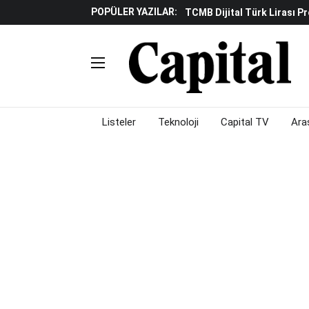
TCMB Dijital Türk Lirası P
POPÜLER YAZILAR:
Küresel Piyasalarda "yükse
Gölgeliyor
Fed Ve ABD Verileri Emtia P
Çalışma Alanları Konser S
Piyasalarda Gün Ortası: Bo
Listeler
Teknoloji
Capital TV
Ara