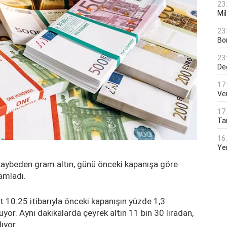
23
Mi
23
Bo
23
De
17
Ver
17
Tar
16
Ye
kaybeden gram altın, günü önceki kapanışa göre
amladı.
t 10.25 itibarıyla önceki kapanışın yüzde 1,3
yor. Aynı dakikalarda çeyrek altın 11 bin 30 liradan,
ıyor.