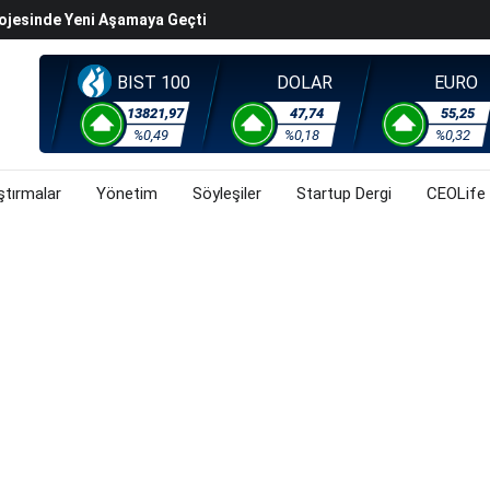
rojesinde Yeni Aşamaya Geçti
k Değerleme" Endişeleri Orta Doğu Iyimserliklerini
BIST 100
DOLAR
EURO
iyasalarında Oynaklığı Artırdı
ahnesine Dönüşüyor
13821,97
47,74
55,25
rsa, Döviz Ve Altında Son Durum Ne? (3 Ağustos 2026)
%0,49
%0,18
%0,32
ştırmalar
Yönetim
Söyleşiler
Startup Dergi
CEOLife