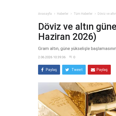
Anasayfa
Haberler
Tüm Haberler
Döviz ve altı
Döviz ve altın güne
Haziran 2026)
Gram altın, güne yükselişle başlamasının
2.06.2026 10:39:36
0
Paylaş
Tweet
Paylaş