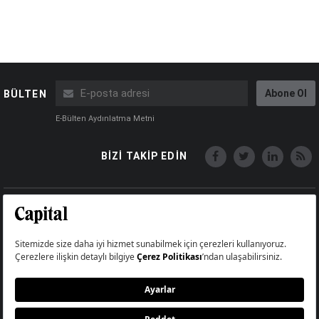
Abone Ol
BÜLTEN
E-Bülten Aydınlatma Metni
BİZİ TAKİP EDİN
Copyright © Capital Online
Big Medya Teknoloji A.Ş.
Üsküdar İstanbul Turkey
Künye
İletişim
Çerez Politikası
Çerezleri Sıfırla
Aydınlatma Metni
Abonelik