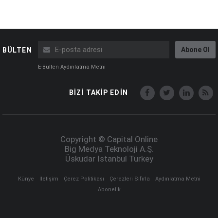
Abone Ol
BÜLTEN
E-Bülten Aydınlatma Metni
BİZİ TAKİP EDİN
Copyright © Capital Online
Big Medya Teknoloji A.Ş.
Üsküdar İstanbul Turkey
Künye
İletişim
Çerez Politikası
Çerezleri Sıfırla
Aydınlatma Metni
Abonelik