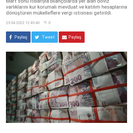
Mart sonu itibarıyla bilançolarda yer alan döviz
varlıklarını kur korumalı mevduat ve katılım hesaplarına
dönüştüren mükelleflere vergi istisnası getirildi.
25.04.2023 12:45:40
0
Paylaş
Tweet
Paylaş