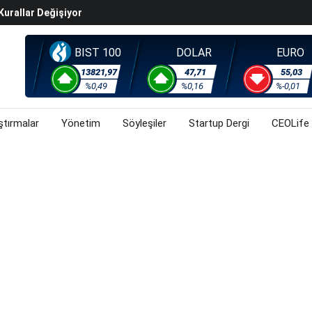
Kurallar Değişiyor
ralma Sürüyor
Başladı? (31 Temmuz 2026)
BIST 100
DOLAR
EURO
i Rallisi Risk Iştahını Artırdı
13821,97
47,71
55,03
orsa, Döviz Ve Altında Son Durum Ne? (31 Temmuz 2026)
%0,49
%0,16
%-0,01
ştırmalar
Yönetim
Söyleşiler
Startup Dergi
CEOLife