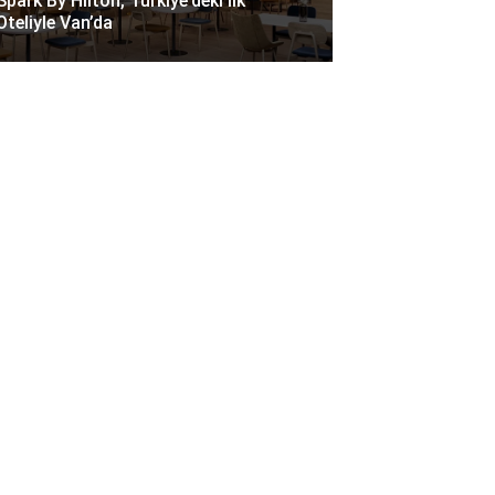
Spark By Hilton, Türkiye’deki Ilk
Oteliyle Van’da