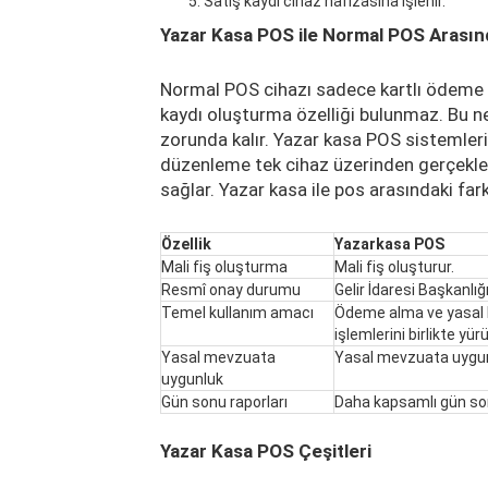
Satış kaydı cihaz hafızasına işlenir.
Yazar Kasa POS ile Normal POS Arasın
Normal POS cihazı sadece kartlı ödeme al
kaydı oluşturma özelliği bulunmaz. Bu n
zorunda kalır. Yazar kasa POS sistemle
düzenleme tek cihaz üzerinden gerçekleşt
sağlar. Yazar kasa ile pos arasındaki fark 
Özellik
Yazarkasa POS
Mali fiş oluşturma
Mali fiş oluşturur.
Resmî onay durumu
Gelir İdaresi Başkanlığı
Temel kullanım amacı
Ödeme alma ve yasal 
işlemlerini birlikte yürü
Yasal mevzuata
Yasal mevzuata uygun 
uygunluk
Gün sonu raporları
Daha kapsamlı gün sonu 
Yazar Kasa POS Çeşitleri