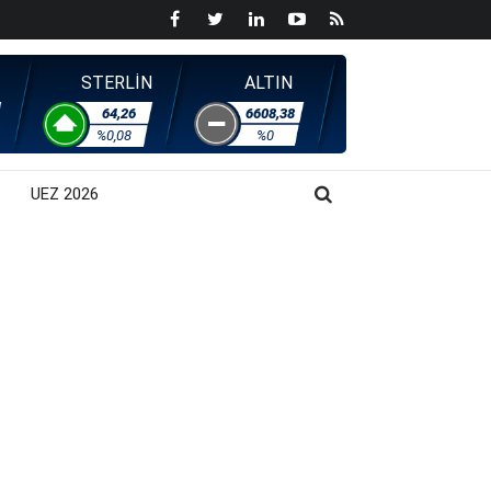
STERLİN
ALTIN
64,26
6608,38
%0,08
%0
UEZ 2026