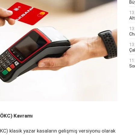
Bü
13
Al
13
Ch
13
Çal
11
Son
N ÖKC) Kavramı
C) klasik yazar kasaların gelişmiş versiyonu olarak