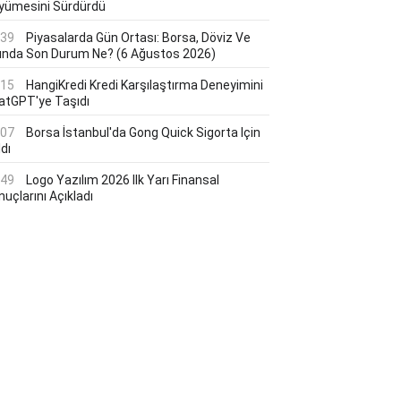
yümesini Sürdürdü
:39
Piyasalarda Gün Ortası: Borsa, Döviz Ve
tında Son Durum Ne? (6 Ağustos 2026)
:15
HangiKredi Kredi Karşılaştırma Deneyimini
atGPT'ye Taşıdı
:07
Borsa İstanbul'da Gong Quick Sigorta Için
dı
:49
Logo Yazılım 2026 Ilk Yarı Finansal
uçlarını Açıkladı