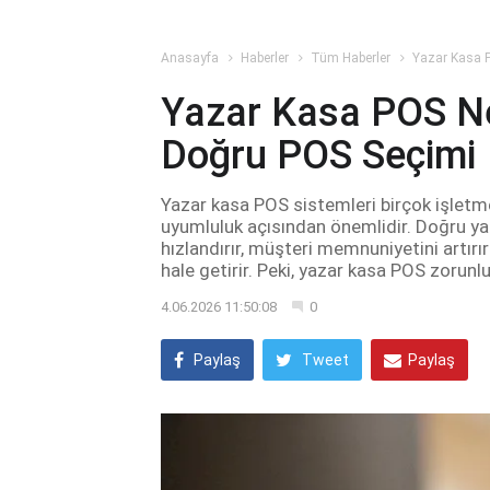
Anasayfa
Haberler
Tüm Haberler
Yazar Kasa P
Yazar Kasa POS Ned
Doğru POS Seçimi
Yazar kasa POS sistemleri birçok işletm
uyumluluk açısından önemlidir. Doğru ya
hızlandırır, müşteri memnuniyetini artırı
hale getirir. Peki, yazar kasa POS zorunl
4.06.2026 11:50:08
0
Paylaş
Tweet
Paylaş