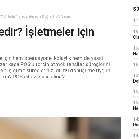
S
OS Nedir? İşletmeler için Doğru POS Seçimi
17
ir? İşletmeler için
16
Ol
16
Haz
e için hem operasyonel kolaylık hem de yasal
zar kasa POS’u tercih etmek tahsilat süreçlerini
16
r ve işletme süreçlerinizi dijital dönüşüme uygun
15
u mu? POS cihazı nasıl alınır?
Do
15
15
Ne
14
Dö
14