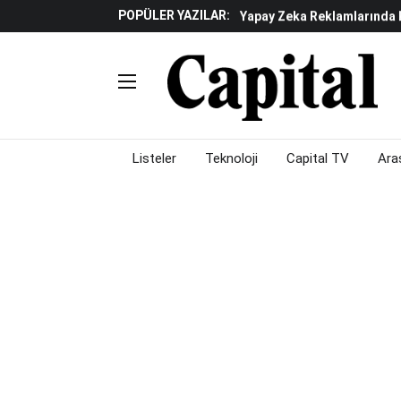
POPÜLER YAZILAR:
Yapay Zeka Reklamlarında 
Beyaz Eşya Sektöründe Da
Döviz Ve Altın Güne Nasıl 
Küresel Piyasalarda Teknoloj
Piyasalarda Gün Ortası: B
Listeler
Teknoloji
Capital TV
Ara