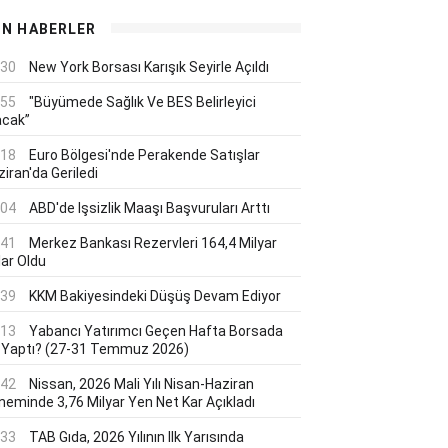
ON HABERLER
:30
New York Borsası Karışık Seyirle Açıldı
:55
"Büyümede Sağlık Ve BES Belirleyici
acak”
:18
Euro Bölgesi'nde Perakende Satışlar
iran'da Geriledi
:04
ABD'de Işsizlik Maaşı Başvuruları Arttı
:41
Merkez Bankası Rezervleri 164,4 Milyar
lar Oldu
:39
KKM Bakiyesindeki Düşüş Devam Ediyor
:13
Yabancı Yatırımcı Geçen Hafta Borsada
 Yaptı? (27-31 Temmuz 2026)
:42
Nissan, 2026 Mali Yılı Nisan-Haziran
neminde 3,76 Milyar Yen Net Kar Açıkladı
:33
TAB Gıda, 2026 Yılının Ilk Yarısında