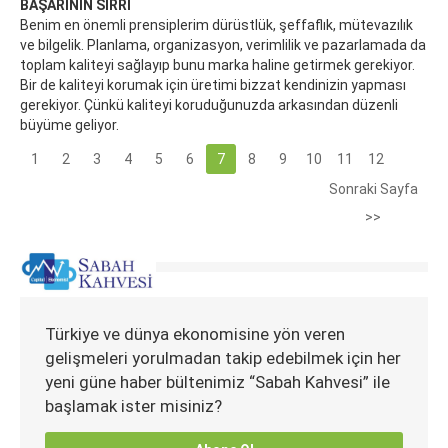
BAŞARININ SIRRI
Benim en önemli prensiplerim dürüstlük, şeffaflık, mütevazılık
ve bilgelik. Planlama, organizasyon, verimlilik ve pazarlamada da
toplam kaliteyi sağlayıp bunu marka haline getirmek gerekiyor.
Bir de kaliteyi korumak için üretimi bizzat kendinizin yapması
gerekiyor. Çünkü kaliteyi koruduğunuzda arkasından düzenli
büyüme geliyor.
1
2
3
4
5
6
7
8
9
10
11
12
Sonraki Sayfa
>>
Türkiye ve dünya ekonomisine yön veren
gelişmeleri yorulmadan takip edebilmek için her
yeni güne haber bültenimiz “Sabah Kahvesi” ile
başlamak ister misiniz?