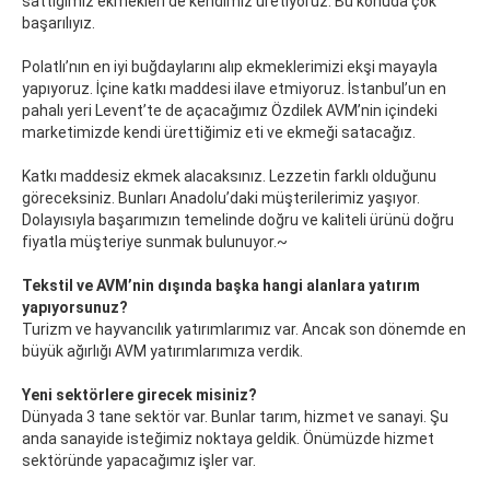
sattığımız ekmekleri de kendimiz üretiyoruz. Bu konuda çok
başarılıyız.
Polatlı’nın en iyi buğdaylarını alıp ekmeklerimizi ekşi mayayla
yapıyoruz. İçine katkı maddesi ilave etmiyoruz. İstanbul’un en
pahalı yeri Levent’te de açacağımız Özdilek AVM’nin içindeki
marketimizde kendi ürettiğimiz eti ve ekmeği satacağız.
Katkı maddesiz ekmek alacaksınız. Lezzetin farklı olduğunu
göreceksiniz. Bunları Anadolu’daki müşterilerimiz yaşıyor.
Dolayısıyla başarımızın temelinde doğru ve kaliteli ürünü doğru
fiyatla müşteriye sunmak bulunuyor.~
Tekstil ve AVM’nin dışında başka hangi alanlara yatırım
yapıyorsunuz?
Turizm ve hayvancılık yatırımlarımız var. Ancak son dönemde en
büyük ağırlığı AVM yatırımlarımıza verdik.
Yeni sektörlere girecek misiniz?
Dünyada 3 tane sektör var. Bunlar tarım, hizmet ve sanayi. Şu
anda sanayide isteğimiz noktaya geldik. Önümüzde hizmet
sektöründe yapacağımız işler var.