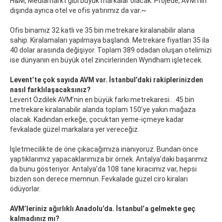
H&M, Mediamarkt gibi büyük markalar olacak. Projede, AVM’nin
dışında ayrıca otel ve ofis yatırımız da var.~
Ofis binamız 32 katlı ve 35 bin metrekare kiralanabilir alana
sahip. Kiralamaları yapılmaya başlandı. Metrekare fiyatları 35 ila
40 dolar arasında değişiyor. Toplam 389 odadan oluşan otelimizi
ise dünyanın en büyük otel zincirlerinden Wyndham işletecek.
Levent’te çok sayıda AVM var. İstanbul’daki rakiplerinizden
nasıl farklılaşacaksınız?
Levent Özdilek AVM’nin en büyük farkı metrekaresi.. .45 bin
metrekare kiralanabilir alanda toplam 150’ye yakın mağaza
olacak. Kadından erkeğe, çocuktan yeme-içmeye kadar
fevkalade güzel markalara yer vereceğiz.
İşletmecilikte de öne çıkacağımıza inanıyoruz. Bundan önce
yaptıklarımız yapacaklarımıza bir örnek. Antalya’daki başarımız
da bunu gösteriyor. Antalya’da 108 tane kiracımız var, hepsi
bizden son derece memnun. Fevkalade güzel ciro kiraları
ödüyorlar.
AVM’leriniz ağırlıklı Anadolu’da. İstanbul’a gelmekte geç
kalmadınız mı?