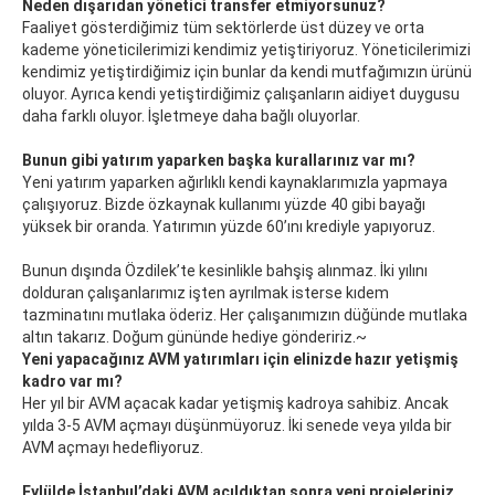
Neden dışarıdan yönetici transfer etmiyorsunuz?
Faaliyet gösterdiğimiz tüm sektörlerde üst düzey ve orta
kademe yöneticilerimizi kendimiz yetiştiriyoruz. Yöneticilerimizi
kendimiz yetiştirdiğimiz için bunlar da kendi mutfağımızın ürünü
oluyor. Ayrıca kendi yetiştirdiğimiz çalışanların aidiyet duygusu
daha farklı oluyor. İşletmeye daha bağlı oluyorlar.
Bunun gibi yatırım yaparken başka kurallarınız var mı?
Yeni yatırım yaparken ağırlıklı kendi kaynaklarımızla yapmaya
çalışıyoruz. Bizde özkaynak kullanımı yüzde 40 gibi bayağı
yüksek bir oranda. Yatırımın yüzde 60’ını krediyle yapıyoruz.
Bunun dışında Özdilek’te kesinlikle bahşiş alınmaz. İki yılını
dolduran çalışanlarımız işten ayrılmak isterse kıdem
tazminatını mutlaka öderiz. Her çalışanımızın düğünde mutlaka
altın takarız. Doğum gününde hediye göndeririz.~
Yeni yapacağınız AVM yatırımları için elinizde hazır yetişmiş
kadro var mı?
Her yıl bir AVM açacak kadar yetişmiş kadroya sahibiz. Ancak
yılda 3-5 AVM açmayı düşünmüyoruz. İki senede veya yılda bir
AVM açmayı hedefliyoruz.
Eylülde İstanbul’daki AVM açıldıktan sonra yeni projeleriniz