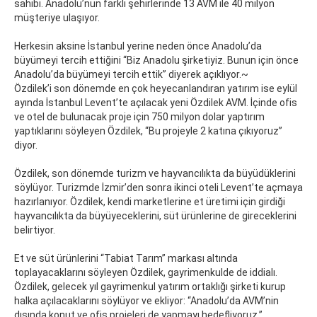
sahibi. Anadolu’nun farklı şehirlerinde 13 AVM ile 40 milyon
müşteriye ulaşıyor.
Herkesin aksine İstanbul yerine neden önce Anadolu’da
büyümeyi tercih ettiğini “Biz Anadolu şirketiyiz. Bunun için önce
Anadolu’da büyümeyi tercih ettik” diyerek açıklıyor.~
Özdilek’i son dönemde en çok heyecanlandıran yatırım ise eylül
ayında İstanbul Levent’te açılacak yeni Özdilek AVM. İçinde ofis
ve otel de bulunacak proje için 750 milyon dolar yaptırım
yaptıklarını söyleyen Özdilek, “Bu projeyle 2 katına çıkıyoruz”
diyor.
Özdilek, son dönemde turizm ve hayvancılıkta da büyüdüklerini
söylüyor. Turizmde İzmir’den sonra ikinci oteli Levent’te açmaya
hazırlanıyor. Özdilek, kendi marketlerine et üretimi için girdiği
hayvancılıkta da büyüyeceklerini, süt ürünlerine de gireceklerini
belirtiyor.
Et ve süt ürünlerini “Tabiat Tarım” markası altında
toplayacaklarını söyleyen Özdilek, gayrimenkulde de iddialı.
Özdilek, gelecek yıl gayrimenkul yatırım ortaklığı şirketi kurup
halka açılacaklarını söylüyor ve ekliyor: “Anadolu’da AVM’nin
dışında konut ve ofis projeleri de yapmayı hedefliyoruz.”