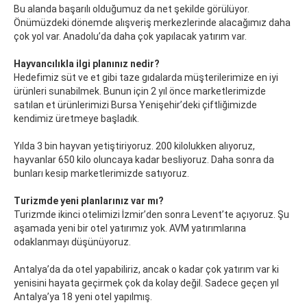
Bu alanda başarılı olduğumuz da net şekilde görülüyor.
Önümüzdeki dönemde alışveriş merkezlerinde alacağımız daha
çok yol var. Anadolu’da daha çok yapılacak yatırım var.
Hayvancılıkla ilgi planınız nedir?
Hedefimiz süt ve et gibi taze gıdalarda müşterilerimize en iyi
ürünleri sunabilmek. Bunun için 2 yıl önce marketlerimizde
satılan et ürünlerimizi Bursa Yenişehir’deki çiftliğimizde
kendimiz üretmeye başladık.
Yılda 3 bin hayvan yetiştiriyoruz. 200 kilolukken alıyoruz,
hayvanlar 650 kilo oluncaya kadar besliyoruz. Daha sonra da
bunları kesip marketlerimizde satıyoruz.
Turizmde yeni planlarınız var mı?
Turizmde ikinci otelimizi İzmir’den sonra Levent’te açıyoruz. Şu
aşamada yeni bir otel yatırımız yok. AVM yatırımlarına
odaklanmayı düşünüyoruz.
Antalya’da da otel yapabiliriz, ancak o kadar çok yatırım var ki
yenisini hayata geçirmek çok da kolay değil. Sadece geçen yıl
Antalya’ya 18 yeni otel yapılmış.