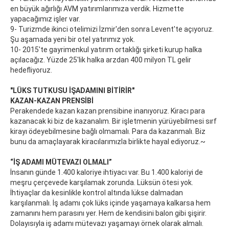
en büyük ağırlığı AVM yatırımlarımıza verdik. Hizmette
yapacağımız işler var.
9- Turizmde ikinci otelimizi İzmir'den sonra Levent'te açıyoruz.
Şu aşamada yeni bir otel yatırımız yok.
10- 2015'te gayrimenkul yatırım ortaklığı şirketi kurup halka
açılacağız. Yüzde 25'lik halka arzdan 400 milyon TL gelir
hedefliyoruz.
"LÜKS TUTKUSU İŞADAMINI BİTİRİR"
KAZAN-KAZAN PRENSİBİ
Perakendede kazan kazan prensibine inanıyoruz. Kiracı para
kazanacak ki biz de kazanalım. Bir işletmenin yürüyebilmesi sırf
kirayı ödeyebilmesine bağlı olmamalı. Para da kazanmalı. Biz
bunu da amaçlayarak kiracılarımızla birlikte hayal ediyoruz.~
“İŞ ADAMI MÜTEVAZI OLMALI”
İnsanın günde 1.400 kaloriye ihtiyacı var. Bu 1.400 kaloriyi de
meşru çerçevede karşılamak zorunda. Lüksün ötesi yok.
İhtiyaçlar da kesinlikle kontrol altında lükse dalmadan
karşılanmalı. İş adamı çok lüks içinde yaşamaya kalkarsa hem
zamanını hem parasını yer. Hem de kendisini balon gibi şişirir.
Dolayısıyla iş adamı mütevazı yaşamayı örnek olarak almalı.