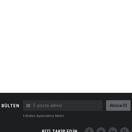
Abone Ol
BÜLTEN
E-Bülten Aydınlatma Metni
BİZİ TAKİP EDİN