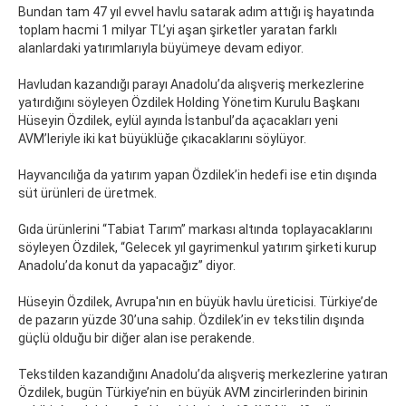
Bundan tam 47 yıl evvel havlu satarak adım attığı iş hayatında
toplam hacmi 1 milyar TL’yi aşan şirketler yaratan farklı
alanlardaki yatırımlarıyla büyümeye devam ediyor.
Havludan kazandığı parayı Anadolu’da alışveriş merkezlerine
yatırdığını söyleyen Özdilek Holding Yönetim Kurulu Başkanı
Hüseyin Özdilek, eylül ayında İstanbul’da açacakları yeni
AVM’leriyle iki kat büyüklüğe çıkacaklarını söylüyor.
Hayvancılığa da yatırım yapan Özdilek’in hedefi ise etin dışında
süt ürünleri de üretmek.
Gıda ürünlerini “Tabiat Tarım” markası altında toplayacaklarını
söyleyen Özdilek, “Gelecek yıl gayrimenkul yatırım şirketi kurup
Anadolu’da konut da yapacağız” diyor.
Hüseyin Özdilek, Avrupa'nın en büyük havlu üreticisi. Türkiye’de
de pazarın yüzde 30’una sahip. Özdilek’in ev tekstilin dışında
güçlü olduğu bir diğer alan ise perakende.
Tekstilden kazandığını Anadolu’da alışveriş merkezlerine yatıran
Özdilek, bugün Türkiye’nin en büyük AVM zincirlerinden birinin