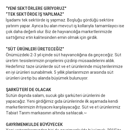
“YENİ SEKTÖRLERE GİRİYORUZ"
“TEK SEKTÖRDE İŞ YAPILMAZ”
İşadamı tek sektörde iş yapmaz. Boşluğu gördüğü sektöre
yatırım yapar. Ayrıca bu alan mevcut iş kollarıyla tamamlayıcı ise
çok daha değerli olur. Biz de hayvancılığa marketlerimizde
sattığımız etin kalitesinden emin olmak için girdik.
“SÜT ÜRÜNLERİ ÜRETECEĞİZ”
Önümüzdeki 2-3 yıl içinde süt hayvancılığına da geçeceğiz. Süt
üretim tesislerimizin projelerini çizdirip müsaadelerini aldık.
Hedefimiz taze ürünlerde süt ve et ürünlerinde müşterilerimize
en iyi ürünleri sunabilmek. 5 yıllık planlarımızın arasında süt
ürünleri üretip bu alanda büyümek bulunuyor.
ŞARKÜTERİ DE OLACAK
Sütün dışında salam, sucuk gibi şarküteri ürünlerini de
yapacağız. Yeni girdiğimiz gıda ürünlerinde ilk aşamada kendi
marketlerimizin ihtiyacını karşılayacağız. Süt ve et ürünlerimiz
Tabiat Tarım markasının altında satılacak.~
GAYRİMENKULDE BÜYÜYECEK