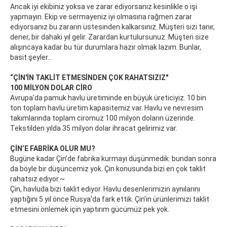
Ancak iyi ekibiniz yoksa ve zarar ediyorsanız kesinlikle o işi
yapmayın. Ekip ve sermayeniz iyi olmasına rağmen zarar
ediyorsanız bu zararın üstesinden kalkarsınız. Müşteri sizi tanır,
dener, bir dahaki yıl gelir. Zarardan kurtulursunuz. Müşteri size
alışıncaya kadar bu tür durumlara hazır olmak lazım. Bunlar,
basit şeyler...
“ÇİN'İN TAKLİT ETMESİNDEN ÇOK RAHATSIZIZ"
100 MİLYON DOLAR CİRO
Avrupa’da pamuk havlu üretiminde en büyük üreticiyiz. 10 bin
ton toplam havlu üretim kapasitemiz var. Havlu ve nevresim
takımlarında toplam ciromuz 100 milyon doların üzerinde.
Tekstilden yılda 35 milyon dolar ihracat gelirimiz var.
ÇİN’E FABRİKA OLUR MU?
Bugüne kadar Çin’de fabrika kurmayı düşünmedik. bundan sonra
da böyle bir düşüncemiz yok. Çin konusunda bizi en çok taklit
rahatsız ediyor.~
Çin, havluda bizi taklit ediyor. Havlu desenlerimizin aynılarını
yaptığını 5 yıl önce Rusya’da fark ettik. Çin’in ürünlerimizi taklit
etmesini önlemek için yaptırım gücümüz pek yok.