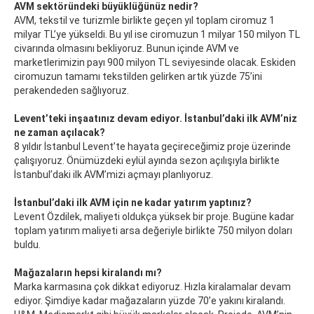
AVM sektöründeki büyüklüğünüz nedir?
AVM, tekstil ve turizmle birlikte geçen yıl toplam ciromuz 1
milyar TL’ye yükseldi. Bu yıl ise ciromuzun 1 milyar 150 milyon TL
civarında olmasını bekliyoruz. Bunun içinde AVM ve
marketlerimizin payı 900 milyon TL seviyesinde olacak. Eskiden
ciromuzun tamamı tekstilden gelirken artık yüzde 75’ini
perakendeden sağlıyoruz.
Levent’teki inşaatınız devam ediyor. İstanbul’daki ilk AVM’niz
ne zaman açılacak?
8 yıldır İstanbul Levent’te hayata geçireceğimiz proje üzerinde
çalışıyoruz. Önümüzdeki eylül ayında sezon açılışıyla birlikte
İstanbul’daki ilk AVM’mizi açmayı planlıyoruz.
İstanbul’daki ilk AVM için ne kadar yatırım yaptınız?
Levent Özdilek, maliyeti oldukça yüksek bir proje. Bugüne kadar
toplam yatırım maliyeti arsa değeriyle birlikte 750 milyon doları
buldu.
Mağazaların hepsi kiralandı mı?
Marka karmasına çok dikkat ediyoruz. Hızla kiralamalar devam
ediyor. Şimdiye kadar mağazaların yüzde 70’e yakını kiralandı.