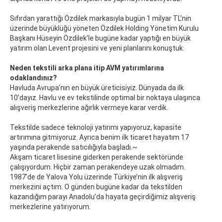
Sıfırdan yarattığı Özdilek markasıyla bugün 1 milyar TL’nin
üzerinde büyüklüğü yöneten Özdilek Holding Yönetim Kurulu
Başkanı Hüseyin Özdilek’le bugüne kadar yaptığı en büyük
yatırım olan Levent projesini ve yeni planlarını konuştuk:
Neden tekstili arka plana itip AVM yatırımlarına
odaklandınız?
Havluda Avrupa’nın en büyük üreticisiyiz. Dünyada da ilk
10’dayız. Havlu ve ev tekstilinde optimal bir noktaya ulaşınca
alışveriş merkezlerine ağırlık vermeye karar verdik.
Tekstilde sadece teknoloji yatırımı yapıyoruz, kapasite
artırımına gitmiyoruz. Ayrıca benim ilk ticaret hayatım 17
yaşında perakende satıcılığıyla başladı.~
Akşam ticaret lisesine giderken perakende sektöründe
çalışıyordum. Hiçbir zaman perakendeye uzak olmadım.
1987’de de Yalova Yolu üzerinde Türkiye’nin ilk alışveriş
merkezini açtım. O günden bugüne kadar da tekstilden
kazandığım parayı Anadolu’da hayata geçirdiğimiz alışveriş
merkezlerine yatırıyorum.