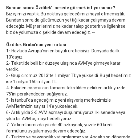
Bundan sonra Özdilek’i nerede görmek istiyorsunuz?
Biz işimizi yaptık. Bu noktaya geleceğimizi hayal etmemiştik.
Bundan sonra da gücümüzün yettiği kadar çalışmaya devam
edeceğiz. Müşterilerimiz ne kadar talep gösterir ve ilgilenirse
biz de yolumuza o şekilde devam edeceğiz. ~
Özdilek Grubu'nun yeni rotası
1-
Havluda Avrupa'nın en büyük üreticisiyiz. Dünyada da ilk
10'dayız.
2- Tekstilde belli bir düzeye ulaşınca AVM'ye girmeye karar
verdik.
3- Grup ciromuz 2013'te 1 milyar TL'ye yükseldi. Bu yıl hedefimiz
ise 1 milyar 150 milyon TL.
4- Eskiden ciromuzun tamamı tekstilden gelirken artık yüzde
75'ini perakendeden sağlıyoruz.
5- İstanbul'da açacağımız yeni alışveriş merkezimizle
AVM'lerimizin sayısı 14'e yükselecek.
6- Artık yılda 3-5 AVM açmayı düşünmüyoruz. İki senede veya
yılda bir AVM açmayı hedefliyoruz.
7- Yatırımlarımızda yüzde 40 özkaynak, yüzde 60 kredi
formülünü uygulamaya devam edeceğiz.
8- Turizm ve hayvancılık yatırımlarımız var. Ancak son dönemde