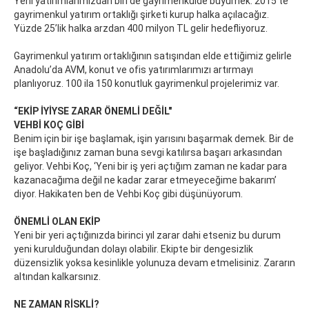
Yeni yatırımlarımızdan biri de gayrimenkulde büyümek. 2015’te
gayrimenkul yatırım ortaklığı şirketi kurup halka açılacağız.
Yüzde 25’lik halka arzdan 400 milyon TL gelir hedefliyoruz.
Gayrimenkul yatırım ortaklığının satışından elde ettiğimiz gelirle
Anadolu’da AVM, konut ve ofis yatırımlarımızı artırmayı
planlıyoruz. 100 ila 150 konutluk gayrimenkul projelerimiz var.
“EKİP İYİYSE ZARAR ÖNEMLİ DEĞİL"
VEHBİ KOÇ GİBİ
Benim için bir işe başlamak, işin yarısını başarmak demek. Bir de
işe başladığınız zaman buna sevgi katılırsa başarı arkasından
geliyor. Vehbi Koç, ‘Yeni bir iş yeri açtığım zaman ne kadar para
kazanacağıma değil ne kadar zarar etmeyeceğime bakarım’
diyor. Hakikaten ben de Vehbi Koç gibi düşünüyorum.
ÖNEMLİ OLAN EKİP
Yeni bir yeri açtığınızda birinci yıl zarar dahi etseniz bu durum
yeni kurulduğundan dolayı olabilir. Ekipte bir dengesizlik
düzensizlik yoksa kesinlikle yolunuza devam etmelisiniz. Zararın
altından kalkarsınız.
NE ZAMAN RİSKLİ?