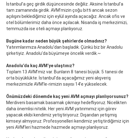
İstanbul’a geç girdik düşüncesinde değiliz. Aksine İstanbul’a
tam zamanında girdik. AVM’mizin çoğu bitti ancak sezon
açılışını beklediğimiz için eylül ayında açacağız. Ancak ofis ve
otel bölümlerimiz daha önce açılacak. Nisanda iş merkezimizi,
temmuzda ise oteli açmayı planlıyoruz.
Bugüne kadar neden büyük şehirlerde olmadınız?
Yatırımlarımıza Anadolu’dan başladık. Çünkü biz bir Anadolu
şirketiyiz. Anadolu’da büyümeye öncelik verdik.~
Anadolu’da kaç AVM’ye ulaştınız?
Toplam 13 AVM’miz var. Bunların 8 tanesi büyük. 5 tanesi de
orta büyüklükte. İstanbul’da açacağımız yeni alışveriş
merkezimizle AVM’le-rimizin sayısı 14’e yükselecek.
Önümüzdeki dönemde kaç yeni AVM açmayı planlıyorsunuz?
Merdiveni basamak basamak çıkmayı hedefliyoruz. Nicelikten
daha önemlisi nitelik. Her yeni AVM yatırımımız için görev
yapacak ekibi kendimiz yetiştiriyoruz. Dışarıdan yetişmiş
kimseyi almıyoruz. Profesyonelleri kendimiz yetiştirdiğimiz için
yeni AVM’leri hazmede hazmede açmayı planlıyoruz.