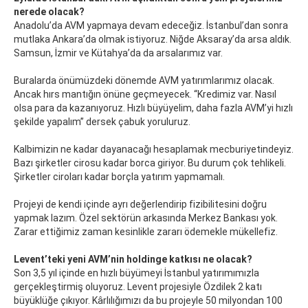
nerede olacak?
Anadolu’da AVM yapmaya devam edeceğiz. İstanbul’dan sonra
mutlaka Ankara’da olmak istiyoruz. Niğde Aksaray’da arsa aldık.
Samsun, İzmir ve Kütahya’da da arsalarımız var.
Buralarda önümüzdeki dönemde AVM yatırımlarımız olacak.
Ancak hırs mantığın önüne geçmeyecek. “Kredimiz var. Nasıl
olsa para da kazanıyoruz. Hızlı büyüyelim, daha fazla AVM’yi hızlı
şekilde yapalım” dersek çabuk yoruluruz.
Kalbimizin ne kadar dayanacağı hesaplamak mecburiyetindeyiz.
Bazı şirketler cirosu kadar borca giriyor. Bu durum çok tehlikeli.
Şirketler ciroları kadar borçla yatırım yapmamalı.
Projeyi de kendi içinde ayrı değerlendirip fizibilitesini doğru
yapmak lazım. Özel sektörün arkasında Merkez Bankası yok.
Zarar ettiğimiz zaman kesinlikle zararı ödemekle mükellefiz.
Levent’teki yeni AVM’nin holdinge katkısı ne olacak?
Son 3,5 yıl içinde en hızlı büyümeyi İstanbul yatırımımızla
gerçekleştirmiş oluyoruz. Levent projesiyle Özdilek 2 katı
büyüklüğe çıkıyor. Kârlılığımızı da bu projeyle 50 milyondan 100