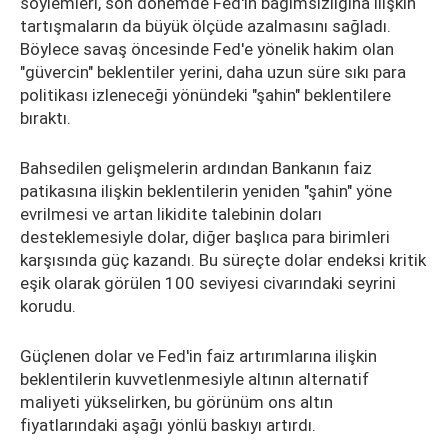
söylemleri, son dönemde Fed'in bağımsızlığına ilişkin
tartışmaların da büyük ölçüde azalmasını sağladı.
Böylece savaş öncesinde Fed'e yönelik hakim olan
"güvercin" beklentiler yerini, daha uzun süre sıkı para
politikası izleneceği yönündeki "şahin" beklentilere
bıraktı.
Bahsedilen gelişmelerin ardından Bankanın faiz
patikasına ilişkin beklentilerin yeniden "şahin" yöne
evrilmesi ve artan likidite talebinin doları
desteklemesiyle dolar, diğer başlıca para birimleri
karşısında güç kazandı. Bu süreçte dolar endeksi kritik
eşik olarak görülen 100 seviyesi civarındaki seyrini
korudu.
Güçlenen dolar ve Fed'in faiz artırımlarına ilişkin
beklentilerin kuvvetlenmesiyle altının alternatif
maliyeti yükselirken, bu görünüm ons altın
fiyatlarındaki aşağı yönlü baskıyı artırdı.