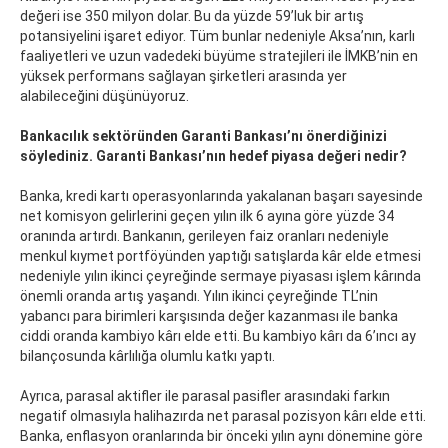
değeri ise 350 milyon dolar. Bu da yüzde 59’luk bir artış
potansiyelini işaret ediyor. Tüm bunlar nedeniyle Aksa’nın, karlı
faaliyetleri ve uzun vadedeki büyüme stratejileri ile İMKB’nin en
yüksek performans sağlayan şirketleri arasında yer
alabileceğini düşünüyoruz.
Bankacılık sektöründen Garanti Bankası’nı önerdiğinizi
söylediniz. Garanti Bankası’nın hedef piyasa değeri nedir?
Banka, kredi kartı operasyonlarında yakalanan başarı sayesinde
net komisyon gelirlerini geçen yılın ilk 6 ayına göre yüzde 34
oranında artırdı. Bankanın, gerileyen faiz oranları nedeniyle
menkul kıymet portföyünden yaptığı satışlarda kâr elde etmesi
nedeniyle yılın ikinci çeyreğinde sermaye piyasası işlem kârında
önemli oranda artış yaşandı. Yılın ikinci çeyreğinde TL’nin
yabancı para birimleri karşısında değer kazanması ile banka
ciddi oranda kambiyo kârı elde etti. Bu kambiyo kârı da 6’ıncı ay
bilançosunda kârlılığa olumlu katkı yaptı.
Ayrıca, parasal aktifler ile parasal pasifler arasındaki farkın
negatif olmasıyla halihazırda net parasal pozisyon kârı elde etti.
Banka, enflasyon oranlarında bir önceki yılın aynı dönemine göre