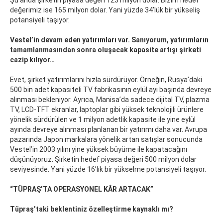
Şu anda şirketin piyasa değeri 123 milyon dolar. Bizim hedef
değerimiz ise 165 milyon dolar. Yani yüzde 34’lük bir yükseliş
potansiyeli taşıyor.
Vestel’in devam eden yatırımları var. Sanıyorum, yatırımların
tamamlanmasından sonra oluşacak kapasite artışı şirketi
cazip kılıyor…
Evet, şirket yatırımlarını hızla sürdürüyor. Örneğin, Rusya’daki
500 bin adet kapasiteli TV fabrikasının eylül ayı başında devreye
alınması bekleniyor. Ayrıca, Manisa’da sadece dijital TV, plazma
TV, LCD-TFT ekranlar, laptoplar gibi yüksek teknolojili ürünlere
yönelik sürdürülen ve 1 milyon adetlik kapasite ile yine eylül
ayında devreye alınması planlanan bir yatırımı daha var. Avrupa
pazarında Japon markalara yönelik artan satışlar sonucunda
Vestel’in 2003 yılını yine yüksek büyüme ile kapatacağını
düşünüyoruz. Şirketin hedef piyasa değeri 500 milyon dolar
seviyesinde. Yani yüzde 16’lık bir yükselme potansiyeli taşıyor.
“TÜPRAŞ’TA OPERASYONEL KÂR ARTACAK”
Tüpraş’taki beklentiniz özelleştirme kaynaklı mı?