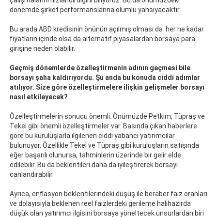
çalışmalarını hızlandırdığını biliyoruz. Bu da önümüzdeki
dönemde şirket performanslarına olumlu yansıyacaktır.
Bu arada ABD kredisinin önünün açılmış olması da her ne kadar
fiyatların içinde olsa da alternatif piyasalardan borsaya para
girişine neden olabilir.
Geçmiş dönemlerde özelleştirmenin adının geçmesi bile
borsayı şaha kaldırıyordu. Şu anda bu konuda ciddi adımlar
atılıyor. Size göre özelleştirmelere ilişkin gelişmeler borsayı
nasıl etkileyecek?
Özelleştirmelerin sonucu önemli. Önümüzde Petkim, Tüpraş ve
Tekel gibi önemli özelleştirmeler var. Basında çıkan haberlere
göre bu kuruluşlarla ilgilenen ciddi yabancı yatırımcılar
bulunuyor. Özellikle Tekel ve Tüpraş gibi kuruluşların satışında
eğer başarılı olunursa, tahminlerin üzerinde bir gelir elde
edilebilir. Bu da beklentileri daha da iyileştirerek borsayı
canlandırabilir.
Ayrıca, enflasyon beklentilerindeki düşüş ile beraber faiz oranları
ve dolayısıyla beklenen reel faizlerdeki gerileme halihazırda
düşük olan yatırımcı ilgisini borsaya yöneltecek unsurlardan biri