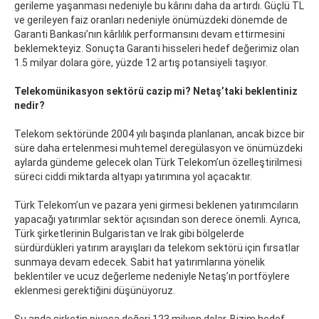
gerileme yaşanması nedeniyle bu kârını daha da artırdı. Güçlü TL
ve gerileyen faiz oranları nedeniyle önümüzdeki dönemde de
Garanti Bankası’nın kârlılık performansını devam ettirmesini
beklemekteyiz. Sonuçta Garanti hisseleri hedef değerimiz olan
1.5 milyar dolara göre, yüzde 12 artış potansiyeli taşıyor.
Telekomünikasyon sektörü cazip mi? Netaş’taki beklentiniz
nedir?
Telekom sektöründe 2004 yılı başında planlanan, ancak bizce bir
süre daha ertelenmesi muhtemel deregülasyon ve önümüzdeki
aylarda gündeme gelecek olan Türk Telekom’un özelleştirilmesi
süreci ciddi miktarda altyapı yatırımına yol açacaktır.
Türk Telekom’un ve pazara yeni girmesi beklenen yatırımcıların
yapacağı yatırımlar sektör açısından son derece önemli. Ayrıca,
Türk şirketlerinin Bulgaristan ve Irak gibi bölgelerde
sürdürdükleri yatırım arayışları da telekom sektörü için fırsatlar
sunmaya devam edecek. Sabit hat yatırımlarına yönelik
beklentiler ve ucuz değerleme nedeniyle Netaş’ın portföylere
eklenmesi gerektiğini düşünüyoruz.