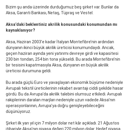
Bizim şu anda üzerinde durduğumuz beş şirket var. Bunlar da
Aksa, Garanti Bankası, Netaş, Tüpraş ve Vestel.
Aksa’daki beklentiniz akrilik konusundaki konumundan mı
kaynaklanıyor?
Aksa, Haziran 2003’e kadar İtalyan Montefibre’nin ardından
dünyanın ikinci büyük akrilik üreticisi konumundaydı. Ancak,
geçen haziran ayında yeni yatırımı devreye girdi ve kapasitesi
230 bin tondan, 254 bin tona yükseldi. Bu arada Montefibre’nin
bir tesisini kapatmasıyla Aksa, dünyanın en büyük akrilik
üreticisi durumuna geldi.
Bu arada güçlü Euro ve yavaşlayan ekonomik büyüme nedeniyle
Avrupalı tekstil üreticilerinin rekabet avantajı ciddi şekilde hasar
gördü. Bu da Avrupa’da akrilik talebini olumsuz etkiledi. Avrupalı
rakiplerinin daralan marjları nedeniyle uzun vadede Aksa’nın
operasyonlarının, Avrupa’ya doğru genişleyebileceğini
düşünüyoruz.
Şirket ilk yarı yıl için 7 milyon dolar net kâr açıkladı. 21 Ağustos
itibariyle Aksa’nın piyasa değeri 220 milyon dolar. Hedef piyasa