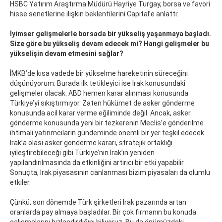
HSBC Yatırım Araştırma Müdürü Hayriye Turgay, borsa ve favori
hisse senetlerine ilişkin beklentilerini Capital’e anlattı:
İyimser gelişmelerle borsada bir yükseliş yaşanmaya başladı.
Size göre bu yükseliş devam edecek mi? Hangi gelişmeler bu
yükselişin devam etmesini sağlar?
İMKB’de kısa vadede bir yükselme hareketinin süreceğini
düşünüyorum. Burada ilk tetikleyici ise Irak konusundaki
gelişmeler olacak. ABD hemen karar alınması konusunda
Türkiye’yi sıkıştırmıyor. Zaten hükümet de asker gönderme
konusunda acil karar verme eğiliminde değil. Ancak, asker
gönderme konusunda yeni bir tezkerenin Meclis’e gönderilme
ihtimali yatırımcıların gündeminde önemli bir yer teşkil edecek.
Irak’a olası asker gönderme kararı, stratejik ortaklığı
iyileştirebileceği gibi Türkiye’nin Irak’ın yeniden
yapılandırılmasında da etkinliğini artırıcı bir etki yapabilir.
Sonuçta, Irak piyasasının canlanması bizim piyasaları da olumlu
etkiler.
Çünkü, son dönemde Türk şirketleri Irak pazarında artan
oranlarda pay almaya başladılar. Bir çok firmanın bu konuda