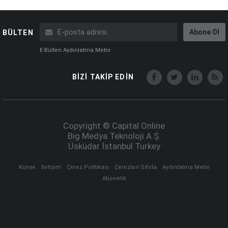
Abone Ol
BÜLTEN
E-Bülten Aydınlatma Metni
BİZİ TAKİP EDİN
Copyright © Capital Online
Big Medya Teknoloji A.Ş.
Üsküdar İstanbul Turkey
Künye
İletişim
Çerez Politikası
Çerezleri Sıfırla
Aydınlatma Metni
Abonelik