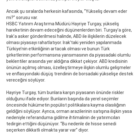
Ancak şu sıralarda herkesin kafasında, “Yükseliş devam eder
mi?” sorusu var.
HSBC Yatırım Araştırma Müdürü Hayriye Turgay, yükseliş
hareketinin devam edeceğini düşünenlerden biri. Turgay’a göre,
Irak’a asker gönderilmesi halinde, ABD ile ilişkilerin düzelecek
olması piyasayı rahatlatıyor. Irak’taki yeniden yapılanmada
Türkiye’nin etkinliğinin artacak olması ve bunun Türk
şirketlerinin performansına yansımasının da piyasadaki olumlu
beklentiler arasında yer aldığına dikkat çekiyor. ABD kredisinin
önünün açılmış olması, özelleştirmeye ilişkin olumlu gelişmeler
ve enflasyondaki düşüş trendinin de borsadaki yükselişe destek
vereceğini söylüyor.
Hayriye Turgay, tüm bunlara karşın piyasanın önünde riskler
olduğunu ifade ediyor. Bunların başında da yerel seçimler
öncesinde hükümetin popülist politikalara kayma olasılığının
geldiğini söylüyor. Ayrıca, orman arazilerinin satışına ilişkin yasa
nedeniyle referanduma gidilme ihtimalinin de yatırımcıları
tedirgin ettiğini düşünüyor. “Bu nedenle de hisse senedi
seçerken dikkatli olmakta yarar var” diyor.