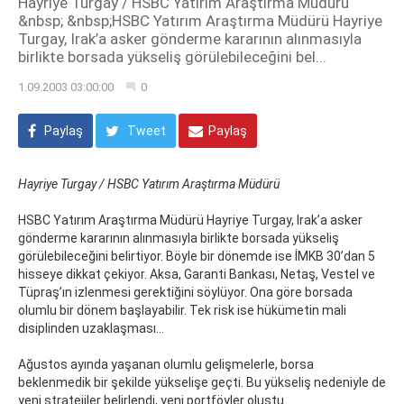
Hayriye Turgay / HSBC Yatırım Araştırma Müdürü
&nbsp; &nbsp;HSBC Yatırım Araştırma Müdürü Hayriye
Turgay, Irak’a asker gönderme kararının alınmasıyla
birlikte borsada yükseliş görülebileceğini bel...
1.09.2003 03:00:00
0
Paylaş
Tweet
Paylaş
Hayriye Turgay / HSBC Yatırım Araştırma Müdürü
HSBC Yatırım Araştırma Müdürü Hayriye Turgay, Irak’a asker
gönderme kararının alınmasıyla birlikte borsada yükseliş
görülebileceğini belirtiyor. Böyle bir dönemde ise İMKB 30’dan 5
hisseye dikkat çekiyor. Aksa, Garanti Bankası, Netaş, Vestel ve
Tüpraş’ın izlenmesi gerektiğini söylüyor. Ona göre borsada
olumlu bir dönem başlayabilir. Tek risk ise hükümetin mali
disiplinden uzaklaşması…
Ağustos ayında yaşanan olumlu gelişmelerle, borsa
beklenmedik bir şekilde yükselişe geçti. Bu yükseliş nedeniyle de
yeni stratejiler belirlendi, yeni portföyler oluştu.