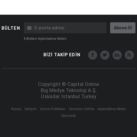
Abone Ol
BÜLTEN
E-Bülten Aydınlatma Metni
BİZİ TAKİP EDİN
Copyright © Capital Online
Big Medya Teknoloji A.Ş.
Üsküdar İstanbul Turkey
Künye
İletişim
Çerez Politikası
Çerezleri Sıfırla
Aydınlatma Metni
Abonelik