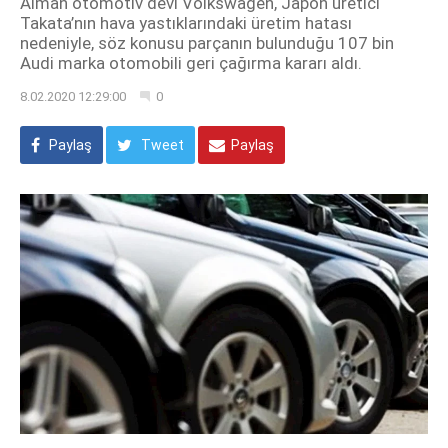
Alman otomotiv devi Volkswagen, Japon üretici
Takata’nın hava yastıklarındaki üretim hatası
nedeniyle, söz konusu parçanın bulunduğu 107 bin
Audi marka otomobili geri çağırma kararı aldı.
8.02.2020 12:29:00
0
Paylaş
Tweet
Paylaş