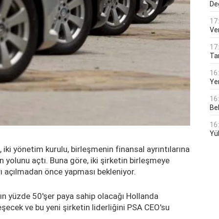
De
17
Ver
17
Tar
16
Ye
16
Bek
16
Yü
 iki yönetim kurulu, birleşmenin finansal ayrıntılarına
n yolunu açtı. Buna göre, iki şirketin birleşmeye
arı açılmadan önce yapması bekleniyor.
fın yüzde 50'şer paya sahip olacağı Hollanda
eşecek ve bu yeni şirketin liderliğini PSA CEO'su