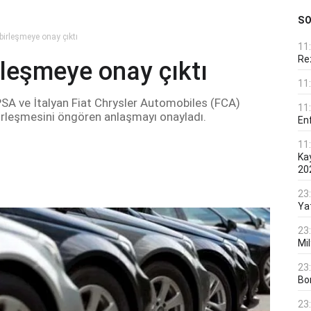
S
irleşmeye onay çıktı
11
Rez
leşmeye onay çıktı
11
PSA ve İtalyan Fiat Chrysler Automobiles (FCA)
11
n birleşmesini öngören anlaşmayı onayladı.
En
11
Ka
20
23
Ya
23
Mi
23
Bo
23