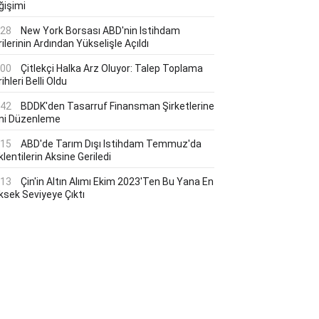
ğişimi
:28
New York Borsası ABD'nin Istihdam
ilerinin Ardından Yükselişle Açıldı
:00
Çitlekçi Halka Arz Oluyor: Talep Toplama
ihleri Belli Oldu
:42
BDDK'den Tasarruf Finansman Şirketlerine
ni Düzenleme
:15
ABD'de Tarım Dışı Istihdam Temmuz'da
lentilerin Aksine Geriledi
:13
Çin'in Altın Alımı Ekim 2023'ten Bu Yana En
ksek Seviyeye Çıktı