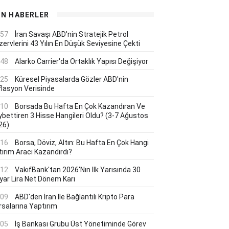
ON HABERLER
:57
İran Savaşı ABD'nin Stratejik Petrol
ervlerini 43 Yılın En Düşük Seviyesine Çekti
:48
Alarko Carrier'da Ortaklık Yapısı Değişiyor
:25
Küresel Piyasalarda Gözler ABD'nin
flasyon Verisinde
:10
Borsada Bu Hafta En Çok Kazandıran Ve
ybettiren 3 Hisse Hangileri Oldu? (3-7 Ağustos
26)
:16
Borsa, Döviz, Altın: Bu Hafta En Çok Hangi
tırım Aracı Kazandırdı?
:12
VakıfBank'tan 2026'nın Ilk Yarısında 30
lyar Lira Net Dönem Karı
:09
ABD'den İran Ile Bağlantılı Kripto Para
rsalarına Yaptırım
:05
İş Bankası Grubu Üst Yönetiminde Görev