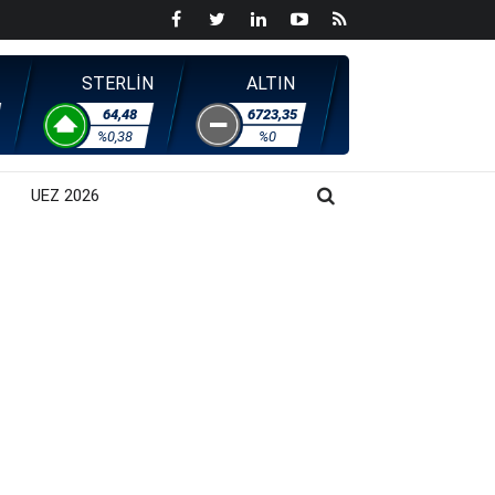
STERLİN
ALTIN
64,48
6723,35
%0,38
%0
UEZ 2026