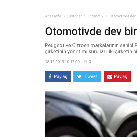
Anasayfa
Sektörler
Otomotiv
Otomotivde dev b
Otomotivde dev bir
Peugeot ve Citroen markalarının sahibi 
şirketinin yönetimi kurulları, iki şirketi
18.12.2019 10:17:00
0
Paylaş
Tweet
Paylaş