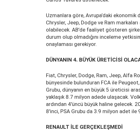
Uzmanlara göre, Avrupa’daki ekonomik du
Chrysler, Jeep, Dodge ve Ram markaları 
olabilecek. AB’de faaliyet gösteren şirke
durum olup olmadığını inceleme yetkisi
onaylaması gerekiyor.
DÜNYANIN 4. BÜYÜK ÜRETİCİSİ OLAC
Fiat, Chrysler, Dodge, Ram, Jeep, Alfa Ro
bünyesinde bulunduran FCA ile Peugeot, 
Grubu, dünyanın en büyük 5 üreticisi aras
yaklaşık 8.7 milyon adede ulaşacak. Vol
ardından 4'üncü büyük haline gelecek. 20
8'inci, PSA Grubu da 3.9 milyon adet ile 9
RENAULT İLE GERÇEKLEŞMEDİ