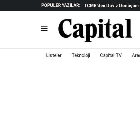
POPÜLER YAZILAR:
TCMB'den Döviz Dönüşüm De
Katılım Bankaları Yılın Ilk Y
Küresel Piyasalarda Gelec
Verisine Çevrildi
Altınay Savunma Grubu C-L
Çalışma Alanları Konser S
Listeler
Teknoloji
Capital TV
Ara