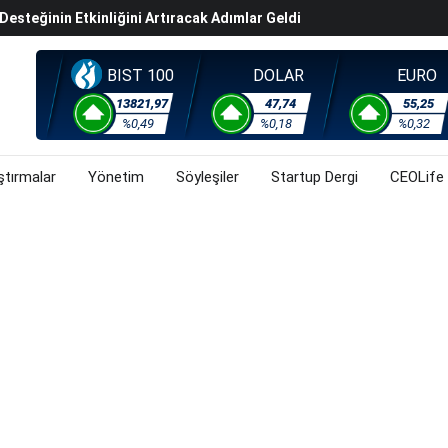
steğinin Etkinliğini Artıracak Adımlar Geldi
arısında 119,5 Milyar Liralık Sukuk Ihraç Etti
ek Hafta Gözler ABD'de Açıklanacak Tarım Dışı Istihdam
BIST 100
DOLAR
EURO
evel Üst Yönetim Yapılanmasına Geçti
13821,97
47,74
55,25
%0,49
%0,18
%0,32
ahnesine Dönüşüyor
ştırmalar
Yönetim
Söyleşiler
Startup Dergi
CEOLife