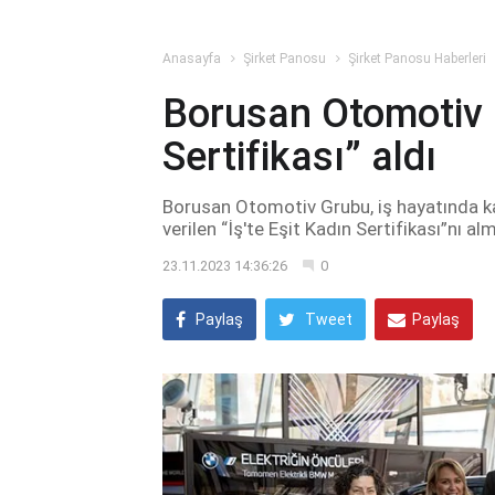
Anasayfa
Şirket Panosu
Şirket Panosu Haberleri
Borusan Otomotiv “
Sertifikası” aldı
Borusan Otomotiv Grubu, iş hayatında kad
verilen “İş'te Eşit Kadın Sertifikası”nı a
23.11.2023 14:36:26
0
Paylaş
Tweet
Paylaş