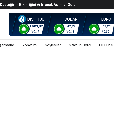
steğinin Etkinliğini Artıracak Adımlar Geldi
arısında 119,5 Milyar Liralık Sukuk Ihraç Etti
ek Hafta Gözler ABD'de Açıklanacak Tarım Dışı Istihdam
BIST 100
DOLAR
EURO
evel Üst Yönetim Yapılanmasına Geçti
13821,97
47,74
55,25
ahnesine Dönüşüyor
%0,49
%0,18
%0,32
ştırmalar
Yönetim
Söyleşiler
Startup Dergi
CEOLife