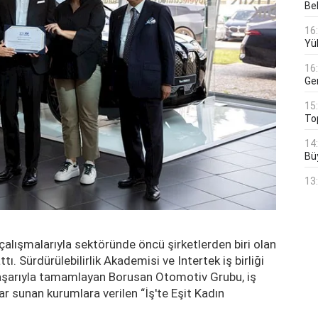
Bek
16
Yü
16
Ge
15
To
14
Bü
13
çalışmalarıyla sektöründe öncü şirketlerden biri olan
ttı. Sürdürülebilirlik Akademisi ve Intertek iş birliği
başarıyla tamamlayan Borusan Otomotiv Grubu, iş
lar sunan kurumlara verilen “İş'te Eşit Kadın