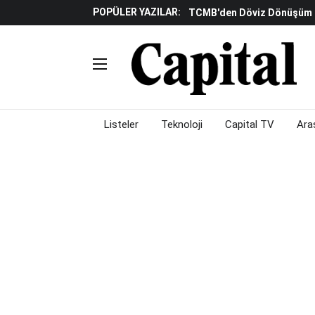
TCMB'den Döviz Dönüşüm De
POPÜLER YAZILAR:
Katılım Bankaları Yılın Ilk Y
Küresel Piyasalarda Gelec
Verisine Çevrildi
Altınay Savunma Grubu C-L
Çalışma Alanları Konser S
Listeler
Teknoloji
Capital TV
Ara