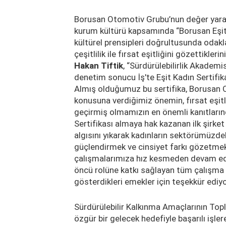
Borusan Otomotiv Grubu’nun değer yaratm
kurum kültürü kapsamında “Borusan Eşittir
kültürel prensipleri doğrultusunda odaklar
çeşitlilik ile fırsat eşitliğini gözettiklerin
Hakan Tiftik
, “Sürdürülebilirlik Akademis
denetim sonucu İş'te Eşit Kadın Sertifi
Almış olduğumuz bu sertifika, Borusan 
konusuna verdiğimiz önemin, fırsat eşit
geçirmiş olmamızın en önemli kanıtların
Sertifikası almaya hak kazanan ilk şirket
algısını yıkarak kadınların sektörümüzdek
güçlendirmek ve cinsiyet farkı gözetmek
çalışmalarımıza hız kesmeden devam ed
öncü rolüne katkı sağlayan tüm çalışma 
gösterdikleri emekler için teşekkür ediy
Sürdürülebilir Kalkınma Amaçlarının Topl
özgür bir gelecek hedefiyle başarılı işl