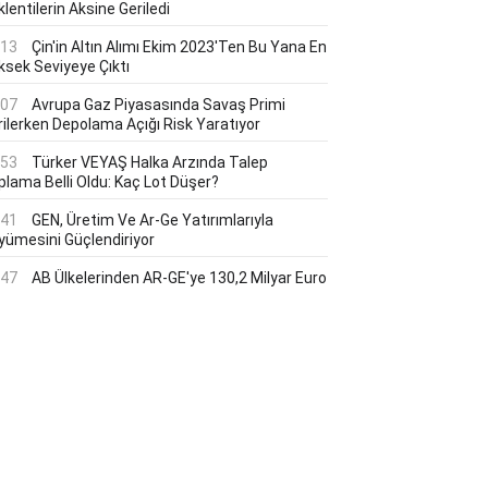
lentilerin Aksine Geriledi
:13
Çin'in Altın Alımı Ekim 2023'ten Bu Yana En
ksek Seviyeye Çıktı
:07
Avrupa Gaz Piyasasında Savaş Primi
rilerken Depolama Açığı Risk Yaratıyor
:53
Türker VEYAŞ Halka Arzında Talep
plama Belli Oldu: Kaç Lot Düşer?
:41
GEN, Üretim Ve Ar-Ge Yatırımlarıyla
yümesini Güçlendiriyor
:47
AB Ülkelerinden AR-GE'ye 130,2 Milyar Euro