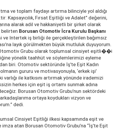
a ve toplam faydayı artırma bilinciyle yol aldığı
: Kapsayıcılık, Fırsat Eşitliği ve Adalet” değerini,
ına alarak adil ve hakkaniyetli bir şirket olarak
i belirten
Borusan Otomotiv İcra Kurulu Başkanı
i ve Intertek iş birliği ile gerçekleştirilen bağımsız
kası’na layık görülmekten büyük mutluluk duyuyorum.
Otomotiv Grubu olarak toplumsal cinsiyet eşitli��i
liğine yönelik taahhüt ve söylemlerimizi eyleme
dan biri. Otomotiv sektöründe İş’te Eşit Kadın
 olmanın gururu ve motivasyonuyla, ‘erkek işi’
i varlığı ile katkısını artırmak yönünde irademizi
sizin herkes için eşit iş ortamı sunmak adına
eceğiz. Borusan Otomotiv Grubu’nun sektördeki
arkadaşlarıma ortaya koydukları vizyon ve
orum.” dedi.
umsal Cinsiyet Eşitliği ilkesi kapsamında eşit ve
ere imza atan Borusan Otomotiv Grubu’na “İş’te Eşit