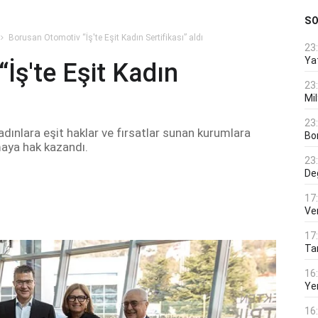
S
Borusan Otomotiv “İş'te Eşit Kadın Sertifikası” aldı
23
Ya
İş'te Eşit Kadın
23
Mi
23
ınlara eşit haklar ve fırsatlar sunan kurumlara
Bo
lmaya hak kazandı.
23
De
17
Ver
17
Tar
16
Ye
16