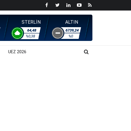
STERLİN
ALTIN
64,48
6739,24
%0,38
%0
UEZ 2026