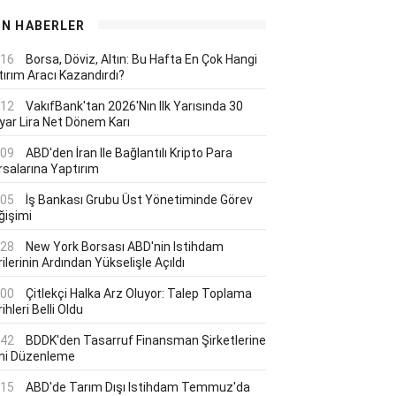
ON HABERLER
:16
Borsa, Döviz, Altın: Bu Hafta En Çok Hangi
tırım Aracı Kazandırdı?
:12
VakıfBank'tan 2026'nın Ilk Yarısında 30
lyar Lira Net Dönem Karı
:09
ABD'den İran Ile Bağlantılı Kripto Para
rsalarına Yaptırım
:05
İş Bankası Grubu Üst Yönetiminde Görev
ğişimi
:28
New York Borsası ABD'nin Istihdam
ilerinin Ardından Yükselişle Açıldı
:00
Çitlekçi Halka Arz Oluyor: Talep Toplama
ihleri Belli Oldu
:42
BDDK'den Tasarruf Finansman Şirketlerine
ni Düzenleme
:15
ABD'de Tarım Dışı Istihdam Temmuz'da