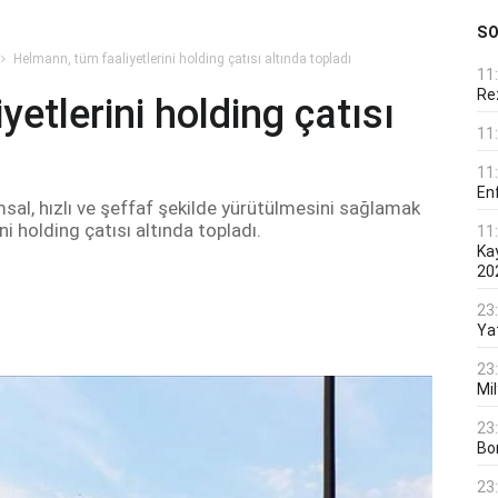
S
Helmann, tüm faaliyetlerini holding çatısı altında topladı
11
Rez
etlerini holding çatısı
11
11
En
msal, hızlı ve şeffaf şekilde yürütülmesini sağlamak
ni holding çatısı altında topladı.
11
Ka
20
23
Ya
23
Mi
23
Bo
23