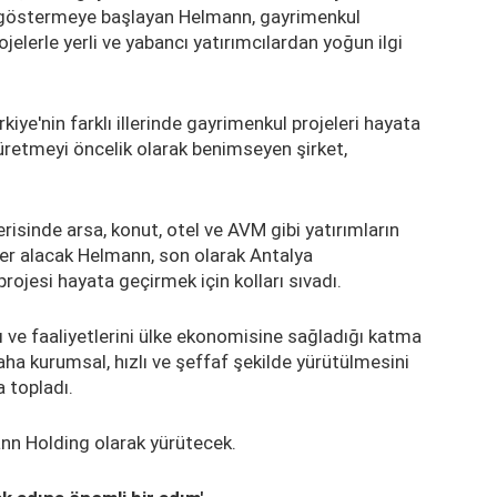
 göstermeye başlayan Helmann, gayrimenkul
rojelerle yerli ve yabancı yatırımcılardan yoğun ilgi
ye'nin farklı illerinde gayrimenkul projeleri hayata
üretmeyi öncelik olarak benimseyen şirket,
risinde arsa, konut, otel ve AVM gibi yatırımların
yer alacak Helmann, son olarak Antalya
projesi hayata geçirmek için kolları sıvadı.
ı ve faaliyetlerini ülke ekonomisine sağladığı katma
daha kurumsal, hızlı ve şeffaf şekilde yürütülmesini
 topladı.
ann Holding olarak yürütecek.