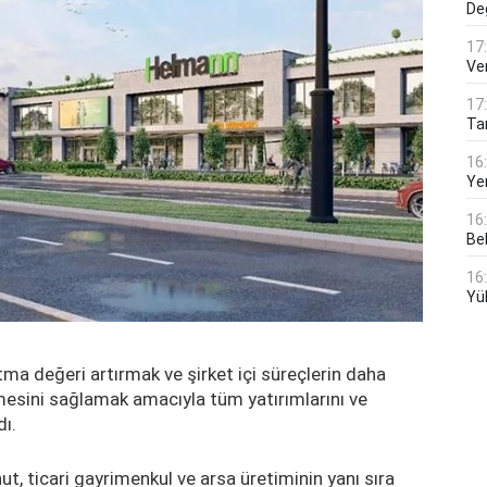
De
17
Ver
17
Tar
16
Ye
16
Bek
16
Yü
ma değeri artırmak ve şirket içi süreçlerin daha
lmesini sağlamak amacıyla tüm yatırımlarını ve
dı.
t, ticari gayrimenkul ve arsa üretiminin yanı sıra