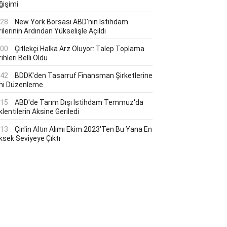
ğişimi
:28
New York Borsası ABD'nin Istihdam
ilerinin Ardından Yükselişle Açıldı
:00
Çitlekçi Halka Arz Oluyor: Talep Toplama
ihleri Belli Oldu
:42
BDDK'den Tasarruf Finansman Şirketlerine
ni Düzenleme
:15
ABD'de Tarım Dışı Istihdam Temmuz'da
lentilerin Aksine Geriledi
:13
Çin'in Altın Alımı Ekim 2023'ten Bu Yana En
ksek Seviyeye Çıktı