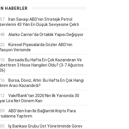
ON HABERLER
:57
İran Savaşı ABD'nin Stratejik Petrol
ervlerini 43 Yılın En Düşük Seviyesine Çekti
:48
Alarko Carrier'da Ortaklık Yapısı Değişiyor
:25
Küresel Piyasalarda Gözler ABD'nin
flasyon Verisinde
:10
Borsada Bu Hafta En Çok Kazandıran Ve
ybettiren 3 Hisse Hangileri Oldu? (3-7 Ağustos
26)
:16
Borsa, Döviz, Altın: Bu Hafta En Çok Hangi
tırım Aracı Kazandırdı?
:12
VakıfBank'tan 2026'nın Ilk Yarısında 30
lyar Lira Net Dönem Karı
:09
ABD'den İran Ile Bağlantılı Kripto Para
rsalarına Yaptırım
:05
İş Bankası Grubu Üst Yönetiminde Görev