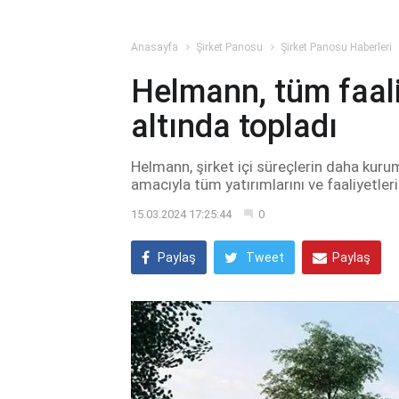
Anasayfa
Şirket Panosu
Şirket Panosu Haberleri
Helmann, tüm faaliy
altında topladı
Helmann, şirket içi süreçlerin daha kuru
amacıyla tüm yatırımlarını ve faaliyetleri
15.03.2024 17:25:44
0
Paylaş
Tweet
Paylaş