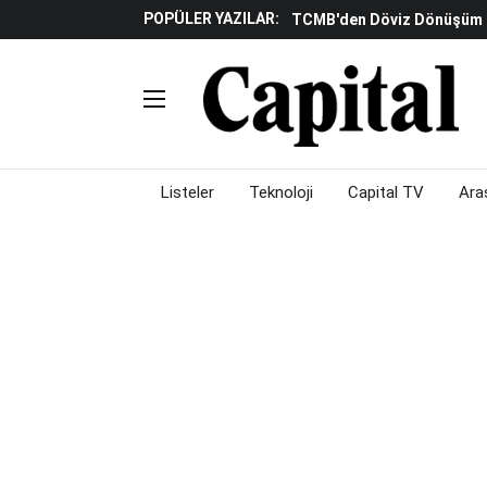
POPÜLER YAZILAR:
TCMB'den Döviz Dönüşüm De
Katılım Bankaları Yılın Ilk Y
Küresel Piyasalarda Gelec
Verisine Çevrildi
Altınay Savunma Grubu C-L
Çalışma Alanları Konser S
Listeler
Teknoloji
Capital TV
Ara