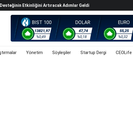
steğinin Etkinliğini Artıracak Adımlar Geldi
arısında 119,5 Milyar Liralık Sukuk Ihraç Etti
ek Hafta Gözler ABD'de Açıklanacak Tarım Dışı Istihdam
BIST 100
DOLAR
EURO
evel Üst Yönetim Yapılanmasına Geçti
13821,97
47,74
55,25
%0,49
%0,18
%0,32
ahnesine Dönüşüyor
ştırmalar
Yönetim
Söyleşiler
Startup Dergi
CEOLife