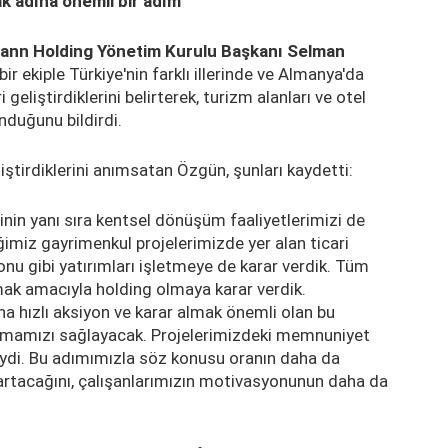
k adına önemli bir adım'
ann Holding Yönetim Kurulu Başkanı Selman
bir ekiple Türkiye'nin farklı illerinde ve Almanya'da
 geliştirdiklerini belirterek, turizm alanları ve otel
nduğunu bildirdi.
ştirdiklerini anımsatan Özgün, şunları kaydetti:
inin yanı sıra kentsel dönüşüm faaliyetlerimizi de
ğimiz gayrimenkul projelerimizde yer alan ticari
yonu gibi yatırımları işletmeye de karar verdik. Tüm
mak amacıyla holding olmaya karar verdik.
 hızlı aksiyon ve karar almak önemli olan bu
lmamızı sağlayacak. Projelerimizdeki memnuniyet
ydi. Bu adımımızla söz konusu oranın daha da
 artacağını, çalışanlarımızın motivasyonunun daha da