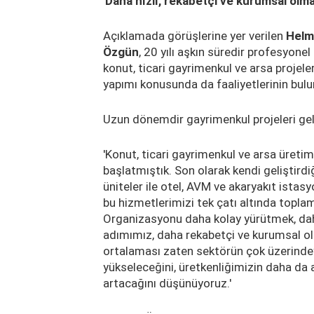
'Daha hızlı, rekabetçi ve kurumsal olma
Açıklamada görüşlerine yer verilen
Helm
Özgün
, 20 yılı aşkın süredir profesyonel 
konut, ticari gayrimenkul ve arsa projeleri
yapımı konusunda da faaliyetlerinin bulu
Uzun dönemdir gayrimenkul projeleri geli
'Konut, ticari gayrimenkul ve arsa üretim
başlatmıştık. Son olarak kendi geliştirdi
üniteler ile otel, AVM ve akaryakıt istas
bu hizmetlerimizi tek çatı altında topla
Organizasyonu daha kolay yürütmek, daha
adımımız, daha rekabetçi ve kurumsal o
ortalaması zaten sektörün çok üzerinde
yükseleceğini, üretkenliğimizin daha da
artacağını düşünüyoruz.'