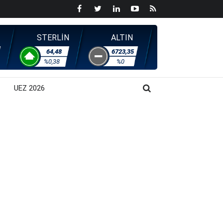
STERLİN
ALTIN
64,48
6723,35
%0,38
%0
UEZ 2026