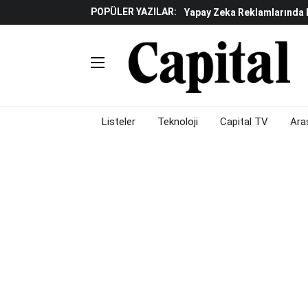
POPÜLER YAZILAR:
Yapay Zeka Reklamlarında 
Beyaz Eşya Sektöründe Da
Döviz Ve Altın Güne Nasıl 
Küresel Piyasalarda Teknoloj
Piyasalarda Gün Ortası: B
Listeler
Teknoloji
Capital TV
Ara