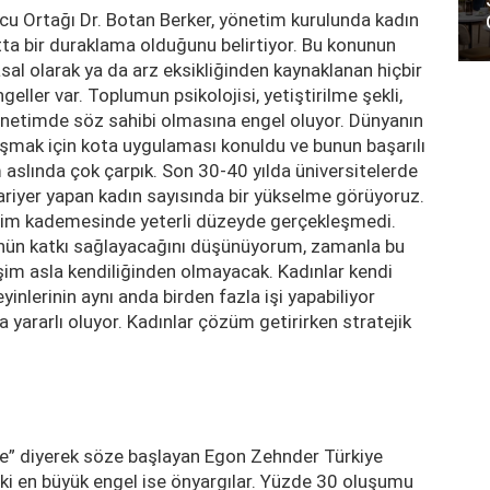
cu Ortağı Dr. Botan Berker, yönetim kurulunda kadın
tta bir duraklama olduğunu belirtiyor. Bu konunun
asal olarak ya da arz eksikliğinden kaynaklanan hiçbir
ler var. Toplumun psikolojisi, yetiştirilme şekli,
 yönetimde söz sahibi olmasına engel oluyor. Dünyanın
şmak için kota uygulaması konuldu ve bunun başarılı
aslında çok çarpık. Son 30-40 yılda üniversitelerde
ariyer yapan kadın sayısında bir yükselme görüyoruz.
etim kademesinde yeterli düzeyde gerçekleşmedi.
’nün katkı sağlayacağını düşünüyorum, zamanla bu
şim asla kendiliğinden olmayacak. Kadınlar kendi
yinlerinin aynı anda birden fazla işi yapabiliyor
 yararlı oluyor. Kadınlar çözüm getirirken stratejik
e” diyerek söze başlayan Egon Zehnder Türkiye
aki en büyük engel ise önyargılar. Yüzde 30 oluşumu