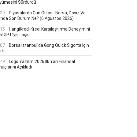
yümesini Sürdürdü
:39
Piyasalarda Gün Ortası: Borsa, Döviz Ve
tında Son Durum Ne? (6 Ağustos 2026)
:15
HangiKredi Kredi Karşılaştırma Deneyimini
atGPT'ye Taşıdı
:07
Borsa İstanbul'da Gong Quick Sigorta Için
dı
:49
Logo Yazılım 2026 Ilk Yarı Finansal
uçlarını Açıkladı