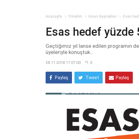
Anasayfa
Yönetim
İnsan Kaynakları
Esas hed
Esas hedef yüzde 
Geçtiğimiz yıl lanse edilen programın de
üyeleriyle konuştuk...
28.11.2018 11:07:00
0
Paylaş
Tweet
Paylaş