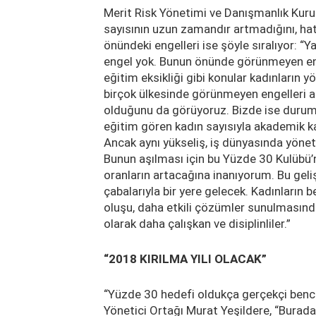
Merit Risk Yönetimi ve Danışmanlık Kuru
sayısının uzun zamandır artmadığını, ha
önündeki engelleri ise şöyle sıralıyor: “Y
engel yok. Bunun önünde görünmeyen engel
eğitim eksikliği gibi konular kadınların
birçok ülkesinde görünmeyen engelleri a
olduğunu da görüyoruz. Bizde ise durum 
eğitim gören kadın sayısıyla akademik k
Ancak aynı yükseliş, iş dünyasında yön
Bunun aşılması için bu Yüzde 30 Kulübü
oranların artacağına inanıyorum. Bu geli
çabalarıyla bir yere gelecek. Kadınların be
oluşu, daha etkili çözümler sunulmasında
olarak daha çalışkan ve disiplinliler.”
“2018 KIRILMA YILI OLACAK”
“Yüzde 30 hedefi oldukça gerçekçi benc
Yönetici Ortağı Murat Yeşildere, “Burad