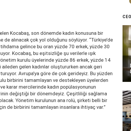
CEO
 Selen Kocabaş, son dönemde kadın konusuna bir
 de alınacak çok yol olduğunu söylüyor. “Türkiye’de
İstihdama gelince bu oran yüzde 70 erkek, yüzde 30
yor. Kocabaş, bu eşitsizliğe şu verilerle ışık
 yönetim kurulu üyelerinde yüzde 86 erkek, yüzde 14
i aileden gelen kadınlar oluştururken ancak geri
şturuyor. Avrupa’ya göre de çok gerideyiz. Bu yüzden
rulu birbirini tamamlayan ve destekleyen üyelerden
k ve karar mercilerinde kadın popülasyonunun
rinin değiştiği bir dönemdeyiz. Çeşitliliği sağlama
lacak. Yönetim kurulunun ana rolü, şirketi belli bir
in de birbirini tamamlayan insanlara ihtiyaç var.”