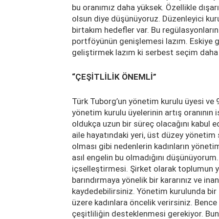
bu oranımız daha yüksek. Özellikle dışa
olsun diye düşünüyoruz. Düzenleyici ku
birtakım hedefler var. Bu regülasyonları
portföyünün genişlemesi lazım. Eskiye g
geliştirmek lazım ki serbest seçim daha
“ÇEŞİTLİLİK ÖNEMLİ”
Türk Tuborg’un yönetim kurulu üyesi ve 9
yönetim kurulu üyelerinin artış oranının
oldukça uzun bir süreç olacağını kabul e
aile hayatındaki yeri, üst düzey yönetim 
olması gibi nedenlerin kadınların yönet
asıl engelin bu olmadığını düşünüyorum.
içselleştirmesi. Şirket olarak toplumun y
barındırmaya yönelik bir kararınız ve in
kaydedebilirsiniz. Yönetim kurulunda bi
üzere kadınlara öncelik verirsiniz. Ben
çeşitliliğin desteklenmesi gerekiyor. Bun