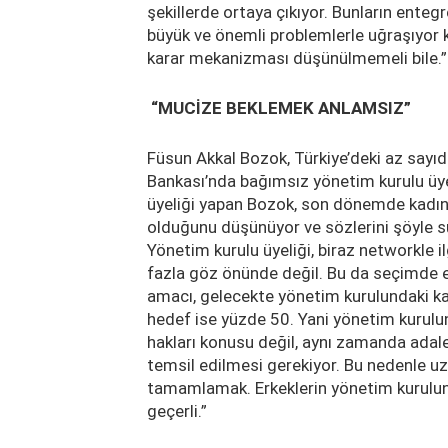
şekillerde ortaya çıkıyor. Bunların enteg
büyük ve önemli problemlerle uğraşıyor ki 
karar mekanizması düşünülmemeli bile.”
“MUCİZE BEKLEMEK ANLAMSIZ”
Füsun Akkal Bozok, Türkiye’deki az sayıda
Bankası’nda bağımsız yönetim kurulu üye
üyeliği yapan Bozok, son dönemde kadın y
olduğunu düşünüyor ve sözlerini şöyle s
Yönetim kurulu üyeliği, biraz networkle il
fazla göz önünde değil. Bu da seçimde etk
amacı, gelecekte yönetim kurulundaki ka
hedef ise yüzde 50. Yani yönetim kurulu
hakları konusu değil, aynı zamanda adale
temsil edilmesi gerekiyor. Bu nedenle 
tamamlamak. Erkeklerin yönetim kuruluna
geçerli.”