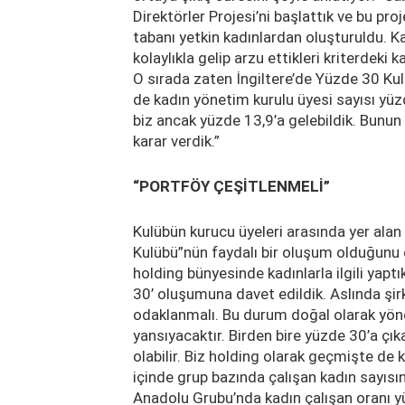
Direktörler Projesi’ni başlattık ve bu pro
tabanı yetkin kadınlardan oluşturuldu. K
kolaylıkla gelip arzu ettikleri kriterdeki
O sırada zaten İngiltere’de Yüzde 30 Kulü
de kadın yönetim kurulu üyesi sayısı yüzd
biz ancak yüzde 13,9’a gelebildik. Bunun
karar verdik.”
“PORTFÖY ÇEŞİTLENMELİ”
Kulübün kurucu üyeleri arasında yer ala
Kulübü”nün faydalı bir oluşum olduğunu d
holding bünyesinde kadınlarla ilgili yaptı
30’ oluşumuna davet edildik. Aslında şirk
odaklanmalı. Bu durum doğal olarak yön
yansıyacaktır. Birden bire yüzde 30’a çık
olabilir. Biz holding olarak geçmişte de k
içinde grup bazında çalışan kadın sayısın
Anadolu Grubu’nda kadın çalışan oranı y