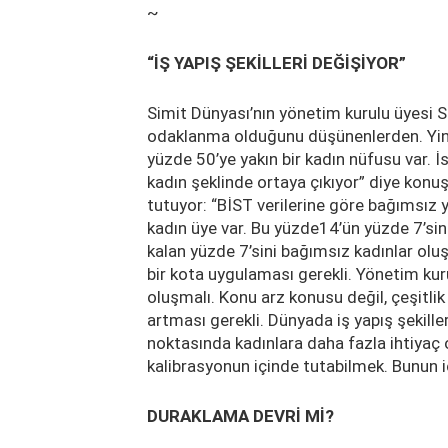
~
“İŞ YAPIŞ ŞEKİLLERİ DEĞİŞİYOR”
Simit Dünyası’nın yönetim kurulu üyesi
odaklanma olduğunu düşünenlerden. Yine
yüzde 50’ye yakın bir kadın nüfusu var. 
kadın şeklinde ortaya çıkıyor” diye konuşu
tutuyor: “BİST verilerine göre bağımsız
kadın üye var. Bu yüzde14’ün yüzde 7’sin
kalan yüzde 7’sini bağımsız kadınlar olu
bir kota uygulaması gerekli. Yönetim ku
oluşmalı. Konu arz konusu değil, çeşitli
artması gerekli. Dünyada iş yapış şekille
noktasında kadınlara daha fazla ihtiyaç o
kalibrasyonun içinde tutabilmek. Bunun iç
DURAKLAMA DEVRİ Mİ?