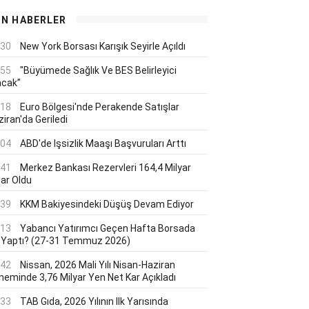
ON HABERLER
:30
New York Borsası Karışık Seyirle Açıldı
:55
"Büyümede Sağlık Ve BES Belirleyici
acak”
:18
Euro Bölgesi'nde Perakende Satışlar
iran'da Geriledi
:04
ABD'de Işsizlik Maaşı Başvuruları Arttı
:41
Merkez Bankası Rezervleri 164,4 Milyar
lar Oldu
:39
KKM Bakiyesindeki Düşüş Devam Ediyor
:13
Yabancı Yatırımcı Geçen Hafta Borsada
 Yaptı? (27-31 Temmuz 2026)
:42
Nissan, 2026 Mali Yılı Nisan-Haziran
neminde 3,76 Milyar Yen Net Kar Açıkladı
:33
TAB Gıda, 2026 Yılının Ilk Yarısında