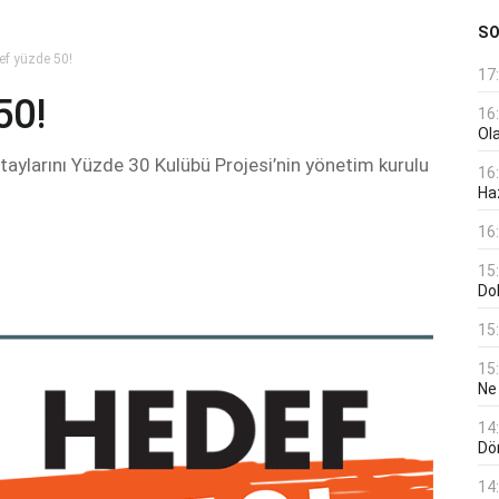
S
ef yüzde 50!
17
50!
16
Ol
taylarını Yüzde 30 Kulübü Projesi’nin yönetim kurulu
16
Haz
16
15
Do
15
15
Ne
14
Dö
14