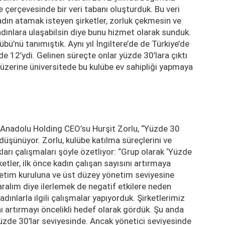
je çerçevesinde bir veri tabanı oluşturduk. Bu veri
adın atamak isteyen şirketler, zorluk çekmesin ve
 kadınlara ulaşabilsin diye bunu hizmet olarak sunduk.
bü’nü tanımıştık. Aynı yıl İngiltere’de de Türkiye’de
e 12’ydi. Gelinen süreçte onlar yüzde 30’lara çıktı
 üzerine üniversitede bu kulübe ev sahipliği yapmaya
n Anadolu Holding CEO’su Hurşit Zorlu, “Yüzde 30
üşünüyor. Zorlu, kulübe katılma süreçlerini ve
kları çalışmaları şöyle özetliyor: “Grup olarak ‘Yüzde
etler, ilk önce kadın çalışan sayısını artırmaya
etim kuruluna ve üst düzey yönetim seviyesine
aralım diye ilerlemek de negatif etkilere neden
adınlarla ilgili çalışmalar yapıyorduk. Şirketlerimiz
ı artırmayı öncelikli hedef olarak gördük. Şu anda
üzde 30’lar seviyesinde. Ancak yönetici seviyesinde