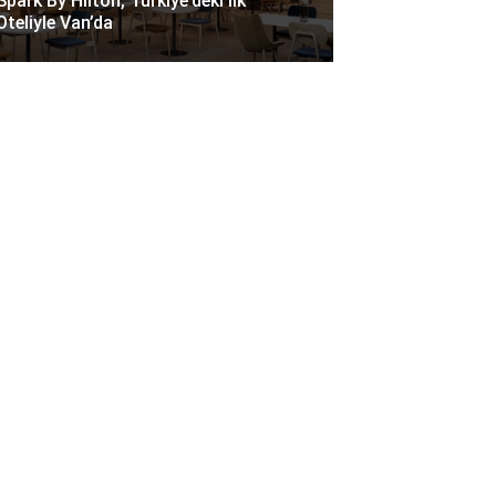
Spark By Hilton, Türkiye’deki Ilk
Oteliyle Van’da