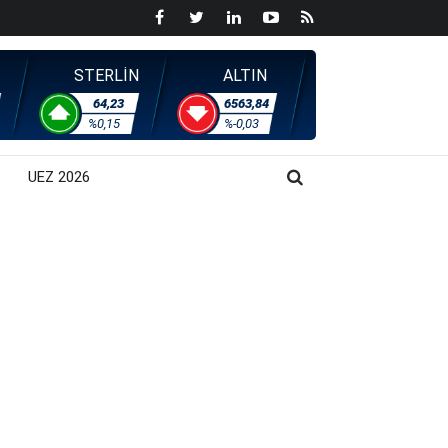
STERLİN
ALTIN
64,23
6563,84
%0,15
%-0,03
UEZ 2026