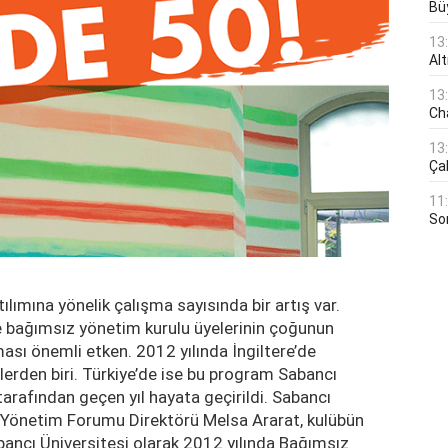
Bü
13
Al
13
Ch
13
Çal
11
Son
lımına yönelik çalışma sayısında bir artış var.
ve bağımsız yönetim kurulu üyelerinin çoğunun
ması önemli etken. 2012 yılında İngiltere’de
lerden biri. Türkiye’de ise bu program Sabancı
rafından geçen yıl hayata geçirildi. Sabancı
 Yönetim Forumu Direktörü Melsa Ararat, kulübün
abancı Üniversitesi olarak 2012 yılında Bağımsız