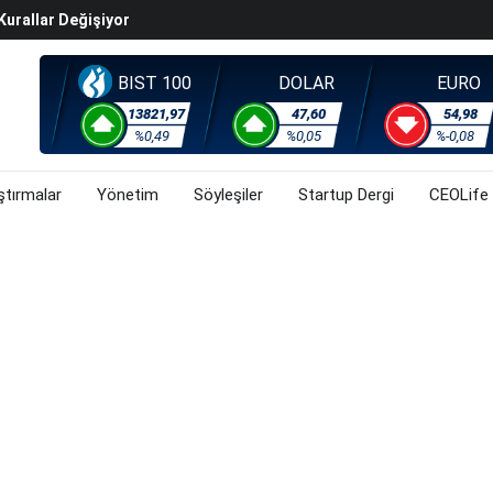
Kurallar Değişiyor
ralma Sürüyor
Başladı? (31 Temmuz 2026)
BIST 100
DOLAR
EURO
i Rallisi Risk Iştahını Artırdı
13821,97
47,60
54,98
orsa, Döviz Ve Altında Son Durum Ne? (31 Temmuz 2026)
%0,49
%0,05
%-0,08
ştırmalar
Yönetim
Söyleşiler
Startup Dergi
CEOLife