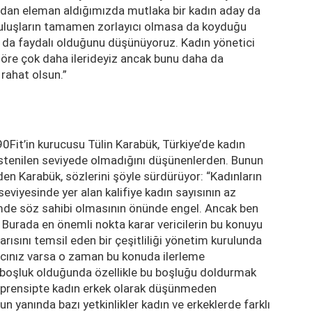
rıdan eleman aldığımızda mutlaka bir kadın aday da
ruluşların tamamen zorlayıcı olmasa da koyduğu
n da faydalı olduğunu düşünüyoruz. Kadın yönetici
öre çok daha ilerideyiz ancak bunu daha da
 rahat olsun.”
0Fit’in kurucusu Tülin Karabük, Türkiye’de kadın
 istenilen seviyede olmadığını düşünenlerden. Bunun
den Karabük, sözlerini şöyle sürdürüyor: “Kadınların
seviyesinde yer alan kalifiye kadın sayısının az
imde söz sahibi olmasının önünde engel. Ancak ben
 Burada en önemli nokta karar vericilerin bu konuyu
arısını temsil eden bir çeşitliliği yönetim kurulunda
ancınız varsa o zaman bu konuda ilerleme
r boşluk olduğunda özellikle bu boşluğu doldurmak
ce prensipte kadın erkek olarak düşünmeden
un yanında bazı yetkinlikler kadın ve erkeklerde farklı