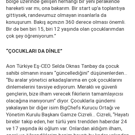
bölge üzerinde gelişen herhangi bir yeni perakende
hareketi var mı, ona bakarım. Bir start up’a toplantıya
gittiysek, randevumuz olmayan insanlarla da
konuşurum. Bakış açınızın 360 derece olması önemli.
Bir de ben biri 15, biri 12 yaşında olan çocuklarımdan
çok şey öğreniyorum.”
“ÇOCUKLARI DA DİNLE”
Aon Türkiye Eş-CEO Selda Oknas Tanbay da çocuk
sahibi olmanın insanı “güncellediğini” düşünenlerden…
“Bu aralar yönetici arkadaşlarıma en çok çocuklarını
dinlemelerini tavsiye ediyorum. Meraklı ve güvenli
gençlerin, bize ilham verecek fikirlerin tamamlayıcısı
olacağına inanıyorum” diyor. Çocuklarla gündemi
yakalayan bir diğer isim BigChefs Kurucu Ortağı ve
Yönetim Kurulu Başkanı Gamze Cizreli… Cizreli, “Hayatı
birebir takip eden, her türlü yeni trendden haberdar 24
ve 17 yaşında iki oğlum var. Onlardan aldığım ilham,