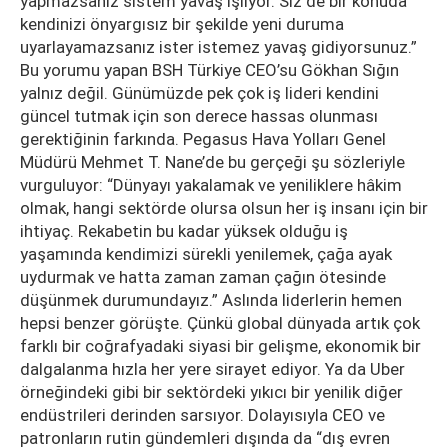
yapmazsanız sistem yavaş işliyor. Siz de bir konuda
kendinizi önyargısız bir şekilde yeni duruma
uyarlayamazsanız ister istemez yavaş gidiyorsunuz.”
Bu yorumu yapan BSH Türkiye CEO’su Gökhan Sığın
yalnız değil. Günümüzde pek çok iş lideri kendini
güncel tutmak için son derece hassas olunması
gerektiğinin farkında. Pegasus Hava Yolları Genel
Müdürü Mehmet T. Nane’de bu gerçeği şu sözleriyle
vurguluyor: “Dünyayı yakalamak ve yeniliklere hâkim
olmak, hangi sektörde olursa olsun her iş insanı için bir
ihtiyaç. Rekabetin bu kadar yüksek olduğu iş
yaşamında kendimizi sürekli yenilemek, çağa ayak
uydurmak ve hatta zaman zaman çağın ötesinde
düşünmek durumundayız.” Aslında liderlerin hemen
hepsi benzer görüşte. Çünkü global dünyada artık çok
farklı bir coğrafyadaki siyasi bir gelişme, ekonomik bir
dalgalanma hızla her yere sirayet ediyor. Ya da Uber
örneğindeki gibi bir sektördeki yıkıcı bir yenilik diğer
endüstrileri derinden sarsıyor. Dolayısıyla CEO ve
patronların rutin gündemleri dışında da “dış evren