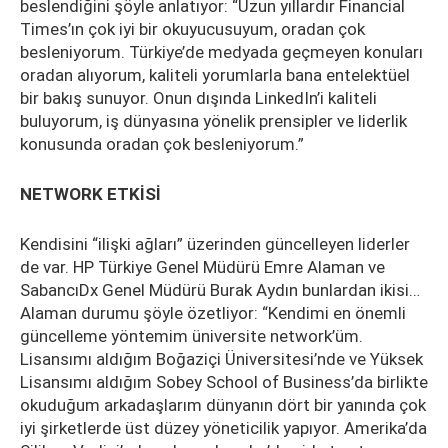
beslendiğini şöyle anlatıyor: “Uzun yıllardır Financial
Times’ın çok iyi bir okuyucusuyum, oradan çok
besleniyorum. Türkiye’de medyada geçmeyen konuları
oradan alıyorum, kaliteli yorumlarla bana entelektüel
bir bakış sunuyor. Onun dışında LinkedIn’i kaliteli
buluyorum, iş dünyasına yönelik prensipler ve liderlik
konusunda oradan çok besleniyorum.”
NETWORK ETKİSİ
Kendisini “ilişki ağları” üzerinden güncelleyen liderler
de var. HP Türkiye Genel Müdürü Emre Alaman ve
SabancıDx Genel Müdürü Burak Aydın bunlardan ikisi…
Alaman durumu şöyle özetliyor: “Kendimi en önemli
güncelleme yöntemim üniversite network’üm.
Lisansımı aldığım Boğaziçi Üniversitesi’nde ve Yüksek
Lisansımı aldığım Sobey School of Business’da birlikte
okuduğum arkadaşlarım dünyanın dört bir yanında çok
iyi şirketlerde üst düzey yöneticilik yapıyor. Amerika’da