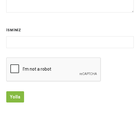
İSMİNİZ
Yolla