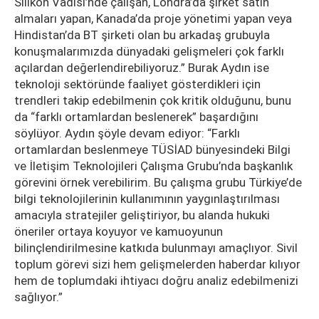
Silikon Vadisi’nde çalışan, Londra’da şirket satın
almaları yapan, Kanada’da proje yönetimi yapan veya
Hindistan’da BT şirketi olan bu arkadaş grubuyla
konuşmalarımızda dünyadaki gelişmeleri çok farklı
açılardan değerlendirebiliyoruz.” Burak Aydın ise
teknoloji sektöründe faaliyet gösterdikleri için
trendleri takip edebilmenin çok kritik olduğunu, bunu
da “farklı ortamlardan beslenerek” başardığını
söylüyor. Aydın şöyle devam ediyor: “Farklı
ortamlardan beslenmeye TÜSİAD bünyesindeki Bilgi
ve İletişim Teknolojileri Çalışma Grubu’nda başkanlık
görevini örnek verebilirim. Bu çalışma grubu Türkiye’de
bilgi teknolojilerinin kullanımının yaygınlaştırılması
amacıyla stratejiler geliştiriyor, bu alanda hukuki
öneriler ortaya koyuyor ve kamuoyunun
bilinçlendirilmesine katkıda bulunmayı amaçlıyor. Sivil
toplum görevi sizi hem gelişmelerden haberdar kılıyor
hem de toplumdaki ihtiyacı doğru analiz edebilmenizi
sağlıyor.”