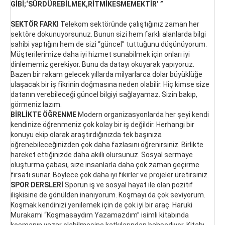
GİBİ;‘SÜRDÜREBİLMEK,RİTMİKESMEMEKTİR’ ”
SEKTÖR FARKI
Telekom sektöründe çalıştığınız zaman her
sektöre dokunuyorsunuz. Bunun sizi hem farklı alanlarda bilgi
sahibi yaptığını hem de sizi “güncel” tuttuğunu düşünüyorum.
Müşterilerimize daha iyi hizmet sunabilmek için onları iyi
dinlememiz gerekiyor. Bunu da datayı okuyarak yapıyoruz.
Bazen bir rakam gelecek yıllarda milyarlarca dolar büyüklüğe
ulaşacak bir iş fikrinin doğmasına neden olabilir. Hiç kimse size
datanın verebileceği güncel bilgiyi sağlayamaz. Sizin bakıp,
görmeniz lazım.
BİRLİKTE ÖĞRENME
Modern organizasyonlarda her şeyi kendi
kendinize öğrenmeniz çok kolay bir iş değildir. Herhangi bir
konuyu ekip olarak araştırdığınızda tek başınıza
öğrenebileceğinizden çok daha fazlasını öğrenirsiniz. Birlikte
hareket ettiğinizde daha akıllı olursunuz. Sosyal sermaye
oluşturma çabası, size insanlarla daha çok zaman geçirme
fırsatı sunar. Böylece çok daha iyi fikirler ve projeler üretirsiniz.
SPOR DERSLERİ
Sporun iş ve sosyal hayat ile olan pozitif
ilişkisine de gönülden inanıyorum. Koşmayı da çok seviyorum.
Koşmak kendinizi yenilemek için de çok iyi bir araç. Haruki
Murakami “Koşmasaydım Yazamazdım” isimli kitabında