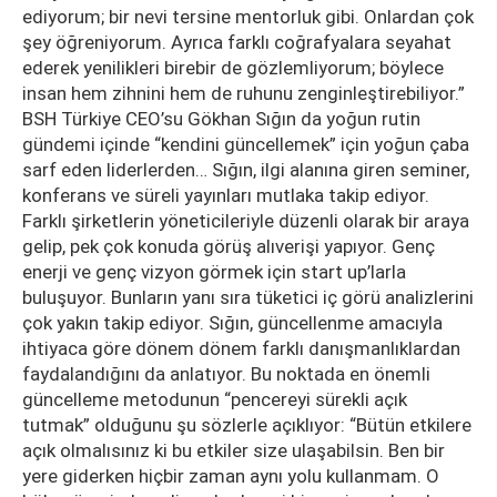
ediyorum; bir nevi tersine mentorluk gibi. Onlardan çok
şey öğreniyorum. Ayrıca farklı coğrafyalara seyahat
ederek yenilikleri birebir de gözlemliyorum; böylece
insan hem zihnini hem de ruhunu zenginleştirebiliyor.”
BSH Türkiye CEO’su Gökhan Sığın da yoğun rutin
gündemi içinde “kendini güncellemek” için yoğun çaba
sarf eden liderlerden… Sığın, ilgi alanına giren seminer,
konferans ve süreli yayınları mutlaka takip ediyor.
Farklı şirketlerin yöneticileriyle düzenli olarak bir araya
gelip, pek çok konuda görüş alıverişi yapıyor. Genç
enerji ve genç vizyon görmek için start up’larla
buluşuyor. Bunların yanı sıra tüketici iç görü analizlerini
çok yakın takip ediyor. Sığın, güncellenme amacıyla
ihtiyaca göre dönem dönem farklı danışmanlıklardan
faydalandığını da anlatıyor. Bu noktada en önemli
güncelleme metodunun “pencereyi sürekli açık
tutmak” olduğunu şu sözlerle açıklıyor: “Bütün etkilere
açık olmalısınız ki bu etkiler size ulaşabilsin. Ben bir
yere giderken hiçbir zaman aynı yolu kullanmam. O