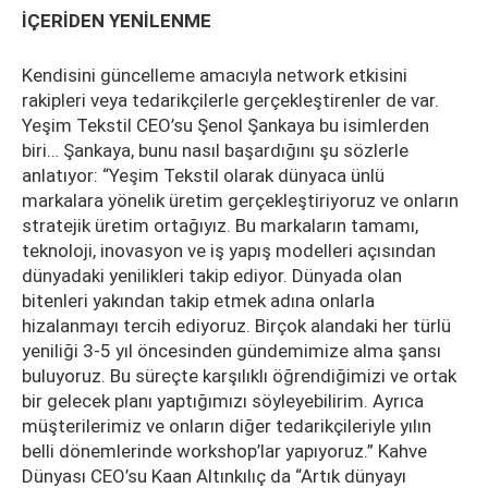
İÇERİDEN YENİLENME
Kendisini güncelleme amacıyla network etkisini
rakipleri veya tedarikçilerle gerçekleştirenler de var.
Yeşim Tekstil CEO’su Şenol Şankaya bu isimlerden
biri… Şankaya, bunu nasıl başardığını şu sözlerle
anlatıyor: “Yeşim Tekstil olarak dünyaca ünlü
markalara yönelik üretim gerçekleştiriyoruz ve onların
stratejik üretim ortağıyız. Bu markaların tamamı,
teknoloji, inovasyon ve iş yapış modelleri açısından
dünyadaki yenilikleri takip ediyor. Dünyada olan
bitenleri yakından takip etmek adına onlarla
hizalanmayı tercih ediyoruz. Birçok alandaki her türlü
yeniliği 3-5 yıl öncesinden gündemimize alma şansı
buluyoruz. Bu süreçte karşılıklı öğrendiğimizi ve ortak
bir gelecek planı yaptığımızı söyleyebilirim. Ayrıca
müşterilerimiz ve onların diğer tedarikçileriyle yılın
belli dönemlerinde workshop’lar yapıyoruz.” Kahve
Dünyası CEO’su Kaan Altınkılıç da “Artık dünyayı