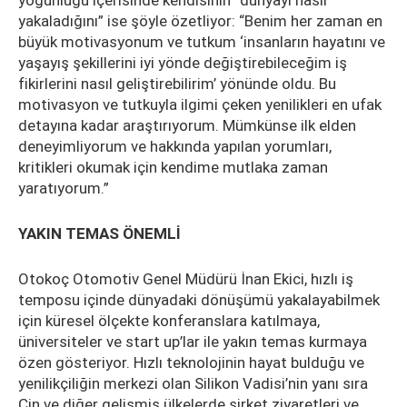
yoğunluğu içerisinde kendisinin “dünyayı nasıl
yakaladığını” ise şöyle özetliyor: “Benim her zaman en
büyük motivasyonum ve tutkum ‘insanların hayatını ve
yaşayış şekillerini iyi yönde değiştirebileceğim iş
fikirlerini nasıl geliştirebilirim’ yönünde oldu. Bu
motivasyon ve tutkuyla ilgimi çeken yenilikleri en ufak
detayına kadar araştırıyorum. Mümkünse ilk elden
deneyimliyorum ve hakkında yapılan yorumları,
kritikleri okumak için kendime mutlaka zaman
yaratıyorum.”
YAKIN TEMAS ÖNEMLİ
Otokoç Otomotiv Genel Müdürü İnan Ekici, hızlı iş
temposu içinde dünyadaki dönüşümü yakalayabilmek
için küresel ölçekte konferanslara katılmaya,
üniversiteler ve start up’lar ile yakın temas kurmaya
özen gösteriyor. Hızlı teknolojinin hayat bulduğu ve
yenilikçiliğin merkezi olan Silikon Vadisi’nin yanı sıra
Çin ve diğer gelişmiş ülkelerde şirket ziyaretleri ve