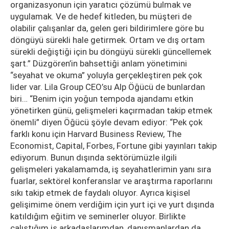
organizasyonun için yaratıcı çözümü bulmak ve
uygulamak. Ve de hedef kitleden, bu müşteri de
olabilir çalışanlar da, gelen geri bildirimlere göre bu
döngüyü sürekli hale getirmek. Ortam ve dış ortam
sürekli değiştiği için bu döngüyü sürekli güncellemek
şart.” Düzgören’in bahsettiği anlam yönetimini
“seyahat ve okuma” yoluyla gerçekleştiren pek çok
lider var. Lila Group CEO’su Alp Öğücü de bunlardan
biri… “Benim için yoğun tempoda ajandamı etkin
yönetirken günü, gelişmeleri kaçırmadan takip etmek
önemli” diyen Öğücü şöyle devam ediyor: “Pek çok
farklı konu için Harvard Business Review, The
Economist, Capital, Forbes, Fortune gibi yayınları takip
ediyorum. Bunun dışında sektörümüzle ilgili
gelişmeleri yakalamamda, iş seyahatlerimin yanı sıra
fuarlar, sektörel konferanslar ve araştırma raporlarını
sıkı takip etmek de faydalı oluyor. Ayrıca kişisel
gelişimime önem verdiğim için yurt içi ve yurt dışında
katıldığım eğitim ve seminerler oluyor. Birlikte
çalıştığım iş arkadaşlarımdan, danışmanlardan da