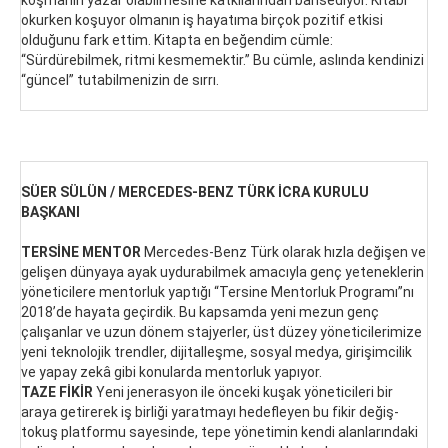
koşmanın yazar olabilmesine katkılarından bahsediyor. Kitabı
okurken koşuyor olmanın iş hayatıma birçok pozitif etkisi
olduğunu fark ettim. Kitapta en beğendim cümle:
“Sürdürebilmek, ritmi kesmemektir.” Bu cümle, aslında kendinizi
“güncel” tutabilmenizin de sırrı.
SÜER SÜLÜN / MERCEDES-BENZ TÜRK İCRA KURULU
BAŞKANI
TERSİNE MENTOR
Mercedes-Benz Türk olarak hızla değişen ve
gelişen dünyaya ayak uydurabilmek amacıyla genç yeteneklerin
yöneticilere mentorluk yaptığı “Tersine Mentorluk Programı”nı
2018’de hayata geçirdik. Bu kapsamda yeni mezun genç
çalışanlar ve uzun dönem stajyerler, üst düzey yöneticilerimize
yeni teknolojik trendler, dijitalleşme, sosyal medya, girişimcilik
ve yapay zekâ gibi konularda mentorluk yapıyor.
TAZE FİKİR
Yeni jenerasyon ile önceki kuşak yöneticileri bir
araya getirerek iş birliği yaratmayı hedefleyen bu fikir değiş-
tokuş platformu sayesinde, tepe yönetimin kendi alanlarındaki