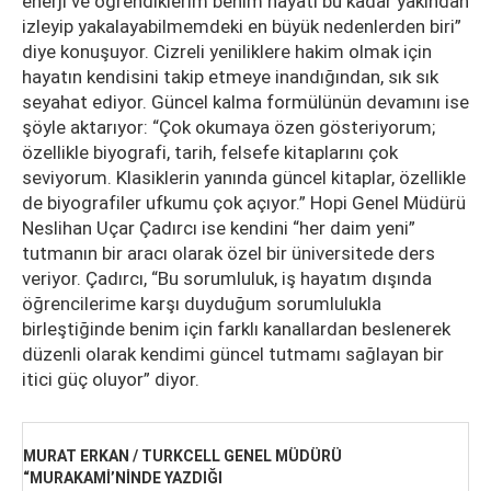
enerji ve öğrendiklerim benim hayatı bu kadar yakından
izleyip yakalayabilmemdeki en büyük nedenlerden biri”
diye konuşuyor. Cizreli yeniliklere hakim olmak için
hayatın kendisini takip etmeye inandığından, sık sık
seyahat ediyor. Güncel kalma formülünün devamını ise
şöyle aktarıyor: “Çok okumaya özen gösteriyorum;
özellikle biyografi, tarih, felsefe kitaplarını çok
seviyorum. Klasiklerin yanında güncel kitaplar, özellikle
de biyografiler ufkumu çok açıyor.” Hopi Genel Müdürü
Neslihan Uçar Çadırcı ise kendini “her daim yeni”
tutmanın bir aracı olarak özel bir üniversitede ders
veriyor. Çadırcı, “Bu sorumluluk, iş hayatım dışında
öğrencilerime karşı duyduğum sorumlulukla
birleştiğinde benim için farklı kanallardan beslenerek
düzenli olarak kendimi güncel tutmamı sağlayan bir
itici güç oluyor” diyor.
MURAT ERKAN / TURKCELL GENEL MÜDÜRÜ
“MURAKAMİ’NİNDE YAZDIĞI