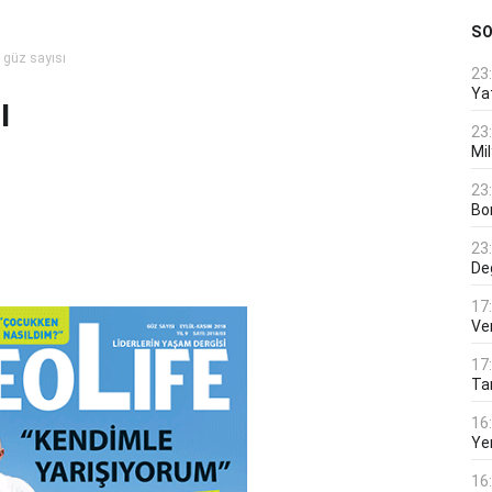
S
 güz sayısı
23
Ya
ı
23
Mi
23
Bo
23
De
17
Ver
17
Tar
16
Ye
16