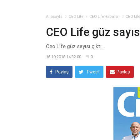
Anasayfa
CEO Life
CEO Life Haberleri
CEO Life
CEO Life güz sayıs
Ceo Life güz sayısı çıktı...
16.10.2018 14:32:00
0
Paylaş
Tweet
Paylaş