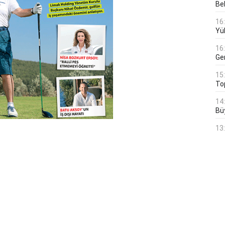
Bek
16
Yü
16
Ge
15
To
14
Bü
13