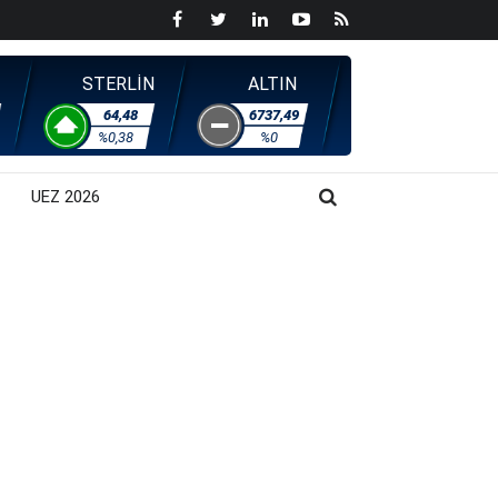
STERLİN
ALTIN
64,48
6737,49
%0,38
%0
UEZ 2026