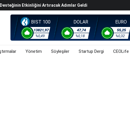
steğinin Etkinliğini Artıracak Adımlar Geldi
arısında 119,5 Milyar Liralık Sukuk Ihraç Etti
ek Hafta Gözler ABD'de Açıklanacak Tarım Dışı Istihdam
BIST 100
DOLAR
EURO
evel Üst Yönetim Yapılanmasına Geçti
13821,97
47,74
55,25
%0,49
%0,18
%0,32
ahnesine Dönüşüyor
ştırmalar
Yönetim
Söyleşiler
Startup Dergi
CEOLife