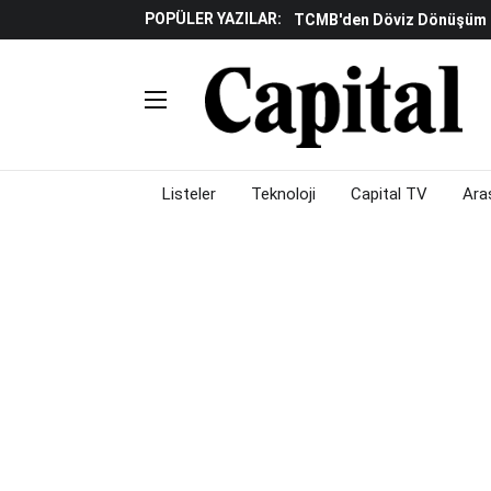
POPÜLER YAZILAR:
TCMB'den Döviz Dönüşüm De
Katılım Bankaları Yılın Ilk Y
Küresel Piyasalarda Gelec
Verisine Çevrildi
Altınay Savunma Grubu C-L
Çalışma Alanları Konser S
Listeler
Teknoloji
Capital TV
Ara