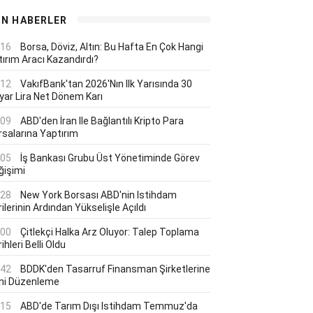
ON HABERLER
:16
Borsa, Döviz, Altın: Bu Hafta En Çok Hangi
tırım Aracı Kazandırdı?
:12
VakıfBank'tan 2026'nın Ilk Yarısında 30
lyar Lira Net Dönem Karı
:09
ABD'den İran Ile Bağlantılı Kripto Para
rsalarına Yaptırım
:05
İş Bankası Grubu Üst Yönetiminde Görev
ğişimi
:28
New York Borsası ABD'nin Istihdam
ilerinin Ardından Yükselişle Açıldı
:00
Çitlekçi Halka Arz Oluyor: Talep Toplama
ihleri Belli Oldu
:42
BDDK'den Tasarruf Finansman Şirketlerine
ni Düzenleme
:15
ABD'de Tarım Dışı Istihdam Temmuz'da