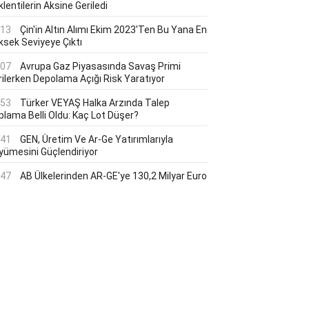
lentilerin Aksine Geriledi
:13
Çin'in Altın Alımı Ekim 2023'ten Bu Yana En
ksek Seviyeye Çıktı
:07
Avrupa Gaz Piyasasında Savaş Primi
rilerken Depolama Açığı Risk Yaratıyor
:53
Türker VEYAŞ Halka Arzında Talep
plama Belli Oldu: Kaç Lot Düşer?
:41
GEN, Üretim Ve Ar-Ge Yatırımlarıyla
yümesini Güçlendiriyor
:47
AB Ülkelerinden AR-GE'ye 130,2 Milyar Euro