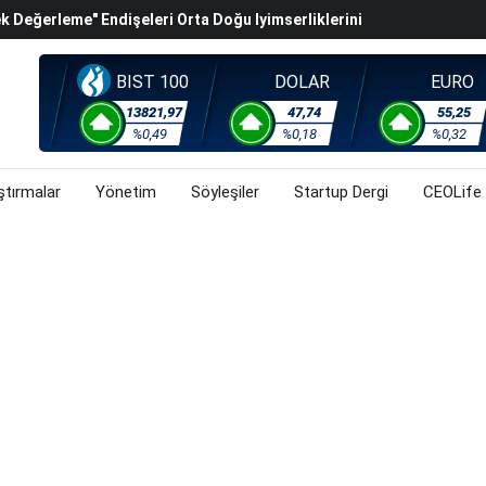
k Değerleme" Endişeleri Orta Doğu Iyimserliklerini
iyasalarında Oynaklığı Artırdı
BIST 100
DOLAR
EURO
ahnesine Dönüşüyor
rsa, Döviz Ve Altında Son Durum Ne? (3 Ağustos 2026)
13821,97
47,74
55,25
%0,49
%0,18
%0,32
ştırmalar
Yönetim
Söyleşiler
Startup Dergi
CEOLife