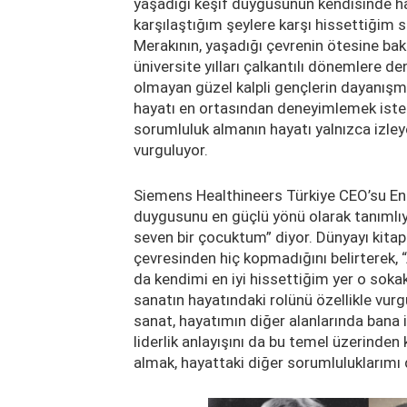
yaşadığı keşif duygusunun kendisinde hal
karşılaştığım şeylere karşı hissettiğim 
Merakının, yaşadığı çevrenin ötesine bak
üniversite yılları çalkantılı dönemlere den
olmayan güzel kalpli gençlerin dayanışma
hayatı en ortasından deneyimlemek iste
sorumluluk almanın hayatı yalnızca izley
vurguluyor.
Siemens Healthineers Türkiye CEO’su Eni
duygusunu en güçlü yönü olarak tanımlıy
seven bir çocuktum” diyor. Dünyayı kita
çevresinden hiç kopmadığını belirterek,
da kendimi en iyi hissettiğim yer o soka
sanatın hayatındaki rolünü özellikle vu
sanat, hayatımın diğer alanlarında bana 
liderlik anlayışını da bu temel üzerind
almak, hayattaki diğer sorumluluklarımı 