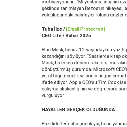
motivasyonunu, “Milyonlarca insanın uz
şeklinde tanımlayan Bezos’un hikayesi, er
yolculuğundaki belirleyici rolünü gözler 
Tuba İlze /
[email Protected]
CEO Life / Bahar 2025
Elon Musk, henüz 12 yaşındayken yazdığı 
kazandığını söylüyor. “Saatlerce kitap 
Musk, bu erken dönem teknoloji merakını 
dönüştürmüş durumda. Microsoft CEO’su 
yürüttüğü gençlik yıllarının bugün empati
ifade ediyor. Apple CEO’su Tim Cook ise 
çalışma alışkanlığının ve doğru soru sorm
vurguluyor.
HAYALLER GERÇEK OLDUĞUNDA
Bazı liderler daha çocuk yaşta ne yapmak 