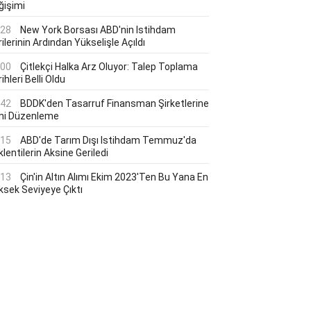
ğişimi
:28
New York Borsası ABD'nin Istihdam
ilerinin Ardından Yükselişle Açıldı
:00
Çitlekçi Halka Arz Oluyor: Talep Toplama
ihleri Belli Oldu
:42
BDDK'den Tasarruf Finansman Şirketlerine
ni Düzenleme
:15
ABD'de Tarım Dışı Istihdam Temmuz'da
lentilerin Aksine Geriledi
:13
Çin'in Altın Alımı Ekim 2023'ten Bu Yana En
ksek Seviyeye Çıktı