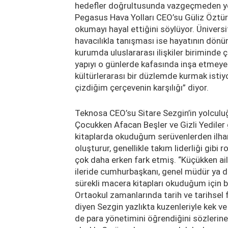
hedefler doğrultusunda vazgeçmeden yoll
Pegasus Hava Yolları CEO’su Güliz Öztürk
okumayı hayal ettiğini söylüyor. Ünive
havacılıkla tanışması ise hayatının dönü
kurumda uluslararası ilişkiler biriminde
yapıyı o günlerde kafasında inşa etmeye b
kültürlerarası bir düzlemde kurmak istiy
çizdiğim çerçevenin karşılığı” diyor.
Teknosa CEO’su Sitare Sezgin’in yolculu
Çocukken Afacan Beşler ve Gizli Yediler 
kitaplarda okuduğum serüvenlerden ilham
oluşturur, genellikle takım liderliği gibi 
çok daha erken fark etmiş. “Küçükken ai
ileride cumhurbaşkanı, genel müdür ya d
sürekli macera kitapları okuduğum için 
Ortaokul zamanlarında tarih ve tarihsel
diyen Sezgin yazlıkta kuzenleriyle kek v
de para yönetimini öğrendiğini sözlerine 