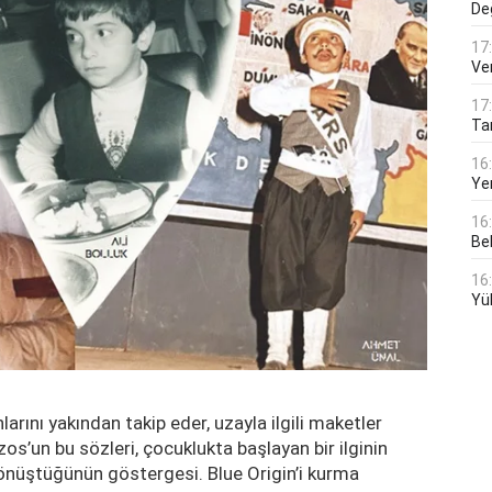
De
17
Ver
17
Tar
16
Ye
16
Bek
16
Yü
rını yakından takip eder, uzayla ilgili maketler
’un bu sözleri, çocuklukta başlayan bir ilginin
e dönüştüğünün göstergesi. Blue Origin’i kurma