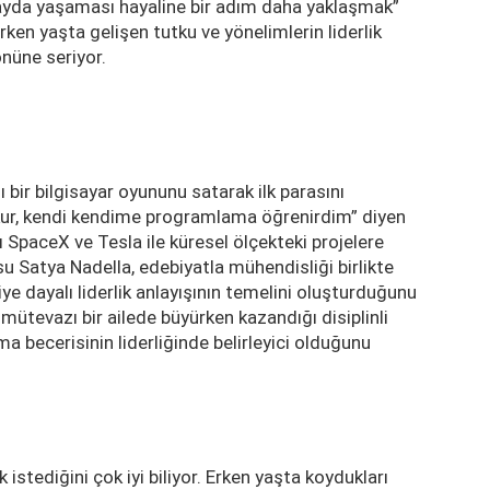
ayda yaşaması hayaline bir adım daha yaklaşmak”
ken yaşta gelişen tutku ve yönelimlerin liderlik
önüne seriyor.
bir bilgisayar oyununu satarak ilk parasını
okur, kendi kendime programlama öğrenirdim” diyen
SpaceX ve Tesla ile küresel ölçekteki projelere
Satya Nadella, edebiyatla mühendisliği birlikte
ye dayalı liderlik anlayışının temelini oluşturduğunu
mütevazı bir ailede büyürken kazandığı disiplinli
a becerisinin liderliğinde belirleyici olduğunu
istediğini çok iyi biliyor. Erken yaşta koydukları