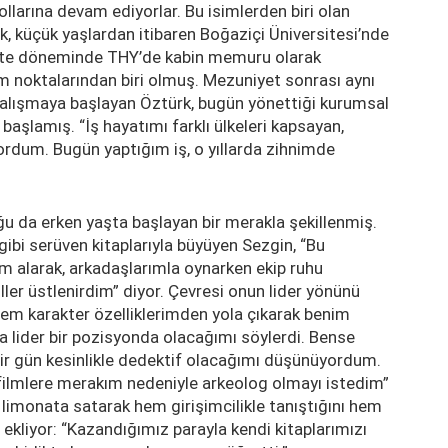
arına devam ediyorlar. Bu isimlerden biri olan
, küçük yaşlardan itibaren Boğaziçi Üniversitesi’nde
rsite döneminde THY’de kabin memuru olarak
m noktalarından biri olmuş. Mezuniyet sonrası aynı
 çalışmaya başlayan Öztürk, bugün yönettiği kurumsal
aşlamış. “İş hayatımı farklı ülkeleri kapsayan,
ordum. Bugün yaptığım iş, o yıllarda zihnimde
ğu da erken yaşta başlayan bir merakla şekillenmiş.
gibi serüven kitaplarıyla büyüyen Sezgin, “Bu
 alarak, arkadaşlarımla oynarken ekip ruhu
roller üstlenirdim” diyor. Çevresi onun lider yönünü
lem karakter özelliklerimden yola çıkarak benim
a lider bir pozisyonda olacağımı söylerdi. Bense
bir gün kesinlikle dedektif olacağımı düşünüyordum.
 filmlere merakım nedeniyle arkeolog olmayı istedim”
e limonata satarak hem girişimcilikle tanıştığını hem
ekliyor: “Kazandığımız parayla kendi kitaplarımızı