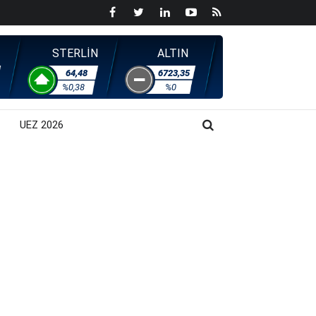
STERLİN
ALTIN
64,48
6723,35
%0,38
%0
UEZ 2026