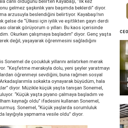
a canlı olduğunu belirten Kayabaşı, “İlk kez
sonu gelmez şaşkınlık yanı başımda beklerdi” diyor.
ma arzusuyla beslendiğini belirtiyor. Kayabaşı’nın
k gelse de “Ülkesi için iyilik ve eşitlikten gayrı derdi
sı olarak görüyorum o yılları. Bu kaos içerisinde
CEO
dim. Okurken çalışmaya başladım” diyor. Genç yaşta
erek değil, yaşayarak öğrenmesini sağladığını
s Sonemel de çocukluk yıllarını anlatırken merak
or. “Keşfetme merakıyla dolu, yeni şeyler yaratmayı
plardan öğrenmeyi sevdiğini, buna rağmen sosyal
 “Arkadaşlarımla sokakta oynayarak büyüdüm, hala
klar” diyor. Müzikle küçük yaşta tanışan Sonemel,
rguluyor. “Küçük yaşta piyano çalmaya başladım ve
ilham kaynağı oldu” ifadesini kullanan Sonemel,
en kurmuş. Sonemel, “Küçük yaşlarda sorumluluk
da layığıyla yapmama vesile oldu” diyor.