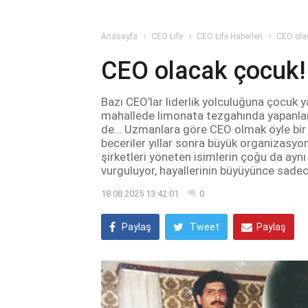
Anasayfa
CEO Life
CEO Life Haberleri
CEO ola
CEO olacak çocuk!
Bazı CEO’lar liderlik yolculuğuna çocuk ya
mahallede limonata tezgahında yapanlar
de… Uzmanlara göre CEO olmak öyle bir 
beceriler yıllar sonra büyük organizasy
şirketleri yöneten isimlerin çoğu da aynı 
vurguluyor, hayallerinin büyüyünce sadece
18.08.2025 13:42:01
0
Paylaş
Tweet
Paylaş