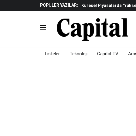
POPÜLER YAZILAR:
Küresel Piyasalarda "yükse
Gölgeliyor
Fed Ve ABD Verileri Emtia P
Çalışma Alanları Konser S
Piyasalarda Gün Ortası: Bo
Listeler
Teknoloji
Capital TV
Ara