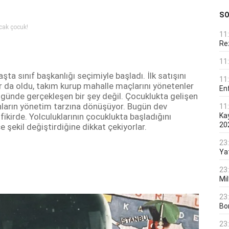
S
cak çocuk!
11
Rez
11
şta sınıf başkanlığı seçimiyle başladı. İlk satışını
11
 da oldu, takım kurup mahalle maçlarını yönetenler
En
günde gerçekleşen bir şey değil. Çocuklukta gelişen
onların yönetim tarzına dönüşüyor. Bugün dev
11
fikirde. Yolculuklarının çocuklukta başladığını
Ka
20
 şekil değiştirdiğine dikkat çekiyorlar.
23
Ya
23
Mi
23
Bo
23