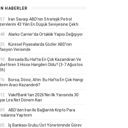
ON HABERLER
:57
İran Savaşı ABD'nin Stratejik Petrol
ervlerini 43 Yılın En Düşük Seviyesine Çekti
:48
Alarko Carrier'da Ortaklık Yapısı Değişiyor
:25
Küresel Piyasalarda Gözler ABD'nin
flasyon Verisinde
:10
Borsada Bu Hafta En Çok Kazandıran Ve
ybettiren 3 Hisse Hangileri Oldu? (3-7 Ağustos
26)
:16
Borsa, Döviz, Altın: Bu Hafta En Çok Hangi
tırım Aracı Kazandırdı?
:12
VakıfBank'tan 2026'nın Ilk Yarısında 30
lyar Lira Net Dönem Karı
:09
ABD'den İran Ile Bağlantılı Kripto Para
rsalarına Yaptırım
:05
İş Bankası Grubu Üst Yönetiminde Görev