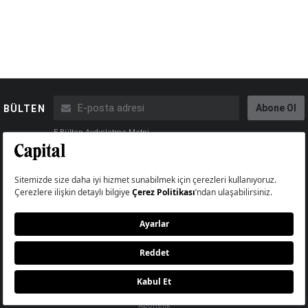
Abone Ol
BÜLTEN
E-Bülten Aydınlatma Metni
BİZİ TAKİP EDİN
Copyright © Capital Online
Big Medya Teknoloji A.Ş.
Üsküdar İstanbul Turkey
Künye
İletişim
Çerez Politikası
Çerezleri Sıfırla
Aydınlatma Metni
Abonelik