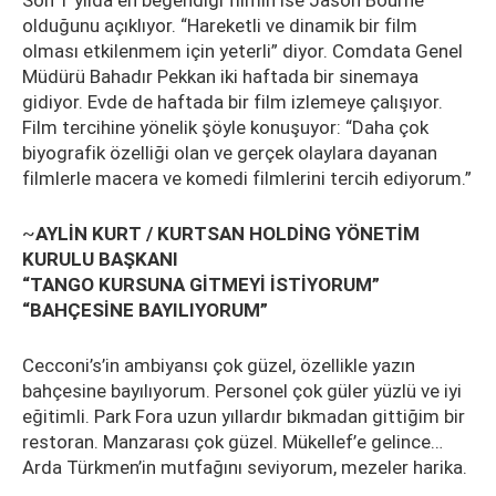
Son 1 yılda en beğendiği filmin ise Jason Bourne
olduğunu açıklıyor. “Hareketli ve dinamik bir film
olması etkilenmem için yeterli” diyor. Comdata Genel
Müdürü Bahadır Pekkan iki haftada bir sinemaya
gidiyor. Evde de haftada bir film izlemeye çalışıyor.
Film tercihine yönelik şöyle konuşuyor: “Daha çok
biyografik özelliği olan ve gerçek olaylara dayanan
filmlerle macera ve komedi filmlerini tercih ediyorum.”
~
AYLİN KURT / KURTSAN HOLDİNG YÖNETİM
KURULU BAŞKANI
“TANGO KURSUNA GİTMEYİ İSTİYORUM”
“BAHÇESİNE BAYILIYORUM”
Cecconi’s’in ambiyansı çok güzel, özellikle yazın
bahçesine bayılıyorum. Personel çok güler yüzlü ve iyi
eğitimli. Park Fora uzun yıllardır bıkmadan gittiğim bir
restoran. Manzarası çok güzel. Mükellef’e gelince…
Arda Türkmen’in mutfağını seviyorum, mezeler harika.