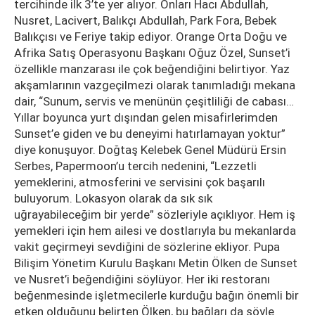
tercihinde ilk 3’te yer alıyor. Onları Hacı Abdullah,
Nusret, Lacivert, Balıkçı Abdullah, Park Fora, Bebek
Balıkçısı ve Feriye takip ediyor. Orange Orta Doğu ve
Afrika Satış Operasyonu Başkanı Oğuz Özel, Sunset’i
özellikle manzarası ile çok beğendiğini belirtiyor. Yaz
akşamlarının vazgeçilmezi olarak tanımladığı mekana
dair, “Sunum, servis ve menünün çeşitliliği de cabası…
Yıllar boyunca yurt dışından gelen misafirlerimden
Sunset’e giden ve bu deneyimi hatırlamayan yoktur”
diye konuşuyor. Doğtaş Kelebek Genel Müdürü Ersin
Serbes, Papermoon’u tercih nedenini, “Lezzetli
yemeklerini, atmosferini ve servisini çok başarılı
buluyorum. Lokasyon olarak da sık sık
uğrayabileceğim bir yerde” sözleriyle açıklıyor. Hem iş
yemekleri için hem ailesi ve dostlarıyla bu mekanlarda
vakit geçirmeyi sevdiğini de sözlerine ekliyor. Pupa
Bilişim Yönetim Kurulu Başkanı Metin Ölken de Sunset
ve Nusret’i beğendiğini söylüyor. Her iki restoranı
beğenmesinde işletmecilerle kurduğu bağın önemli bir
etken olduğunu belirten Ölken, bu bağları da şöyle