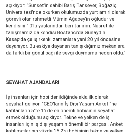
açıklıyor: “Sunset’in sahibi Barış Tansever, Boğaziçi
Üniversitesi’nde okurken okulumuzda yurt amiri olarak
görevli olan rahmetli Mümin Ağabey’in oğludur ve
kendisini 10’lu yaşlarından beri tanırım. Nusret ile
tanışmamız da kendisi Bostancı’da Günaydın
Kasap’da çalışırkenki zamanlara yani 20 yıl öncesine
dayanıyor. Bu eskiye dayanan tanışıklığımız mekanlara
da farklı bir gönül bağı ile sevgi duymama neden oldu.”
SEYAHAT AJANDALA
RI
İş insanları için hobi denildiğinde akla ilk olarak
seyahat geliyor. “CEO’ların İş Dışı Yaşam Anketi”ne
katılanların 5’te 1’i de en önemli hobisinin seyahat
etmek olduğunu açıklıyor. Tekne ve yelken de iş
insanları için iş dışı yaşamın önemli bir parçası. Anket
katılımcılarının yüzde 15,2’si hobisinin tekne ve yelken