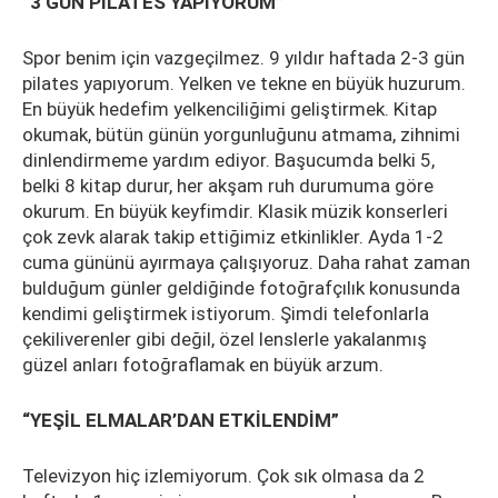
“3 GÜN PİLATES YAPIYORUM”
Spor benim için vazgeçilmez. 9 yıldır haftada 2-3 gün
pilates yapıyorum. Yelken ve tekne en büyük huzurum.
En büyük hedefim yelkenciliğimi geliştirmek. Kitap
okumak, bütün günün yorgunluğunu atmama, zihnimi
dinlendirmeme yardım ediyor. Başucumda belki 5,
belki 8 kitap durur, her akşam ruh durumuma göre
okurum. En büyük keyfimdir. Klasik müzik konserleri
çok zevk alarak takip ettiğimiz etkinlikler. Ayda 1-2
cuma gününü ayırmaya çalışıyoruz. Daha rahat zaman
bulduğum günler geldiğinde fotoğrafçılık konusunda
kendimi geliştirmek istiyorum. Şimdi telefonlarla
çekiliverenler gibi değil, özel lenslerle yakalanmış
güzel anları fotoğraflamak en büyük arzum.
“YEŞİL ELMALAR’DAN ETKİLENDİM”
Televizyon hiç izlemiyorum. Çok sık olmasa da 2