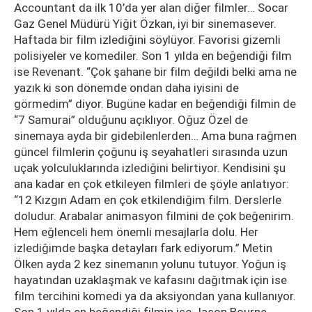
Accountant da ilk 10’da yer alan diğer filmler… Socar
Gaz Genel Müdürü Yiğit Özkan, iyi bir sinemasever.
Haftada bir film izlediğini söylüyor. Favorisi gizemli
polisiyeler ve komediler. Son 1 yılda en beğendiği film
ise Revenant. “Çok şahane bir film değildi belki ama ne
yazık ki son dönemde ondan daha iyisini de
görmedim” diyor. Bugüne kadar en beğendiği filmin de
“7 Samurai” olduğunu açıklıyor. Oğuz Özel de
sinemaya ayda bir gidebilenlerden… Ama buna rağmen
güncel filmlerin çoğunu iş seyahatleri sırasında uzun
uçak yolculuklarında izlediğini belirtiyor. Kendisini şu
ana kadar en çok etkileyen filmleri de şöyle anlatıyor:
“12 Kızgın Adam en çok etkilendiğim film. Derslerle
doludur. Arabalar animasyon filmini de çok beğenirim.
Hem eğlenceli hem önemli mesajlarla dolu. Her
izlediğimde başka detayları fark ediyorum.” Metin
Ölken ayda 2 kez sinemanın yolunu tutuyor. Yoğun iş
hayatından uzaklaşmak ve kafasını dağıtmak için ise
film tercihini komedi ya da aksiyondan yana kullanıyor.