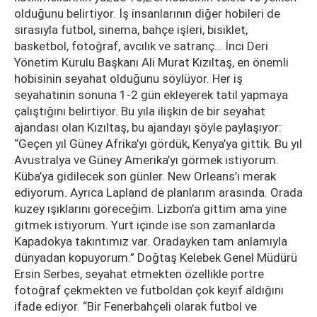
olduğunu belirtiyor. İş insanlarının diğer hobileri de
sırasıyla futbol, sinema, bahçe işleri, bisiklet,
basketbol, fotoğraf, avcılık ve satranç… İnci Deri
Yönetim Kurulu Başkanı Ali Murat Kızıltaş, en önemli
hobisinin seyahat olduğunu söylüyor. Her iş
seyahatinin sonuna 1-2 gün ekleyerek tatil yapmaya
çalıştığını belirtiyor. Bu yıla ilişkin de bir seyahat
ajandası olan Kızıltaş, bu ajandayı şöyle paylaşıyor:
“Geçen yıl Güney Afrika’yı gördük, Kenya’ya gittik. Bu yıl
Avustralya ve Güney Amerika’yı görmek istiyorum.
Küba’ya gidilecek son günler. New Orleans’ı merak
ediyorum. Ayrıca Lapland de planlarım arasında. Orada
kuzey ışıklarını göreceğim. Lizbon’a gittim ama yine
gitmek istiyorum. Yurt içinde ise son zamanlarda
Kapadokya takıntımız var. Oradayken tam anlamıyla
dünyadan kopuyorum.” Doğtaş Kelebek Genel Müdürü
Ersin Serbes, seyahat etmekten özellikle portre
fotoğraf çekmekten ve futboldan çok keyif aldığını
ifade ediyor. “Bir Fenerbahçeli olarak futbol ve