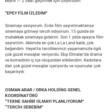
keyifli 1- 2 saat geçirmek için izliyordum.
“EPEY FİLM İZLEDİM”
Sinemayı seviyorum. Evde film seyretmektense
sinemaya gitmeyi tercih ediyorum. 15 günde bir
muhakkak sinemaya giderim. Son 1 yılda epeyce film
seyrettim. Aklımda en çok La La Land kaldı, çok
beğendim. Hayatta tercihlerimizi yaşamamızla ilgili
çok güzel mesajlar veriyordu. Ekşi Elmalar’da drama
ve komedinin iç içe oluşundan etkilendim. Kadınlara
dair çok güzel mesajlar içeriyordu ve oyuncular çok
başarılıydı.
OSMAN ARAR / ORKA HOLDİNG GENEL
KOORDİNATÖRÜ
“TEKNE SAHİBİ OLMAYI PLANLIYORUM”
“TERCİH SEBEBİM”