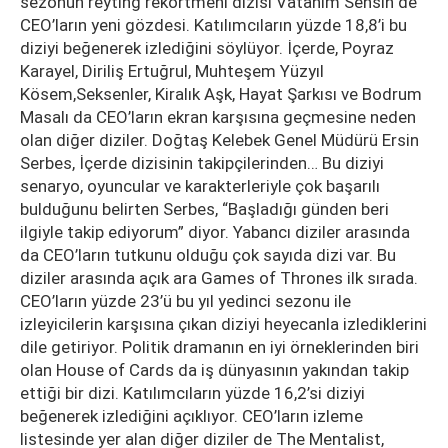
sezonun reyting rekortmeni dizisi Vatanım Sensin de
CEO’ların yeni gözdesi. Katılımcıların yüzde 18,8’i bu
diziyi beğenerek izlediğini söylüyor. İçerde, Poyraz
Karayel, Diriliş Ertuğrul, Muhteşem Yüzyıl
Kösem,Seksenler, Kiralık Aşk, Hayat Şarkısı ve Bodrum
Masalı da CEO’ların ekran karşısına geçmesine neden
olan diğer diziler. Doğtaş Kelebek Genel Müdürü Ersin
Serbes, İçerde dizisinin takipçilerinden… Bu diziyi
senaryo, oyuncular ve karakterleriyle çok başarılı
bulduğunu belirten Serbes, “Başladığı günden beri
ilgiyle takip ediyorum” diyor. Yabancı diziler arasında
da CEO’ların tutkunu olduğu çok sayıda dizi var. Bu
diziler arasında açık ara Games of Thrones ilk sırada.
CEO’ların yüzde 23’ü bu yıl yedinci sezonu ile
izleyicilerin karşısına çıkan diziyi heyecanla izlediklerini
dile getiriyor. Politik dramanın en iyi örneklerinden biri
olan House of Cards da iş dünyasının yakından takip
ettiği bir dizi. Katılımcıların yüzde 16,2’si diziyi
beğenerek izlediğini açıklıyor. CEO’ların izleme
listesinde yer alan diğer diziler de The Mentalist,