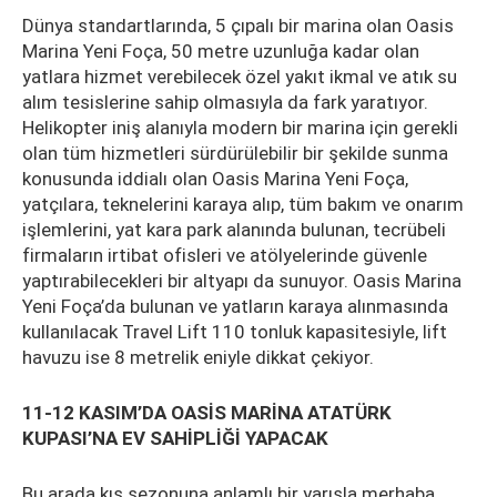
Dünya standartlarında, 5 çıpalı bir marina olan Oasis
Marina Yeni Foça, 50 metre uzunluğa kadar olan
yatlara hizmet verebilecek özel yakıt ikmal ve atık su
alım tesislerine sahip olmasıyla da fark yaratıyor.
Helikopter iniş alanıyla modern bir marina için gerekli
olan tüm hizmetleri sürdürülebilir bir şekilde sunma
konusunda iddialı olan Oasis Marina Yeni Foça,
yatçılara, teknelerini karaya alıp, tüm bakım ve onarım
işlemlerini, yat kara park alanında bulunan, tecrübeli
firmaların irtibat ofisleri ve atölyelerinde güvenle
yaptırabilecekleri bir altyapı da sunuyor. Oasis Marina
Yeni Foça’da bulunan ve yatların karaya alınmasında
kullanılacak Travel Lift 110 tonluk kapasitesiyle, lift
havuzu ise 8 metrelik eniyle dikkat çekiyor.
11-12 KASIM’DA OASİS MARİNA ATATÜRK
KUPASI’NA EV SAHİPLİĞİ YAPACAK
Bu arada kış sezonuna anlamlı bir yarışla merhaba