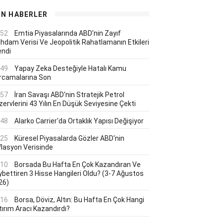
ON HABERLER
:52
Emtia Piyasalarında ABD'nin Zayıf
ihdam Verisi Ve Jeopolitik Rahatlamanın Etkileri
endi
:49
Yapay Zeka Desteğiyle Hatalı Kamu
rcamalarına Son
:57
İran Savaşı ABD'nin Stratejik Petrol
ervlerini 43 Yılın En Düşük Seviyesine Çekti
:48
Alarko Carrier'da Ortaklık Yapısı Değişiyor
:25
Küresel Piyasalarda Gözler ABD'nin
flasyon Verisinde
:10
Borsada Bu Hafta En Çok Kazandıran Ve
ybettiren 3 Hisse Hangileri Oldu? (3-7 Ağustos
26)
:16
Borsa, Döviz, Altın: Bu Hafta En Çok Hangi
tırım Aracı Kazandırdı?