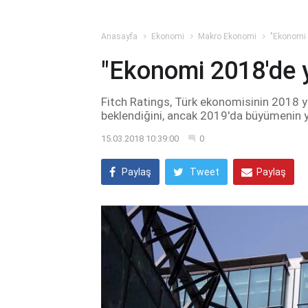
Anasayfa
Ekonomi
Makro Ekonomi
"Ekonomi 
"Ekonomi 2018'de 
Fitch Ratings, Türk ekonomisinin 2018 y
beklendiğini, ancak 2019'da büyümenin ye
15.03.2018 10:39:00
0
Paylaş
Tweet
Paylaş