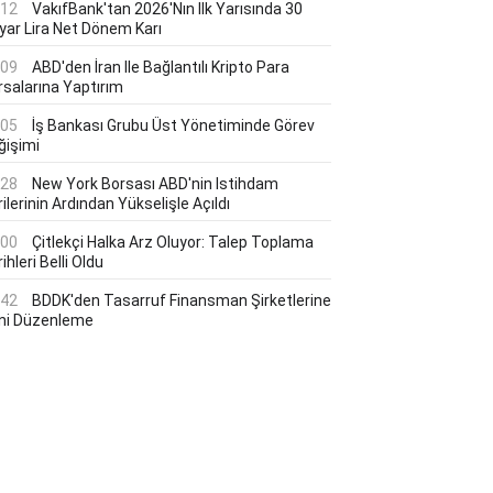
:12
VakıfBank'tan 2026'nın Ilk Yarısında 30
lyar Lira Net Dönem Karı
:09
ABD'den İran Ile Bağlantılı Kripto Para
rsalarına Yaptırım
:05
İş Bankası Grubu Üst Yönetiminde Görev
ğişimi
:28
New York Borsası ABD'nin Istihdam
ilerinin Ardından Yükselişle Açıldı
:00
Çitlekçi Halka Arz Oluyor: Talep Toplama
ihleri Belli Oldu
:42
BDDK'den Tasarruf Finansman Şirketlerine
ni Düzenleme