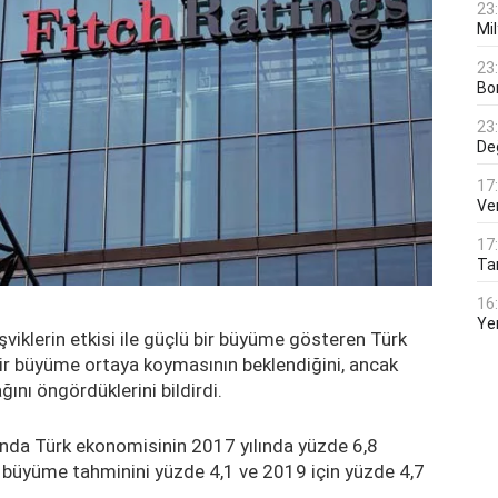
23
Mi
23
Bo
23
De
17
Ver
17
Tar
16
Ye
viklerin etkisi ile güçlü bir büyüme gösteren Türk
ir büyüme ortaya koymasının beklendiğini, ancak
nı öngördüklerini bildirdi.
unda Türk ekonomisinin 2017 yılında yüzde 6,8
 büyüme tahminini yüzde 4,1 ve 2019 için yüzde 4,7