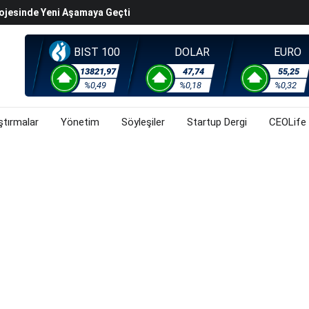
rojesinde Yeni Aşamaya Geçti
k Değerleme" Endişeleri Orta Doğu Iyimserliklerini
BIST 100
DOLAR
EURO
iyasalarında Oynaklığı Artırdı
ahnesine Dönüşüyor
13821,97
47,74
55,25
%0,49
%0,18
%0,32
rsa, Döviz Ve Altında Son Durum Ne? (3 Ağustos 2026)
ştırmalar
Yönetim
Söyleşiler
Startup Dergi
CEOLife