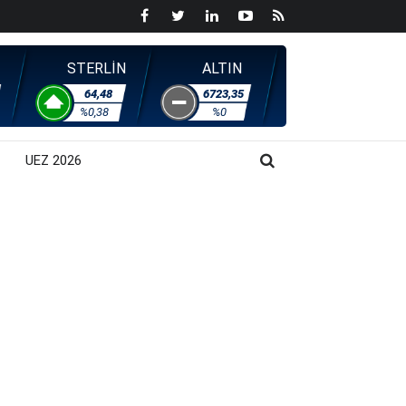
STERLİN
ALTIN
64,48
6723,35
%0,38
%0
UEZ 2026