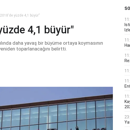
S
2018'de yüzde 4,1 büyür"
11
Ist
yüzde 4,1 büyür"
Izl
11
ılında daha yavaş bir büyüme ortaya koymasının
Ha
niden toparlanacağını belirtti.
11
Rez
11
11
En
11
Ka
20
23
Ya