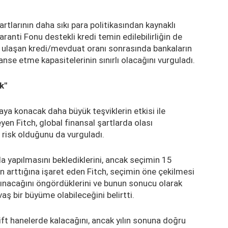
şartlarının daha sıkı para politikasından kaynaklı
Garanti Fonu destekli kredi temin edilebilirliğin de
'e ulaşan kredi/mevduat oranı sonrasında bankaların
nse etme kapasitelerinin sınırlı olacağını vurguladı.
k"
aya konacak daha büyük teşviklerin etkisi ile
n Fitch, global finansal şartlarda olası
 risk olduğunu da vurguladı.
a yapılmasını beklediklerini, ancak seçimin 15
 arttığına işaret eden Fitch, seçimin öne çekilmesi
lınacağını öngördüklerini ve bunun sonucu olarak
ş bir büyüme olabileceğini belirtti.
t hanelerde kalacağını, ancak yılın sonuna doğru