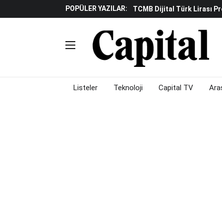
POPÜLER YAZILAR:
TCMB Dijital Türk Lirası P
Küresel Piyasalarda "yükse
Gölgeliyor
Fed Ve ABD Verileri Emtia P
Çalışma Alanları Konser S
Piyasalarda Gün Ortası: Bo
Listeler
Teknoloji
Capital TV
Ara