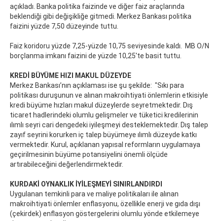
açıkladı. Banka politika faizinde ve diğer faiz araçlarında
beklendiği gibi değişikliğe gitmedi. Merkez Bankası politika
faizini yüzde 7,50 düzeyinde tuttu.
Faiz koridoru yüzde 7,25-yüzde 10,75 seviyesinde kaldı. MB O/N
borçlanma imkanı faizini de yüzde 10,25'te basit tuttu.
KREDİ BÜYÜME HIZI MAKUL DÜZEYDE
Merkez Bankası’nın açıklaması ise şu şekilde: "Sıkı para
politikası duruşunun ve alınan makroihtiyati önlemlerin etkisiyle
kredi büyüme hızları makul düzeylerde seyretmektedir. Dış
ticaret hadlerindeki olumlu gelişmeler ve tüketici kredilerinin
ılımlı seyri cari dengedeki iyileşmeyi desteklemektedir. Dış talep
zayıf seyrini korurken iç talep büyümeye ılımlı düzeyde katkı
vermektedir. Kurul, açıklanan yapısal reformların uygulamaya
geçirilmesinin büyüme potansiyelini önemli ölçüde
artırabileceğini değerlendirmektedir.
KURDAKİ OYNAKLIK İYİLEŞMEYİ SINIRLANDIRDI
Uygulanan temkinli para ve maliye politikaları ile alınan
makroihtiyati önlemler enflasyonu, özellikle enerji ve gıda dışı
(çekirdek) enflasyon göstergelerini olumlu yönde etkilemeye