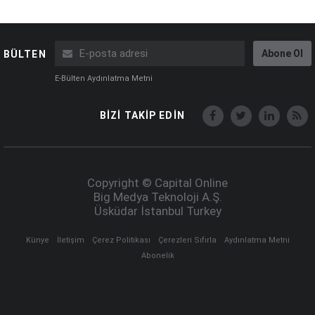
Abone Ol
BÜLTEN
E-Bülten Aydınlatma Metni
BİZİ TAKİP EDİN
Copyright © Capital Online
Big Medya Teknoloji A.Ş.
Üsküdar İstanbul Turkey
Künye
İletişim
Çerez Politikası
Çerezleri Sıfırla
Aydınlatma Metni
Abonelik