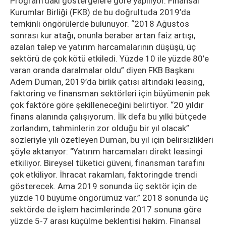
Program’daki göstergelere göre yapılıyor. Finansal
Kurumlar Birliği (FKB) de bu doğrultuda 2019’da
temkinli öngörülerde bulunuyor. “2018 Ağustos
sonrası kur atağı, onunla beraber artan faiz artışı,
azalan talep ve yatırım harcamalarının düşüşü, üç
sektörü de çok kötü etkiledi. Yüzde 10 ile yüzde 80’e
varan oranda daralmalar oldu” diyen FKB Başkanı
Adem Duman, 2019’da birlik çatısı altındaki leasing,
faktoring ve finansman sektörleri için büyümenin pek
çok faktöre göre şekilleneceğini belirtiyor. “20 yıldır
finans alanında çalışıyorum. İlk defa bu yılki bütçede
zorlandım, tahminlerin zor olduğu bir yıl olacak”
sözleriyle yılı özetleyen Duman, bu yıl için belirsizlikleri
şöyle aktarıyor: “Yatırım harcamaları direkt leasingi
etkiliyor. Bireysel tüketici güveni, finansman tarafını
çok etkiliyor. İhracat rakamları, faktoringde trendi
gösterecek. Ama 2019 sonunda üç sektör için de
yüzde 10 büyüme öngörümüz var.” 2018 sonunda üç
sektörde de işlem hacimlerinde 2017 sonuna göre
yüzde 5-7 arası küçülme beklentisi hakim. Finansal