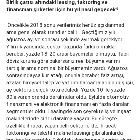
Birlik çatısı altındaki leasing, faktoring ve
finansman şirketleri için bu yıl nasıl geçecek?
Öncelikle 2018 sonu verilerimiz henüz açıklanmadı
ama genel olarak trendler belli… Geçtiğimiz yılı
ağustos ayı ve sonrası şeklinde ayırmak gerekiyor.
Yılın ilk yarısında, sektör bazında farklı olmakla
beraber, yüzde 18-20 arası büyümeler olmuştu. Tabii
döviz kuruna göre bakarsanız reel büyüme var mı
tartışılır ama nominal bir büyümemiz vardı. Ağustos
sonrasındaysa kur atağı, onunla beraber faiz artışı,
azalan bireysel talep ve yatırım harcamalarının düşüşü,
üç sektörü de çok kötü etkiledi. Yüzde 10 ile yüzde
80’e varan oranda daralmalar oldu. Eylülde otomotiv
finansmanı ve elektronik finansmanı en fazla daralan
segmentler oldu. Leasingde son çeyrekte iş ve inşaat
makinelerinde ciddi daralma yaşadı. Bu süreçte
özellikle ihracat yapan belli sektörlerde, ihracat
faktoringi ve tekstil-makine leasingi gibi alanlarda