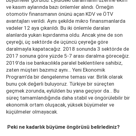
büyümeler görüldü. Eylüldeki daralmanın üzerine ekim
ve kasım aylarında bazı önlemler alındı. Örneğin
otomotiv finansmanın önünü açan KDV ve ÖTV
avantajları verildi. Aynı şekilde mikro finansmanlarda
vadeler 12 aya çıkarıldı. Bu iki önlemle daralan
alanlarda yukarı kıpırdanma oldu. Ancak yine de son
çeyreği, üç sektörde de üçüncü çeyreğe göre
daralmayla kapatacağız. 2018 sonunda 3 sektörde de
2017 sonuna göre yüzde 5-7 arası daralma göreceğiz.
2019’da ise bankacılıkla paralel beklentilere sahibiz,
zaten müşteri bazımız aynı… Yeni Ekonomik
Program’da bir dengelenme teması var. Birlik olarak
bunu çok değerli buluyoruz. Türkiye bir süreçten
geçmek zorunda, eylülden bu yana geçiyor da… Bu
süreç tamamlandığında daha stabil ve öngörülebilir bir
ekonomik ortam oluşacak, yüksek büyümeler ve
küçülmeler olmayacak.
Peki ne kadarlık büyüme öngörüsü belirlediniz?