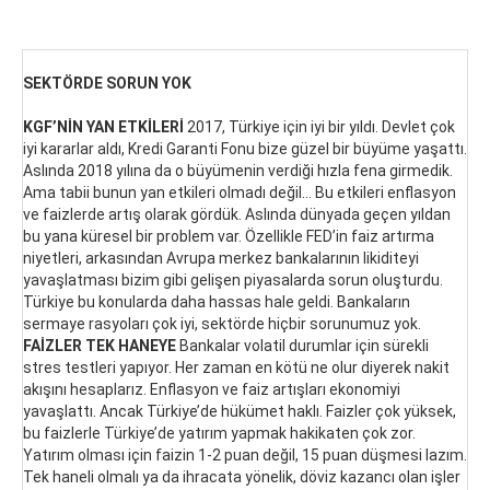
SEKTÖRDE SORUN YOK
KGF’NİN YAN ETKİLERİ
2017, Türkiye için iyi bir yıldı. Devlet çok
iyi kararlar aldı, Kredi Garanti Fonu bize güzel bir büyüme yaşattı.
Aslında 2018 yılına da o büyümenin verdiği hızla fena girmedik.
Ama tabii bunun yan etkileri olmadı değil… Bu etkileri enflasyon
ve faizlerde artış olarak gördük. Aslında dünyada geçen yıldan
bu yana küresel bir problem var. Özellikle FED’in faiz artırma
niyetleri, arkasından Avrupa merkez bankalarının likiditeyi
yavaşlatması bizim gibi gelişen piyasalarda sorun oluşturdu.
Türkiye bu konularda daha hassas hale geldi. Bankaların
sermaye rasyoları çok iyi, sektörde hiçbir sorunumuz yok.
FAİZLER TEK HANEYE
Bankalar volatil durumlar için sürekli
stres testleri yapıyor. Her zaman en kötü ne olur diyerek nakit
akışını hesaplarız. Enflasyon ve faiz artışları ekonomiyi
yavaşlattı. Ancak Türkiye’de hükümet haklı. Faizler çok yüksek,
bu faizlerle Türkiye’de yatırım yapmak hakikaten çok zor.
Yatırım olması için faizin 1-2 puan değil, 15 puan düşmesi lazım.
Tek haneli olmalı ya da ihracata yönelik, döviz kazancı olan işler