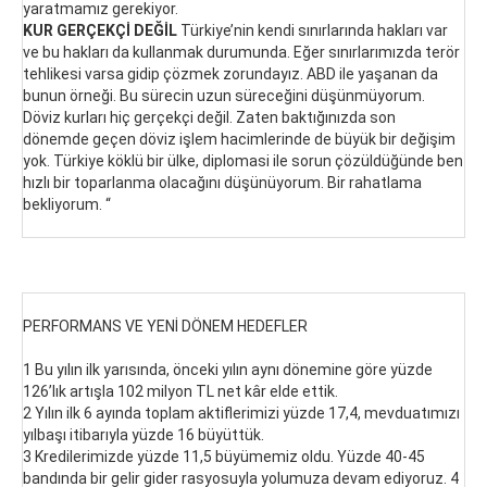
yaratmamız gerekiyor.
KUR GERÇEKÇİ DEĞİL
Türkiye’nin kendi sınırlarında hakları var
ve bu hakları da kullanmak durumunda. Eğer sınırlarımızda terör
tehlikesi varsa gidip çözmek zorundayız. ABD ile yaşanan da
bunun örneği. Bu sürecin uzun süreceğini düşünmüyorum.
Döviz kurları hiç gerçekçi değil. Zaten baktığınızda son
dönemde geçen döviz işlem hacimlerinde de büyük bir değişim
yok. Türkiye köklü bir ülke, diplomasi ile sorun çözüldüğünde ben
hızlı bir toparlanma olacağını düşünüyorum. Bir rahatlama
bekliyorum. “
PERFORMANS VE YENİ DÖNEM HEDEFLER
1 Bu yılın ilk yarısında, önceki yılın aynı dönemine göre yüzde
126’lık artışla 102 milyon TL net kâr elde ettik.
2 Yılın ilk 6 ayında toplam aktiflerimizi yüzde 17,4, mevduatımızı
yılbaşı itibarıyla yüzde 16 büyüttük.
3 Kredilerimizde yüzde 11,5 büyümemiz oldu. Yüzde 40-45
bandında bir gelir gider rasyosuyla yolumuza devam ediyoruz. 4