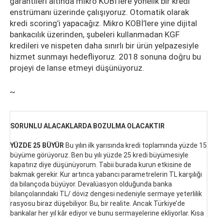
garantileri altında mikro KOBİ’lere yönelik bir kredi
enstrümanı üzerinde çalışıyoruz. Otomatik olarak
kredi scoring’i yapacağız. Mikro KOBİ’lere yine dijital
bankacılık üzerinden, şubeleri kullanmadan KGF
kredileri ve nispeten daha sınırlı bir ürün yelpazesiyle
hizmet sunmayı hedefliyoruz. 2018 sonuna doğru bu
projeyi de lanse etmeyi düşünüyoruz.
~
SORUNLU ALACAKLARDA BOZULMA OLACAKTIR
YÜZDE 25 BÜYÜR
Bu yılın ilk yarısında kredi toplamında yüzde 15
büyüme görüyoruz. Ben bu yılı yüzde 25 kredi büyümesiyle
kapatırız diye düşünüyorum. Tabii burada kurun etkisine de
bakmak gerekir. Kur artınca yabancı parametrelerin TL karşılığı
da bilançoda büyüyor. Devalüasyon olduğunda banka
bilançolarındaki TL/ döviz dengesi nedeniyle sermaye yeterlilik
rasyosu biraz düşebiliyor. Bu, bir realite. Ancak Türkiye’de
bankalar her yıl kâr ediyor ve bunu sermayelerine ekliyorlar. Kısa