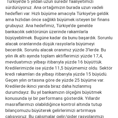
Türkiye’de 5 yıldan uzun süredir faaliyetimizi
sürdürüyoruz. Ana ortağımızın burada uzun vadeli
hedefleri var. Hızlı büyüme amacıyla Türkiye’ye geldik
ama hızlıdan önce sağlıklı büyümek isteyen bir finans
grubuyuz. Ana hedefimiz, Türkiye’de genelde
bankacılık sektörünün üzerinde rakamlarla
büyüyebilmek. Bugüne kadar da bunu başardık. Sorunlu
alacak oranlarında düşük rasyolarla büyümeyi
becerdik. Sorunlu alacak oranımız yüzde 3’lerde. Bu
yılın ilk altı ayında toplam aktiflerimizi yüzde 17,4,
mevduatımızı yılbaşı itibarıyla yüzde 16 büyüttük.
Kredilerimizde ise yüzde 11,5 büyümemiz oldu. Sektör
kredi rakamları da yılbaşı itibarıyla yüzde 15 büyüdü.
Geçen yılın ortasına göre de yüzde 25 büyüme var.
Kredilerde ikinci yarıda biraz daha hızlanmış
durumdayız. Bu yıl bankamızın ölçeğini büyütmek
konusunda iyi bir performans gösterdik. Yıllardır
masraflarımızı olabildiğince kontrol altında tutup
bilançomuzu büyüterek gelirlerimizi artırmaya
çalışıyoruz. Bu çalışmalar gelir/gider rasyolarımızı