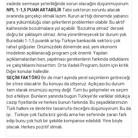
vadede sermaye yeterliliğinde sorun olacağını düşünmüyorum.
NPL 1-1,5 PUAN ARTABİLİR
Tabii sektörün sorunlu alacak
oranında gerçekçi olmak lazım. Kurun arttığı dönemde yabancı
para yükümlülüğü olan şirketlerin problemleri olabilir. Bu aktif
kalitesinde bozulmalara yol açabilir. ‘Bozulma olmaz’ dersek
doğru bir yaklaşım olmaz. Ama yönetilmeyecek bir durum yok.
Buradaki 1-1,5 puanlık artışı Türkiye bankacılık sektörü çok
rahat göğüsler. Önümüzdeki dönemde asıl, yeni ekonomi
modelinin açıklanacağı program çok önemli. Yapılan
açıklamalardan ben, yapılması gerekenlerin farkında olduklarını
ve çalıştıklarını hissettim. Orta Vadeli Program, bizim için kritik.
Diğer konular halledilir.
SEÇİM FAKTÖRÜ
Bir de mart ayında yerel seçimlerin getireceği
bir stres olacaktır. Bu konuyu da izliyoruz. Açıkçası bu durum
tam olarak önümüzü açmış değil. Tüm bu gelişmeler ve seçim
bizi etkiliyor. Bunların yanında bugün Türkiye’de varlıklar oldukça
cazip fiyatlarda ve herkes bunun farkında. Bu yaşadıklarımızın
Türk halkını ve devletini tasarrufa iteceğini düşünüyorum. Bu da
iyi... Türkiye çok fazla kriz gördü ama her seferinde zararı fark
edip bunu çok hızlı bir şekilde kompanse edebildi. Yine böyle
olacak. Herkes pozitif olmalı.