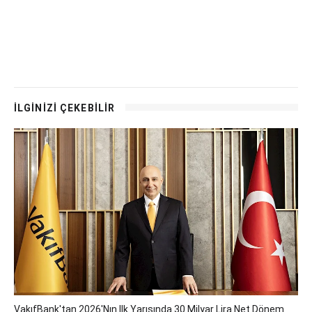
İLGİNİZİ ÇEKEBİLİR
VakıfBank'tan 2026'nın Ilk Yarısında 30 Milyar Lira Net Dönem