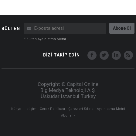
Abone Ol
BÜLTEN
E-Bülten Aydınlatma Metni
BİZİ TAKİP EDİN
Copyright © Capital Online
Big Medya Teknoloji A.Ş.
Üsküdar İstanbul Turkey
Künye
İletişim
Çerez Politikası
Çerezleri Sıfırla
Aydınlatma Metni
Abonelik