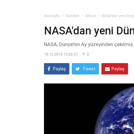
Anasayfa
Gündem
Aktüel
NASA'dan yeni Düny
NASA'dan yeni Dün
NASA, Dünya'nın Ay yüzeyinden çekilmiş e
19.12.2015 15:03:57
0
Paylaş
Tweet
Paylaş