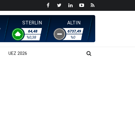
STERLİN
ALTIN
64,48
6737,49
%0,38
%0
UEZ 2026