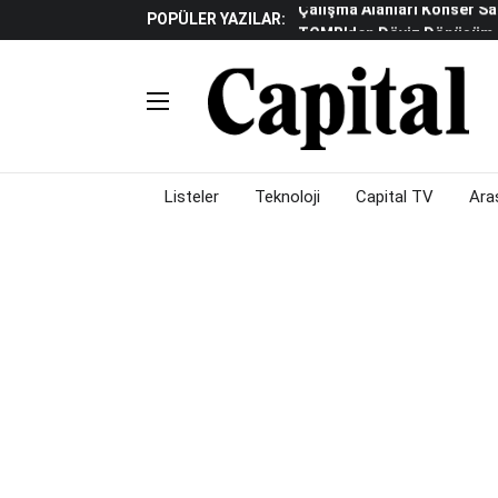
POPÜLER YAZILAR:
TCMB'den Döviz Dönüşüm De
Katılım Bankaları Yılın Ilk Y
Küresel Piyasalarda Gelec
Verisine Çevrildi
Altınay Savunma Grubu C-L
Çalışma Alanları Konser S
Listeler
Teknoloji
Capital TV
Ara