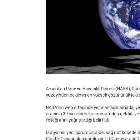
Amerikan Uzay ve Havacılık Dairesi (NASA), Düny
yüzeyinden çekilmiş en yüksek çözünürlükteki gö
NASA'nın web sitesinde yer alan açıklamada, ye
aracının 29 bin kilometre mesafeden çektiği ve 
fotoğrafını çağrıştırdığı belirtildi.
Dünya'nın yeni görüntüsünde, sağ üst köşede S
Pasifik Okyanusları görülüyor. LRO uzay aracı, 