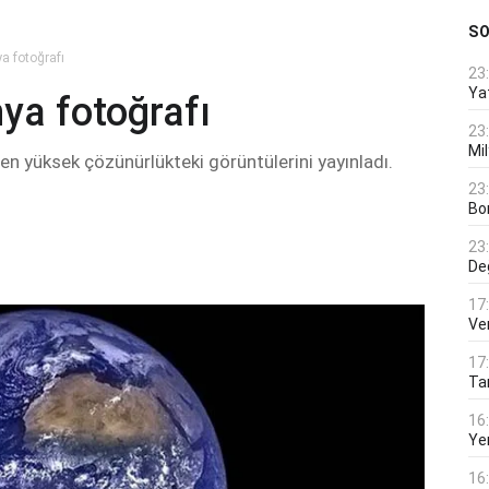
S
a fotoğrafı
23
Ya
ya fotoğrafı
23
Mi
n yüksek çözünürlükteki görüntülerini yayınladı.
23
Bo
23
De
17
Ver
17
Tar
16
Ye
16