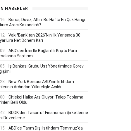
ON HABERLER
:16
Borsa, Döviz, Altın: Bu Hafta En Çok Hangi
tırım Aracı Kazandırdı?
:12
VakıfBank'tan 2026'nın Ilk Yarısında 30
lyar Lira Net Dönem Karı
:09
ABD'den İran Ile Bağlantılı Kripto Para
rsalarına Yaptırım
:05
İş Bankası Grubu Üst Yönetiminde Görev
ğişimi
:28
New York Borsası ABD'nin Istihdam
ilerinin Ardından Yükselişle Açıldı
:00
Çitlekçi Halka Arz Oluyor: Talep Toplama
ihleri Belli Oldu
:42
BDDK'den Tasarruf Finansman Şirketlerine
ni Düzenleme
:15
ABD'de Tarım Dışı Istihdam Temmuz'da