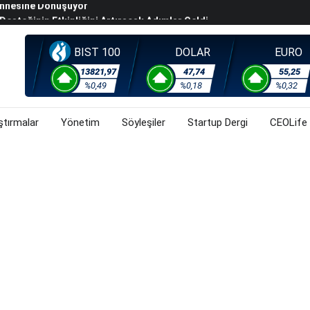
steğinin Etkinliğini Artıracak Adımlar Geldi
arısında 119,5 Milyar Liralık Sukuk Ihraç Etti
ek Hafta Gözler ABD'de Açıklanacak Tarım Dışı Istihdam
BIST 100
DOLAR
EURO
evel Üst Yönetim Yapılanmasına Geçti
13821,97
47,74
55,25
%0,49
%0,18
%0,32
ahnesine Dönüşüyor
ştırmalar
Yönetim
Söyleşiler
Startup Dergi
CEOLife