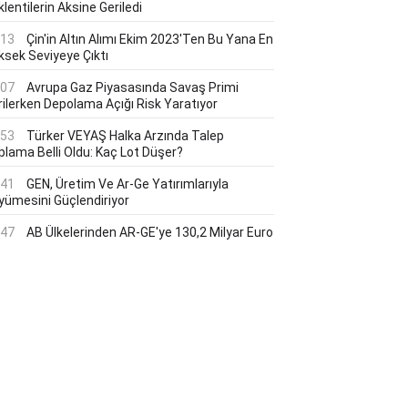
lentilerin Aksine Geriledi
:13
Çin'in Altın Alımı Ekim 2023'ten Bu Yana En
ksek Seviyeye Çıktı
:07
Avrupa Gaz Piyasasında Savaş Primi
rilerken Depolama Açığı Risk Yaratıyor
:53
Türker VEYAŞ Halka Arzında Talep
plama Belli Oldu: Kaç Lot Düşer?
:41
GEN, Üretim Ve Ar-Ge Yatırımlarıyla
yümesini Güçlendiriyor
:47
AB Ülkelerinden AR-GE'ye 130,2 Milyar Euro