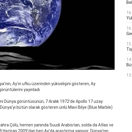
Bek
16
Yü
16
Ge
15
To
14
Bü
13
a'nın, Ay'ın ufku üzerinden yükselişini gösteren, Ay
rüntülerini yayınladı.
ni Dünya görüntüsünün, 7 Aralık 1972'de Apollo 17 uzay
Dünya'yı bütün olarak gösteren ünlü Mavi Bilye (Blue Marble)
ahra Çölü, hemen yanında Suudi Arabistan, solda da Atlas ve
18 Haziran 2009'dan beri Ay'da araştırma yapıyor. Dünya'nın