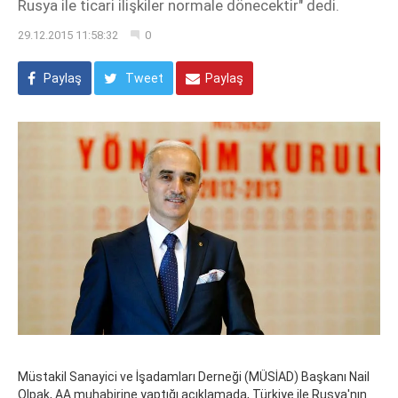
Rusya ile ticari ilişkiler normale dönecektir" dedi.
29.12.2015 11:58:32
0
Paylaş
Tweet
Paylaş
Müstakil Sanayici ve İşadamları Derneği (MÜSİAD) Başkanı Nail
Olpak, AA muhabirine yaptığı açıklamada, Türkiye ile Rusya'nın