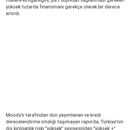
risklere kırılganlığını, yurt dışından sağlanması gereken
yüksek tutarda finansmanı gerekçe olarak bir derece
artırdı.
Moody's tarafından dün yayımlanan ve kredi
derecelendirme niteliği taşımayan raporda, Türkiye'nin
dış kırılganlık riski "yüksek" seviyesinden "yüksek +"