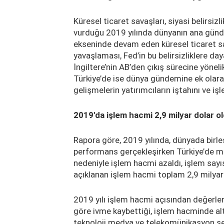
Küresel ticaret savaşları, siyasi belirsi
vurduğu 2019 yılında dünyanın ana günde
ekseninde devam eden küresel ticaret s
yavaşlaması, Fed’in bu belirsizliklere da
İngiltere’nin AB’den çıkış sürecine yöneli
Türkiye’de ise dünya gündemine ek olara
gelişmelerin yatırımcıların iştahını ve iş
2019'da işlem hacmi 2,9 milyar dolar o
Rapora göre, 2019 yılında, dünyada birle
performans gerçekleşirken Türkiye’de mi
nedeniyle işlem hacmi azaldı, işlem sayıs
açıklanan işlem hacmi toplam 2,9 milyar 
2019 yılı işlem hacmi açısından değerlen
göre ivme kaybettiği, işlem hacminde alt
teknoloji medya ve telekomünikasyon sek