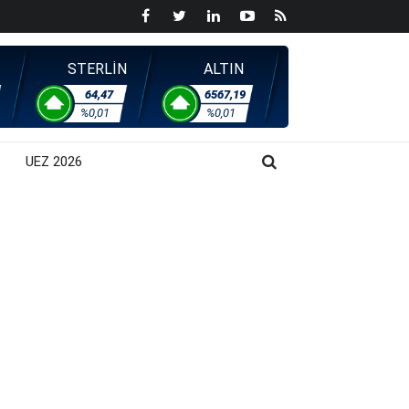
STERLİN
ALTIN
64,47
6567,19
%0,01
%0,01
UEZ 2026