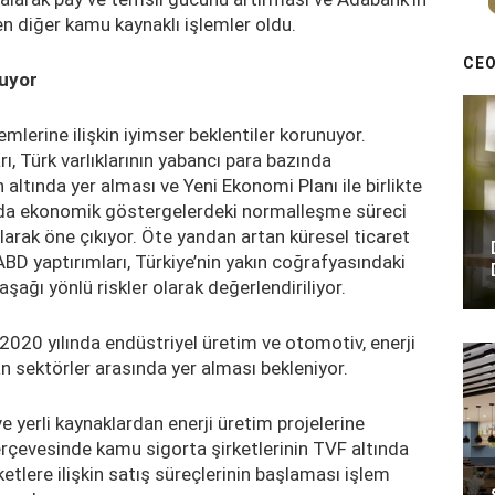
en diğer kamu kaynaklı işlemler oldu.
CEO
nuyor
emlerine ilişkin iyimser beklentiler korunuyor.
ı, Türk varlıklarının yabancı para bazında
 altında yer alması ve Yeni Ekonomi Planı ile birlikte
ında ekonomik göstergelerdeki normalleşme süreci
olarak öne çıkıyor. Öte yandan artan küresel ticaret
 ABD yaptırımları, Türkiye’nin yakın coğrafyasındaki
 aşağı yönlü riskler olarak değerlendiriliyor.
 2020 yılında endüstriyel üretim ve otomotiv, enerji
n sektörler arasında yer alması bekleniyor.
 yerli kaynaklardan enerji üretim projelerine
çerçevesinde kamu sigorta şirketlerinin TVF altında
ketlere ilişkin satış süreçlerinin başlaması işlem