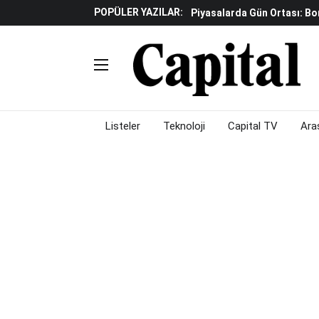
Piyasalarda Gün Ortası: B
POPÜLER YAZILAR:
Yapay Zeka Reklamlarında 
Beyaz Eşya Sektöründe Da
Döviz Ve Altın Güne Nasıl 
Küresel Piyasalarda Teknoloj
Piyasalarda Gün Ortası: B
Listeler
Teknoloji
Capital TV
Ara