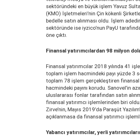
sektöründeki en büyük işlem Yavuz Sul
(KMO) İşletmeleri’nin Çin kökenli Şirke
bedelle satın alınması oldu. İşlem ade
sektöründe ise iyzico’nun PayU tarafında
öne çıktı.
Finansal yatırımcılardan 98 milyon dola
Finansal yatırımcılar 2018 yılında 41 işl
toplam işlem hacmindeki payı yüzde 3 se
toplam 78 işlem gerçekleştiren finansal 
hacmindeki payını korudu. Sanovel’in azın
uluslararası fonlar tarafından satın alı
finansal yatırımcı işlemlerinden biri old
Zirve’nin, Mayıs 2019’da Paraşüt Yazılım’
açıklanmasa da finansal yatırımcı işleml
Yabancı yatırımcılar, yerli yatırımcıla