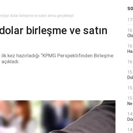
S
ilyar dolar birleşme ve satın alma gerçekleşti
17
dolar birleşme ve satın
16
Ol
16
Haz
ilk kez hazırladığı “KPMG Perspektifinden Birleşme
açıkladı.
16
15
Do
15
15
Ne
14
Dö
14