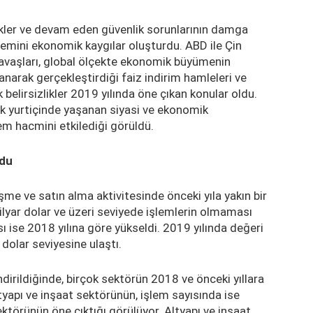
zlikler ve devam eden güvenlik sorunlarının damga
mini ekonomik kaygılar oluşturdu. ABD ile Çin
avaşları, global ölçekte ekonomik büyümenin
yanarak gerçekleştirdiği faiz indirim hamleleri ve
k belirsizlikler 2019 yılında öne çıkan konular oldu.
k yurtiçinde yaşanan siyasi ve ekonomik
lem hacmini etkilediği görüldü.
ldu
şme ve satın alma aktivitesinde önceki yıla yakın bir
lyar dolar ve üzeri seviyede işlemlerin olmaması
ı ise 2018 yılına göre yükseldi. 2019 yılında değeri
dolar seviyesine ulaştı.
dirildiğinde, birçok sektörün 2018 ve önceki yıllara
yapı ve inşaat sektörünün, işlem sayısında ise
törünün öne çıktığı görülüyor. Altyapı ve inşaat