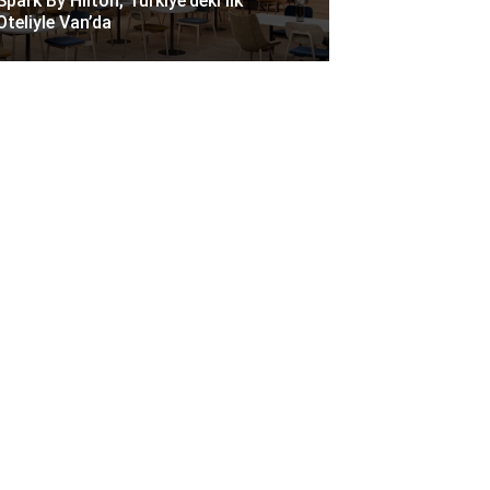
Spark By Hilton, Türkiye’deki Ilk
Oteliyle Van’da