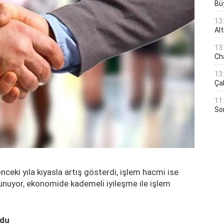
Bü
13
Al
13
Ch
13
Çal
11
Son
nceki yıla kıyasla artış gösterdi, işlem hacmi ise
orunuyor, ekonomide kademeli iyileşme ile işlem
ldu