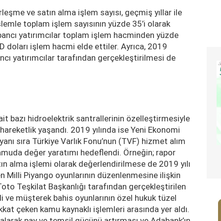
rleşme ve satın alma işlem sayısı, geçmiş yıllar ile
lemle toplam işlem sayısının yüzde 35’i olarak
abancı yatırımcılar toplam işlem hacminden yüzde
D doları işlem hacmi elde ettiler. Ayrıca, 2019
ancı yatırımcılar tarafından gerçekleştirilmesi de
it bazı hidroelektrik santrallerinin özelleştirmesiyle
 hareketlik yaşandı. 2019 yılında ise Yeni Ekonomi
anı sıra Türkiye Varlık Fonu’nun (TVF) hizmet alım
 kamuda değer yaratımı hedeflendi. Örneğin; rapor
ın alma işlemi olarak değerlendirilmese de 2019 yılı
n Milli Piyango oyunlarının düzenlenmesine ilişkin
oto Teşkilat Başkanlığı tarafından gerçekleştirilen
li ve müşterek bahis oyunlarının özel hukuk tüzel
dikkat çeken kamu kaynaklı işlemleri arasında yer aldı.
 alarak pay ve temsil gücünü artırması ve Adabank’ın