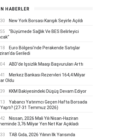
ON HABERLER
:30
New York Borsası Karışık Seyirle Açıldı
:55
"Büyümede Sağlık Ve BES Belirleyici
acak”
:18
Euro Bölgesi'nde Perakende Satışlar
iran'da Geriledi
:04
ABD'de Işsizlik Maaşı Başvuruları Arttı
:41
Merkez Bankası Rezervleri 164,4 Milyar
lar Oldu
:39
KKM Bakiyesindeki Düşüş Devam Ediyor
:13
Yabancı Yatırımcı Geçen Hafta Borsada
 Yaptı? (27-31 Temmuz 2026)
:42
Nissan, 2026 Mali Yılı Nisan-Haziran
neminde 3,76 Milyar Yen Net Kar Açıkladı
:33
TAB Gıda, 2026 Yılının Ilk Yarısında