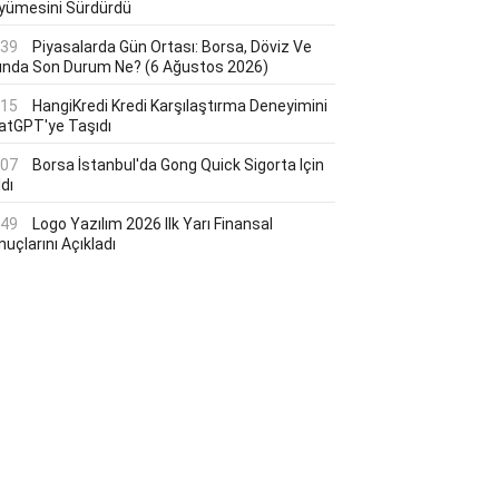
yümesini Sürdürdü
:39
Piyasalarda Gün Ortası: Borsa, Döviz Ve
tında Son Durum Ne? (6 Ağustos 2026)
:15
HangiKredi Kredi Karşılaştırma Deneyimini
atGPT'ye Taşıdı
:07
Borsa İstanbul'da Gong Quick Sigorta Için
dı
:49
Logo Yazılım 2026 Ilk Yarı Finansal
uçlarını Açıkladı