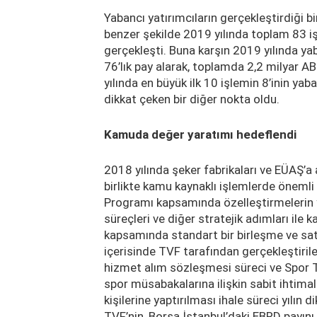
Yabancı yatırımcıların gerçekleştirdiği bi
benzer şekilde 2019 yılında toplam 83 iş
gerçekleşti. Buna karşın 2019 yılında y
76’lık pay alarak, toplamda 2,2 milyar AB
yılında en büyük ilk 10 işlemin 8’inin yab
dikkat çeken bir diğer nokta oldu.
Kamuda değer yaratımı hedeflendi
2018 yılında şeker fabrikaları ve EÜAŞ’a a
birlikte kamu kaynaklı işlemlerde önemli
Programı kapsamında özelleştirmelerin y
süreçleri ve diğer stratejik adımları ile
kapsamında standart bir birleşme ve sat
içerisinde TVF tarafından gerçekleştirile
hizmet alım sözleşmesi süreci ve Spor T
spor müsabakalarına ilişkin sabit ihtimal
kişilerine yaptırılması ihale süreci yılın 
TVF’nin, Borsa İstanbul’daki EBRD payını