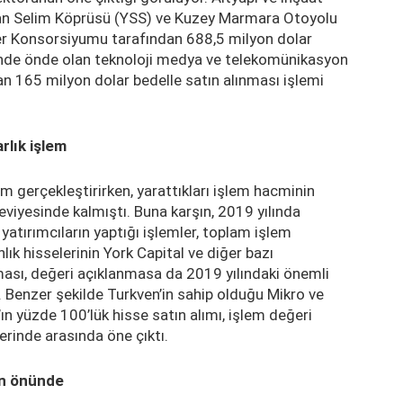
tan Selim Köprüsü (YSS) ve Kuzey Marmara Otoyolu
tler Konsorsiyumu tarafından 688,5 milyon dolar
dinde önde olan teknoloji medya ve telekomünikasyon
n 165 milyon dolar bedelle satın alınması işlemi
rlık işlem
em gerçekleştirirken, yarattıkları işlem hacminin
viyesinde kalmıştı. Buna karşın, 2019 yılında
yatırımcıların yaptığı işlemler, toplam işlem
lık hisselerinin York Capital ve diğer bazı
nması, değeri açıklanmasa da 2019 yılındaki önemli
u. Benzer şekilde Turkven’in sahip olduğu Mikro ve
ın yüzde 100’lük hisse satın alımı, işlem değeri
erinde arasında öne çıktı.
rın önünde