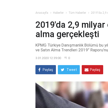
Anasayfa
Haberler
Tüm Haberler
2019'da 2,9 m
2019'da 2,9 milyar 
alma gerçekleşti
KPMG Türkiye Danışmanlık Bölümü bu yıl 
ve Satın Alma Trendleri 2019” Raporu’nu 
3.01.2020 12:39:00
0
Paylaş
Tweet
Paylaş