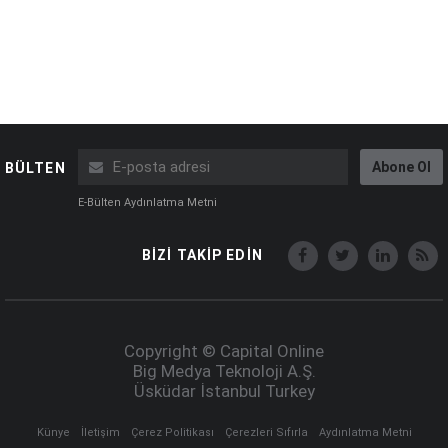
Abone Ol
BÜLTEN
E-Bülten Aydınlatma Metni
BİZİ TAKİP EDİN
Copyright © Capital Online
Big Medya Teknoloji A.Ş.
Üsküdar İstanbul Turkey
Künye
İletişim
Çerez Politikası
Çerezleri Sıfırla
Aydınlatma Metni