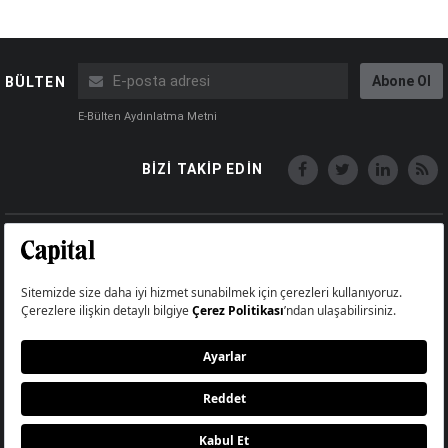
Abone Ol
BÜLTEN
E-Bülten Aydınlatma Metni
BİZİ TAKİP EDİN
Copyright © Capital Online
Big Medya Teknoloji A.Ş.
Üsküdar İstanbul Turkey
Künye
İletişim
Çerez Politikası
Çerezleri Sıfırla
Aydınlatma Metni
Abonelik