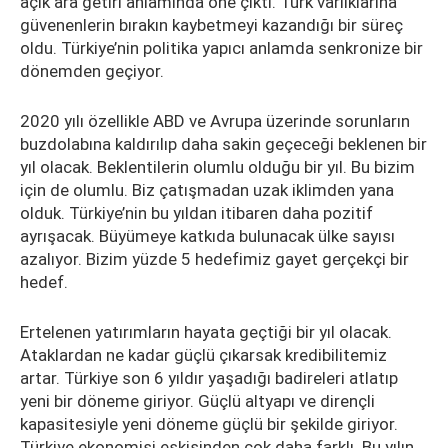
açık ara getiri anlamında öne çıktı. Türk varlıklarına
güvenenlerin bırakın kaybetmeyi kazandığı bir süreç
oldu. Türkiye’nin politika yapıcı anlamda senkronize bir
dönemden geçiyor.
2020 yılı özellikle ABD ve Avrupa üzerinde sorunların
buzdolabına kaldırılıp daha sakin geçeceği beklenen bir
yıl olacak. Beklentilerin olumlu olduğu bir yıl. Bu bizim
için de olumlu. Biz çatışmadan uzak iklimden yana
olduk. Türkiye’nin bu yıldan itibaren daha pozitif
ayrışacak. Büyümeye katkıda bulunacak ülke sayısı
azalıyor. Bizim yüzde 5 hedefimiz gayet gerçekçi bir
hedef.
Ertelenen yatırımların hayata geçtiği bir yıl olacak.
Ataklardan ne kadar güçlü çıkarsak kredibilitemiz
artar. Türkiye son 6 yıldır yaşadığı badireleri atlatıp
yeni bir döneme giriyor. Güçlü altyapı ve dirençli
kapasitesiyle yeni döneme güçlü bir şekilde giriyor.
Türkiye ekonomisi eskisinden çok daha farklı. Bu yılın