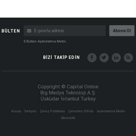
Abone Ol
BÜLTEN
E-Bülten Aydınlatma Metni
BİZİ TAKİP EDİN
Copyright © Capital Online
Big Medya Teknoloji A.Ş.
Üsküdar İstanbul Turkey
Künye
İletişim
Çerez Politikası
Çerezleri Sıfırla
Aydınlatma Metni
Abonelik