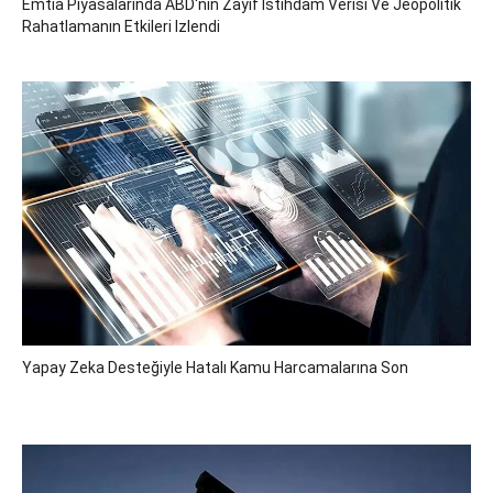
Emtia Piyasalarında ABD'nin Zayıf Istihdam Verisi Ve Jeopolitik
Rahatlamanın Etkileri Izlendi
Yapay Zeka Desteğiyle Hatalı Kamu Harcamalarına Son