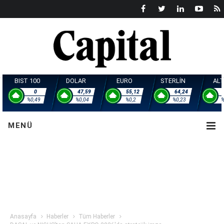
BIST 100
DOLAR
EURO
STERL
0
47,59
55,12
6
%0,49
%0,04
%0,2
%0
MENÜ
Anasayfa
Haberler
Tüm Haberler