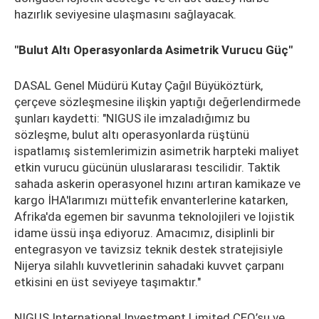
hazırlık seviyesine ulaşmasını sağlayacak.
"Bulut Altı Operasyonlarda Asimetrik Vurucu Güç"
DASAL Genel Müdürü Kutay Çağıl Büyüköztürk,
çerçeve sözleşmesine ilişkin yaptığı değerlendirmede
şunları kaydetti: "NIGUS ile imzaladığımız bu
sözleşme, bulut altı operasyonlarda rüştünü
ispatlamış sistemlerimizin asimetrik harpteki maliyet
etkin vurucu gücünün uluslararası tescilidir. Taktik
sahada askerin operasyonel hızını artıran kamikaze ve
kargo İHA'larımızı müttefik envanterlerine katarken,
Afrika'da egemen bir savunma teknolojileri ve lojistik
idame üssü inşa ediyoruz. Amacımız, disiplinli bir
entegrasyon ve tavizsiz teknik destek stratejisiyle
Nijerya silahlı kuvvetlerinin sahadaki kuvvet çarpanı
etkisini en üst seviyeye taşımaktır."
NIGUS International Investment Limited CEO’su ve