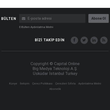
Abone Ol
BÜLTEN
E-Bülten Aydınlatma Metni
BİZİ TAKİP EDİN
Copyright © Capital Online
Big Medya Teknoloji A.Ş.
Üsküdar İstanbul Turkey
Künye
İletişim
Çerez Politikası
Çerezleri Sıfırla
Aydınlatma Metni
Abonelik