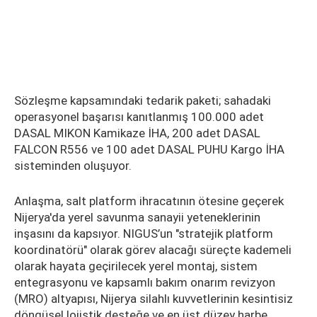
Sözleşme kapsamındaki tedarik paketi; sahadaki
operasyonel başarısı kanıtlanmış 100.000 adet
DASAL MIKON Kamikaze İHA, 200 adet DASAL
FALCON R556 ve 100 adet DASAL PUHU Kargo İHA
sisteminden oluşuyor.
Anlaşma, salt platform ihracatının ötesine geçerek
Nijerya'da yerel savunma sanayii yeteneklerinin
inşasını da kapsıyor. NIGUS’un "stratejik platform
koordinatörü" olarak görev alacağı süreçte kademeli
olarak hayata geçirilecek yerel montaj, sistem
entegrasyonu ve kapsamlı bakım onarım revizyon
(MRO) altyapısı, Nijerya silahlı kuvvetlerinin kesintisiz
döngüsel lojistik desteğe ve en üst düzey harbe