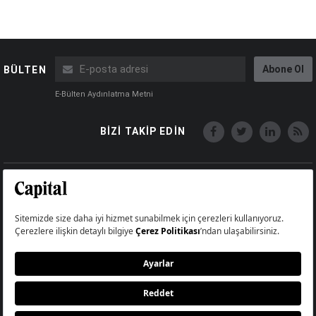
Abone Ol
BÜLTEN
E-Bülten Aydınlatma Metni
BİZİ TAKİP EDİN
Copyright © Capital Online
Big Medya Teknoloji A.Ş.
Üsküdar İstanbul Turkey
Künye
İletişim
Çerez Politikası
Çerezleri Sıfırla
Aydınlatma Metni
Abonelik