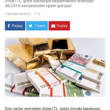
Dolar/TL, güne yükselişle başlamasının ardından
45,2410 seviyesinden işlem görüyor.
7.05.2026 09:54:35
0
Paylaş
Tweet
Paylaş
Dün yatay seyreden dolar/TL, günü önceki kapanışın