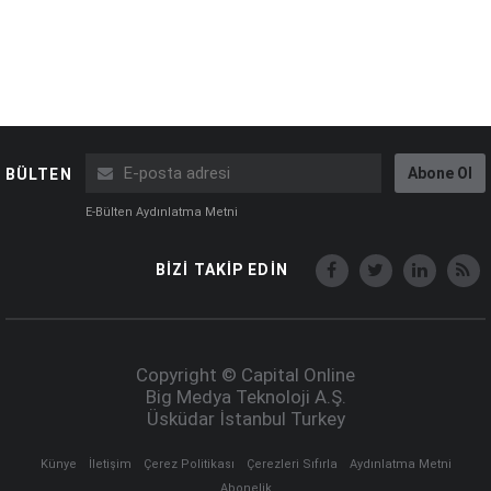
Abone Ol
BÜLTEN
E-Bülten Aydınlatma Metni
BİZİ TAKİP EDİN
Copyright © Capital Online
Big Medya Teknoloji A.Ş.
Üsküdar İstanbul Turkey
Künye
İletişim
Çerez Politikası
Çerezleri Sıfırla
Aydınlatma Metni
Abonelik