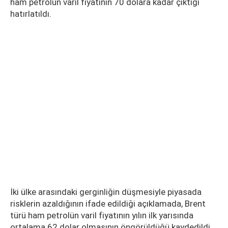
ham petrolün varil fiyatının 70 dolara kadar çıktığı
hatırlatıldı.
İki ülke arasındaki gerginliğin düşmesiyle piyasada
risklerin azaldığının ifade edildiği açıklamada, Brent
türü ham petrolün varil fiyatının yılın ilk yarısında
ortalama 62 dolar olmasının öngörüldüğü kaydedildi.