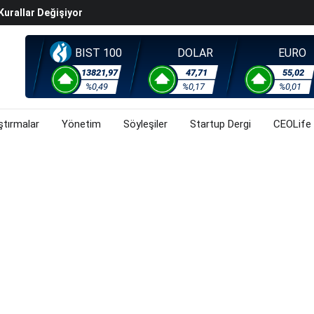
Kurallar Değişiyor
ralma Sürüyor
Başladı? (31 Temmuz 2026)
BIST 100
DOLAR
EURO
i Rallisi Risk Iştahını Artırdı
13821,97
47,71
55,02
orsa, Döviz Ve Altında Son Durum Ne? (31 Temmuz 2026)
%0,49
%0,17
%0,01
ştırmalar
Yönetim
Söyleşiler
Startup Dergi
CEOLife