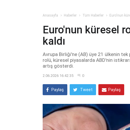
Anasayfa
Haberler
Tüm Haberler
Euro'nun küre
Euro'nun küresel r
kaldı
Avrupa Birliği'ne (AB) üye 21 ülkenin tek
rolü, küresel piyasalarda ABD'nin istikrar
artış gösterdi.
2.06.2026 16:42:35
0
Paylaş
Tweet
Paylaş