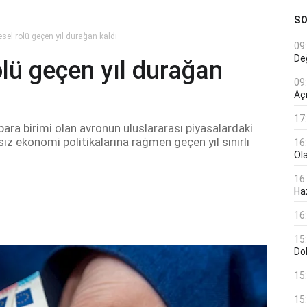
S
sel rolü geçen yıl durağan kaldı
09
De
olü geçen yıl durağan
09
Aç
17
 para birimi olan avronun uluslararası piyasalardaki
sız ekonomi politikalarına rağmen geçen yıl sınırlı
16
Ol
16
Haz
16
15
Do
15
15