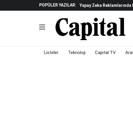
POPÜLER YAZILAR:
Yapay Zeka Reklamlarında 
Beyaz Eşya Sektöründe Da
Döviz Ve Altın Güne Nasıl 
Küresel Piyasalarda Teknoloj
Piyasalarda Gün Ortası: B
Listeler
Teknoloji
Capital TV
Ara