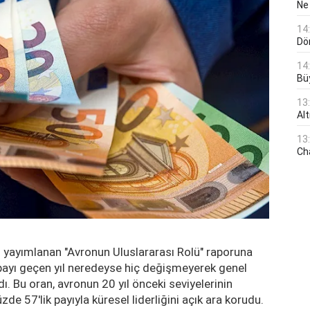
Ne
14
Dö
14
Bü
13
Al
13
Ch
 yayımlanan "Avronun Uluslararası Rolü" raporuna
 payı geçen yıl neredeyse hiç değişmeyerek genel
. Bu oran, avronun 20 yıl önceki seviyelerinin
de 57'lik payıyla küresel liderliğini açık ara korudu.