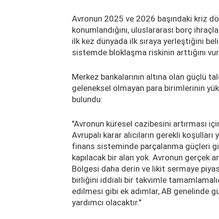
Avronun 2025 ve 2026 başındaki kriz döne
konumlandığını, uluslararası borç ihraçlar
ilk kez dünyada ilk sıraya yerleştiğini b
sistemde bloklaşma riskinin arttığını vur
Merkez bankalarının altına olan güçlü tale
geleneksel olmayan para birimlerinin yü
bulundu:
"Avronun küresel cazibesini artırması içi
Avrupalı karar alıcıların gerekli koşulla
finans sisteminde parçalanma güçleri gid
kapılacak bir alan yok. Avronun gerçek a
Bölgesi daha derin ve likit sermaye piyas
birliğini iddialı bir takvimle tamamlamal
edilmesi gibi ek adımlar, AB genelinde gü
yardımcı olacaktır."