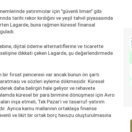
mlerinde yatırımcılar için "güvenli liman" gibi
ında tarihi rekor kırdığını ve yeşil tahvil piyasasında
elirten Lagarde, buna rağmen küresel finansal
guladı.
bine, dijital ödeme alternatiflerine ve ticarette
kselişine dikkati çeken Lagarde, şu değerlendirmede
n bir fırsat penceresi var ancak bunun ön şartı
rı yaratması ve sözleri eyleme dökmesidir. Küresel
erek daha belirgin hale geliyor ve rehavete
nlamda küresel bir para birimine dönüşmesi için Avro
aları inşa etmeli, Tek Pazar'ı ve tasarruf-yatırım
ıdır. Ayrıca kamu mallarının ortaklaşa finanse
venli ve likit bir ortak borç havuzu oluşturulmasına