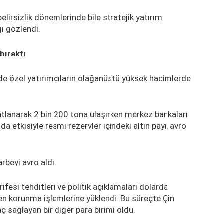
belirsizlik dönemlerinde bile stratejik yatırım
ğı gözlendi.
bıraktı
e özel yatırımcıların olağanüstü yüksek hacimlerde
 katlanarak 2 bin 200 tona ulaşırken merkez bankaları
 da etkisiyle resmi rezervler içindeki altın payı, avro
rbeyi avro aldı.
esi tehditleri ve politik açıklamaları dolarda
ten korunma işlemlerine yüklendi. Bu süreçte Çin
ç sağlayan bir diğer para birimi oldu.