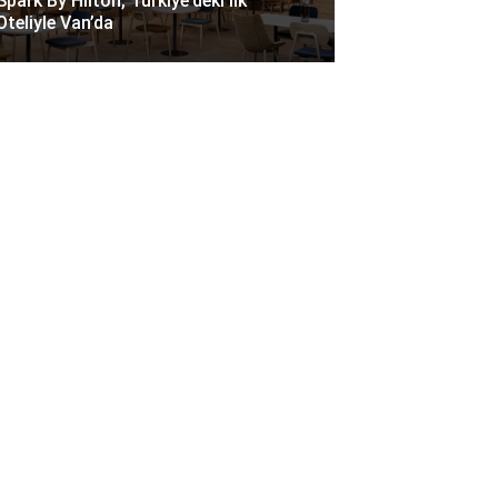
Spark By Hilton, Türkiye’deki Ilk
Oteliyle Van’da