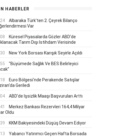
ON HABERLER
:24
Albaraka Türk'ten 2. Çeyrek Bilanço
ğerlendirmesi Var
:08
Küresel Piyasalarda Gözler ABD'de
ıklanacak Tarım Dışı Istihdam Verisinde
:30
New York Borsası Karışık Seyirle Açıldı
:55
"Büyümede Sağlık Ve BES Belirleyici
acak”
:18
Euro Bölgesi'nde Perakende Satışlar
iran'da Geriledi
:04
ABD'de Işsizlik Maaşı Başvuruları Arttı
:41
Merkez Bankası Rezervleri 164,4 Milyar
lar Oldu
:39
KKM Bakiyesindeki Düşüş Devam Ediyor
:13
Yabancı Yatırımcı Geçen Hafta Borsada