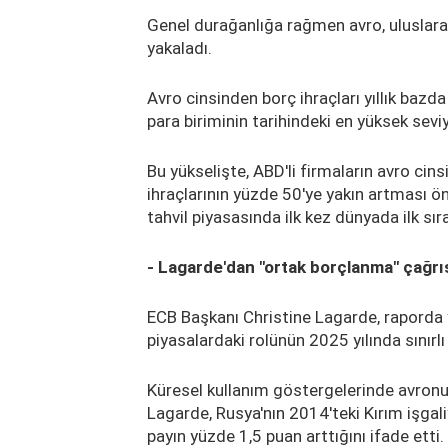
Genel durağanlığa rağmen avro, uluslarara
yakaladı.
Avro cinsinden borç ihraçları yıllık bazda
para biriminin tarihindeki en yüksek seviy
Bu yükselişte, ABD'li firmaların avro cins
ihraçlarının yüzde 50'ye yakın artması öne
tahvil piyasasında ilk kez dünyada ilk sıra
- Lagarde'dan "ortak borçlanma" çağrı
ECB Başkanı Christine Lagarde, raporda 
piyasalardaki rolünün 2025 yılında sınırlı a
Küresel kullanım göstergelerinde avronun
Lagarde, Rusya'nın 2014'teki Kırım işgali
payın yüzde 1,5 puan arttığını ifade etti.