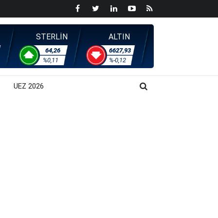
STERLİN
ALTIN
64,26
6627,93
%0,11
%-0,12
UEZ 2026