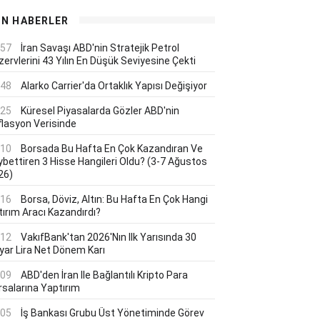
ON HABERLER
:57
İran Savaşı ABD'nin Stratejik Petrol
ervlerini 43 Yılın En Düşük Seviyesine Çekti
:48
Alarko Carrier'da Ortaklık Yapısı Değişiyor
:25
Küresel Piyasalarda Gözler ABD'nin
flasyon Verisinde
:10
Borsada Bu Hafta En Çok Kazandıran Ve
ybettiren 3 Hisse Hangileri Oldu? (3-7 Ağustos
26)
:16
Borsa, Döviz, Altın: Bu Hafta En Çok Hangi
tırım Aracı Kazandırdı?
:12
VakıfBank'tan 2026'nın Ilk Yarısında 30
lyar Lira Net Dönem Karı
:09
ABD'den İran Ile Bağlantılı Kripto Para
rsalarına Yaptırım
:05
İş Bankası Grubu Üst Yönetiminde Görev