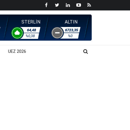
STERLİN
ALTIN
64,48
6723,35
%0,38
%0
UEZ 2026