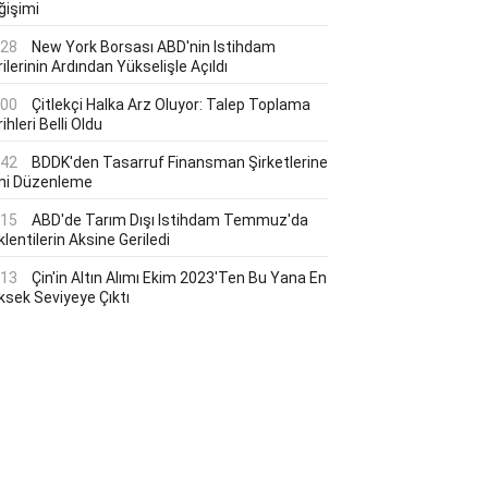
ğişimi
:28
New York Borsası ABD'nin Istihdam
ilerinin Ardından Yükselişle Açıldı
:00
Çitlekçi Halka Arz Oluyor: Talep Toplama
ihleri Belli Oldu
:42
BDDK'den Tasarruf Finansman Şirketlerine
ni Düzenleme
:15
ABD'de Tarım Dışı Istihdam Temmuz'da
lentilerin Aksine Geriledi
:13
Çin'in Altın Alımı Ekim 2023'ten Bu Yana En
ksek Seviyeye Çıktı