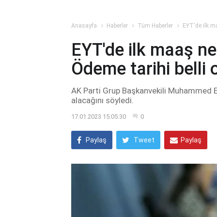
Anasayfa
Haberler
Tüm Haberler
EYT'de ilk ma
EYT'de ilk maaş ne
Ödeme tarihi belli o
AK Parti Grup Başkanvekili Muhammed Em
alacağını söyledi.
17.01.2023 15:05:30
0
Paylaş
Tweet
Paylaş