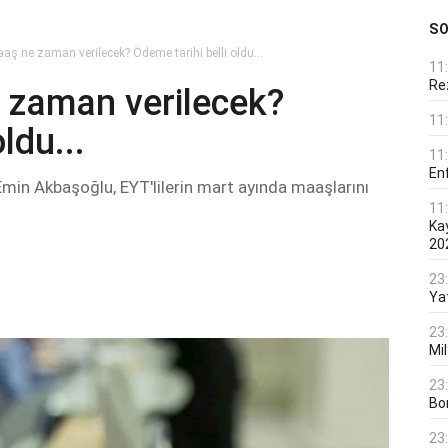
S
aş ne zaman verilecek? Ödeme tarihi belli oldu...
11
Rez
 zaman verilecek?
11
ldu...
11
En
in Akbaşoğlu, EYT'lilerin mart ayında maaşlarını
11
Ka
20
23
Ya
23
Mi
23
Bo
23