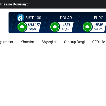
steğinin Etkinliğini Artıracak Adımlar Geldi
arısında 119,5 Milyar Liralık Sukuk Ihraç Etti
ek Hafta Gözler ABD'de Açıklanacak Tarım Dışı Istihdam
BIST 100
DOLAR
EURO
evel Üst Yönetim Yapılanmasına Geçti
13821,97
47,74
55,25
%0,49
%0,18
%0,32
ahnesine Dönüşüyor
ştırmalar
Yönetim
Söyleşiler
Startup Dergi
CEOLife