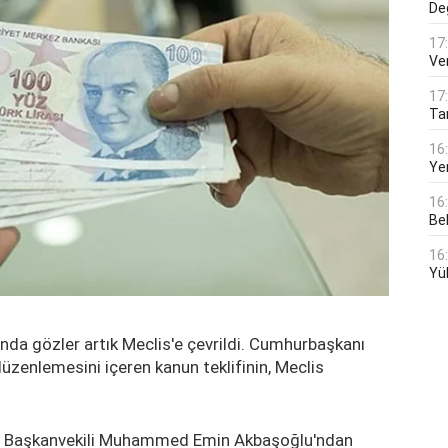
De
17
Ver
17
Tar
16
Ye
16
Bek
16
Yü
nda gözler artık Meclis'e çevrildi. Cumhurbaşkanı
üzenlemesini içeren kanun teklifinin, Meclis
rup Başkanvekili Muhammed Emin Akbaşoğlu'ndan