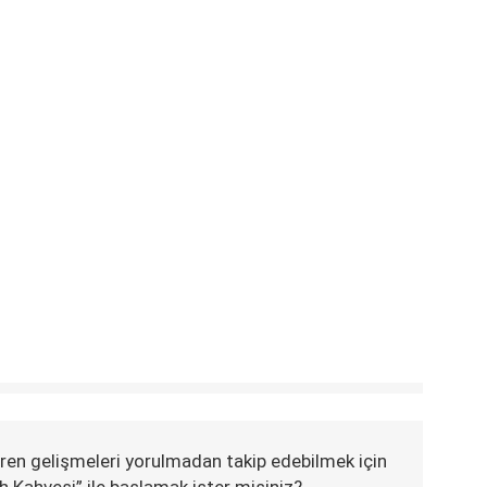
ren gelişmeleri yorulmadan takip edebilmek için
h Kahvesi” ile başlamak ister misiniz?