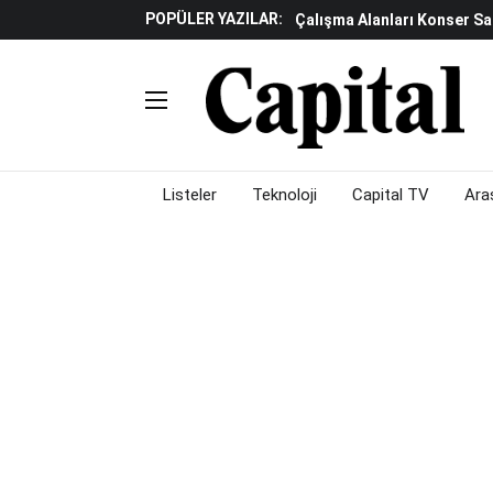
POPÜLER YAZILAR:
TCMB'den Döviz Dönüşüm De
Katılım Bankaları Yılın Ilk Y
Küresel Piyasalarda Gelec
Verisine Çevrildi
Altınay Savunma Grubu C-L
Çalışma Alanları Konser S
Listeler
Teknoloji
Capital TV
Ara